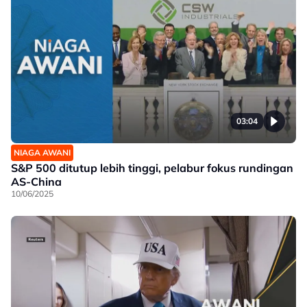
03:04
NIAGA AWANI
S&P 500 ditutup lebih tinggi, pelabur fokus rundingan
AS-China
10/06/2025