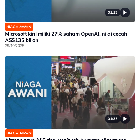
01:13
NIAGA AWANI
Microsoft kini miliki 27% saham OpenAI, nilai cecah
AS$135 bilion
29/10/2025
01:35
NIAGA AWANI
Altman says AI'S rise won’t rob humans of purpose