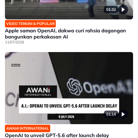
01:32
VIDEO TERKINI & POPULAR
Apple saman OpenAI, dakwa curi rahsia dagangan
bangunkan perkakasan AI
11/07/2026
01:14
AWANI INTERNATIONAL
OpenAI to unveil GPT-5.6 after launch delay