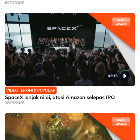
09/07/2026
02:15
VIDEO TERKINI & POPULAR
SpaceX lonjak nilai, atasi Amazon selepas IPO
18/06/2026