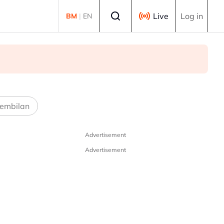
Select language
Live
Log in
BM
|
EN
embilan
Advertisement
Advertisement