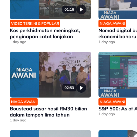
01:16
VIDEO TERKINI & POPULAR
NIAGA AWANI
Kos perkhidmatan meningkat,
Nomad digital b
penginapan catat lonjakan
ekonomi baharu
1 day ago
1 day ago
02:53
NIAGA AWANI
NIAGA AWANI
Boustead sasar hasil RM30 bilion
S&P 500: As of 
dalam tempoh lima tahun
1 day ago
1 day ago