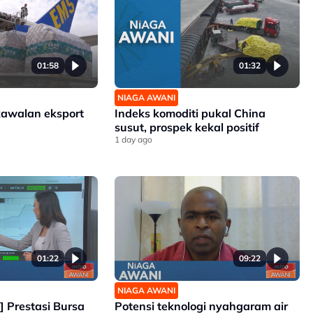
01:58
01:32
NIAGA AWANI
kawalan eksport
Indeks komoditi pukal China
susut, prospek kekal positif
1 day ago
01:22
09:22
NIAGA AWANI
k] Prestasi Bursa
Potensi teknologi nyahgaram air