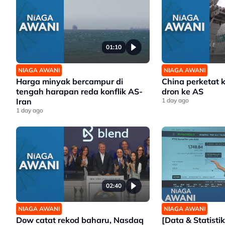
01:10
NIAGA AWANI
NIAGA AWANI
Harga minyak bercampur di
China perketat 
tengah harapan reda konflik AS-
dron ke AS
Iran
1 day ago
1 day ago
02:40
NIAGA AWANI
NIAGA AWANI
Dow catat rekod baharu, Nasdaq
[Data & Statisti