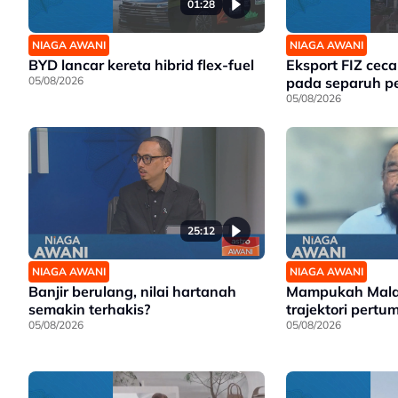
01:28
NIAGA AWANI
NIAGA AWANI
BYD lancar kereta hibrid flex-fuel
Eksport FIZ cec
05/08/2026
pada separuh p
05/08/2026
25:12
NIAGA AWANI
NIAGA AWANI
Banjir berulang, nilai hartanah
Mampukah Malay
semakin terhakis?
trajektori pert
05/08/2026
05/08/2026