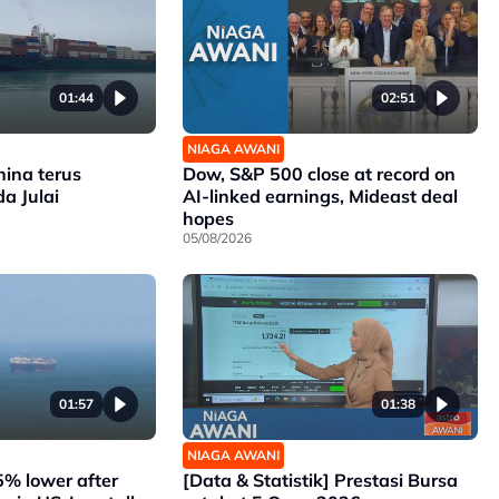
01:44
02:51
NIAGA AWANI
hina terus
Dow, S&P 500 close at record on
a Julai
AI-linked earnings, Mideast deal
hopes
05/08/2026
01:57
01:38
NIAGA AWANI
 5% lower after
[Data & Statistik] Prestasi Bursa