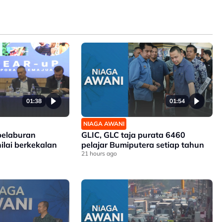
01:38
01:54
NIAGA AWANI
elaburan
GLIC, GLC taja purata 6460
nilai berkekalan
pelajar Bumiputera setiap tahun
21 hours ago