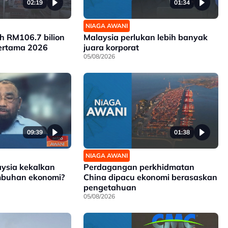
02:19
01:34
NIAGA AWANI
ah RM106.7 bilion
Malaysia perlukan lebih banyak
ertama 2026
juara korporat
05/08/2026
09:39
01:38
NIAGA AWANI
sia kekalkan
Perdagangan perkhidmatan
umbuhan ekonomi?
China dipacu ekonomi berasaskan
pengetahuan
05/08/2026