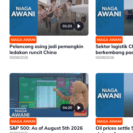
01:33
NIAGA AWANI
NIAGA AWANI
Pelancong asing jadi pemangkin
Sektor logistik C
ledakan runcit China
berkembang pad
05/08/2026
05/08/2026
04:20
NIAGA AWANI
NIAGA AWANI
S&P 500: As of August 5th 2026
Oil prices settle