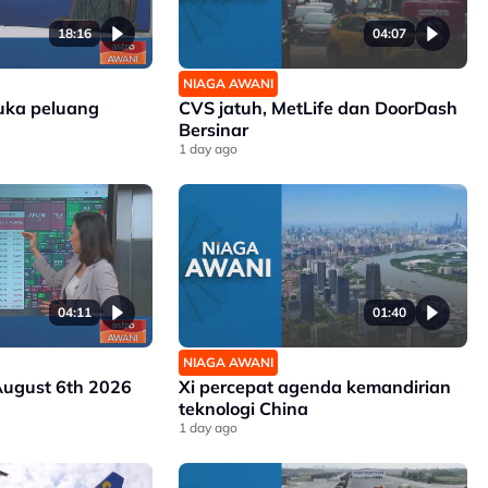
18:16
04:07
NIAGA AWANI
uka peluang
CVS jatuh, MetLife dan DoorDash
Bersinar
1 day ago
04:11
01:40
NIAGA AWANI
August 6th 2026
Xi percepat agenda kemandirian
teknologi China
1 day ago