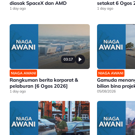
diasak SpaceX dan AMD
setakat 6 Ogos
1 day ago
1 day ago
03:17
NIAGA AWANI
NIAGA AWANI
Rangkuman berita korporat &
Gamuda menang
pelaburan [6 Ogos 2026]
bilion bina proj
1 day ago
05/08/2026