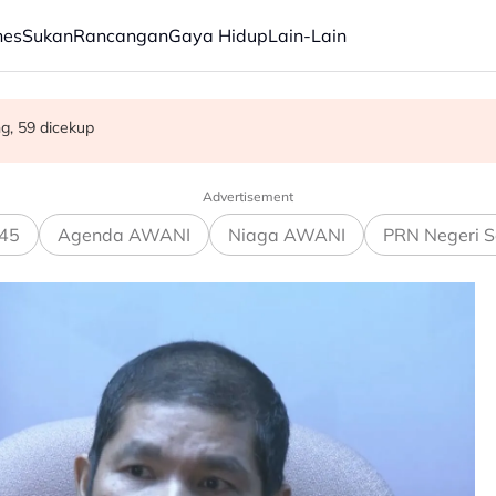
nes
Sukan
Rancangan
Gaya Hidup
Lain-Lain
an tegas MAG, tawar kepakaran pemeriksaan ketat
g, 59 dicekup
mpur' individu terlibat siasatan
Advertisement
45
Agenda AWANI
Niaga AWANI
PRN Negeri S