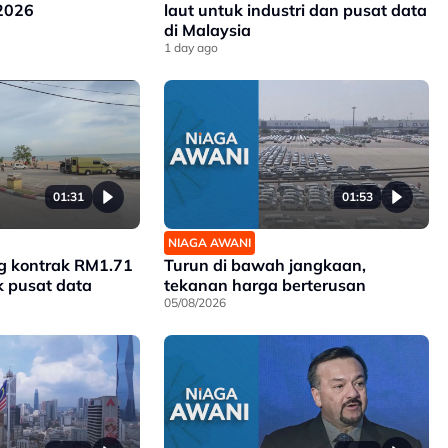
 2026
laut untuk industri dan pusat data
di Malaysia
1 day ago
01:31
01:53
NIAGA AWANI
 kontrak RM1.71
Turun di bawah jangkaan,
ek pusat data
tekanan harga berterusan
05/08/2026