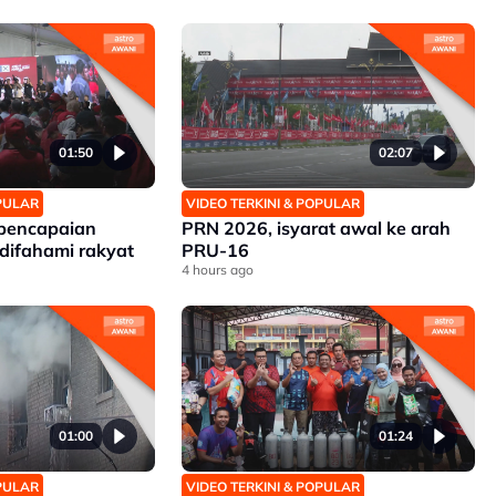
01:50
02:07
OPULAR
VIDEO TERKINI & POPULAR
 pencapaian
PRN 2026, isyarat awal ke arah
difahami rakyat
PRU-16
4 hours ago
01:00
01:24
OPULAR
VIDEO TERKINI & POPULAR