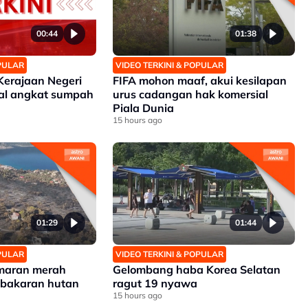
00:44
01:38
OPULAR
VIDEO TERKINI & POPULAR
Kerajaan Negeri
FIFA mohon maaf, akui kesilapan
ual angkat sumpah
urus cadangan hak komersial
Piala Dunia
15 hours ago
01:29
01:44
OPULAR
VIDEO TERKINI & POPULAR
amaran merah
Gelombang haba Korea Selatan
kebakaran hutan
ragut 19 nyawa
15 hours ago