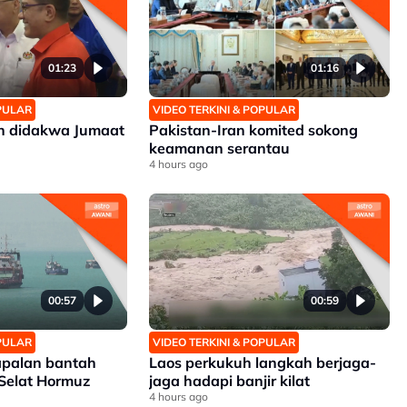
01:23
01:16
OPULAR
VIDEO TERKINI & POPULAR
an didakwa Jumaat
Pakistan-Iran komited sokong
keamanan serantau
4 hours ago
00:57
00:59
OPULAR
VIDEO TERKINI & POPULAR
apalan bantah
Laos perkukuh langkah berjaga-
 Selat Hormuz
jaga hadapi banjir kilat
4 hours ago