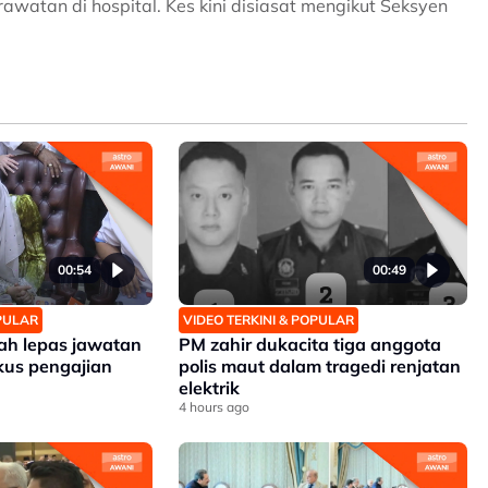
atan di hospital. Kes kini disiasat mengikut Seksyen
00:54
00:49
OPULAR
VIDEO TERKINI & POPULAR
zah lepas jawatan
PM zahir dukacita tiga anggota
kus pengajian
polis maut dalam tragedi renjatan
elektrik
4 hours ago