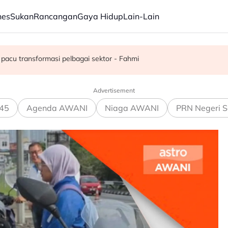
nes
Sukan
Rancangan
Gaya Hidup
Lain-Lain
juta semusim
pacu transformasi pelbagai sektor - Fahmi
Advertisement
45
Agenda AWANI
Niaga AWANI
PRN Negeri S