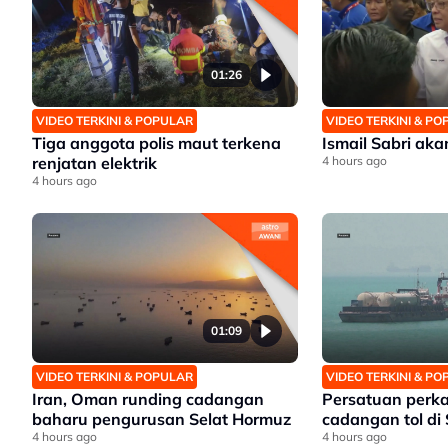
01:26
VIDEO TERKINI & POPULAR
VIDEO TERKINI & P
Tiga anggota polis maut terkena
Ismail Sabri ak
renjatan elektrik
4 hours ago
4 hours ago
01:09
VIDEO TERKINI & POPULAR
VIDEO TERKINI & P
Iran, Oman runding cadangan
Persatuan perk
baharu pengurusan Selat Hormuz
cadangan tol di
4 hours ago
4 hours ago