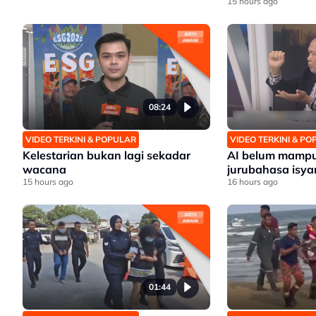
15 hours ago
08:24
VIDEO TERKINI & POPULAR
VIDEO TERKINI & P
Kelestarian bukan lagi sekadar
AI belum mampu
wacana
jurubahasa isya
15 hours ago
16 hours ago
01:44