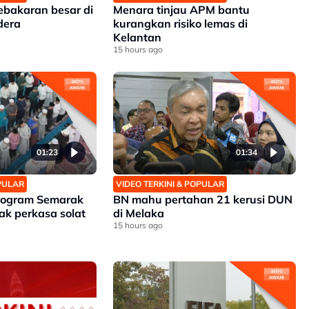
ebakaran besar di
Menara tinjau APM bantu
dera
kurangkan risiko lemas di
Kelantan
15 hours ago
01:23
01:34
OPULAR
VIDEO TERKINI & POPULAR
Program Semarak
BN mahu pertahan 21 kerusi DUN
ak perkasa solat
di Melaka
15 hours ago