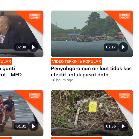
02:38
02:17
OPULAR
VIDEO TERKINI & POPULAR
 ganti
Penyahgaraman air laut tidak kos
rat – MFD
efektif untuk pusat data
16 hours ago
01:31
01:36