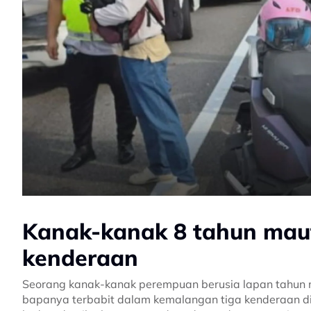
Kanak-kanak 8 tahun mau
kenderaan
Seorang kanak-kanak perempuan berusia lapan tahun m
bapanya terbabit dalam kemalangan tiga kenderaan di 