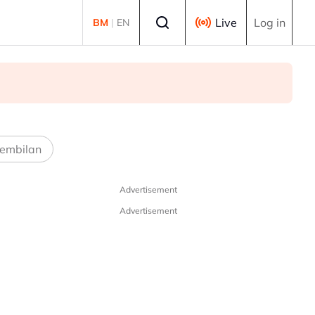
Select language
Live
Log in
BM
|
EN
embilan
Advertisement
Advertisement