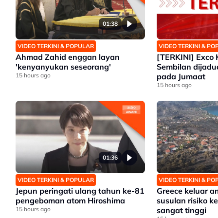
01:38
VIDEO TERKINI & POPULAR
VIDEO TERKINI & P
Ahmad Zahid enggan layan
[TERKINI] Exco 
'kenyanyukan seseorang'
Sembilan dijad
15 hours ago
pada Jumaat
15 hours ago
01:36
VIDEO TERKINI & POPULAR
VIDEO TERKINI & P
Jepun peringati ulang tahun ke-81
Greece keluar 
pengeboman atom Hiroshima
susulan risiko 
15 hours ago
sangat tinggi