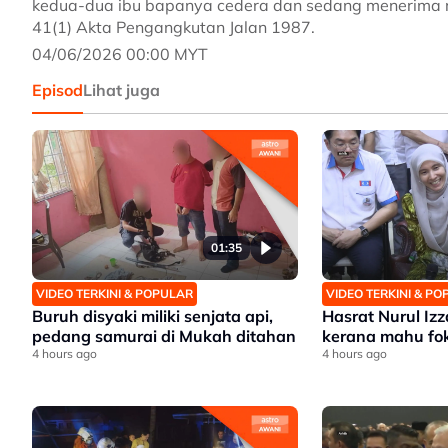
kedua-dua ibu bapanya cedera dan sedang menerima raw
41(1) Akta Pengangkutan Jalan 1987.
04/06/2026 00:00 MYT
Episod
Lihat juga
01:35
VIDEO TERKINI & POPULAR
VIDEO TERKINI & P
Buruh disyaki miliki senjata api,
Hasrat Nurul Iz
pedang samurai di Mukah ditahan
kerana mahu fo
4 hours ago
4 hours ago