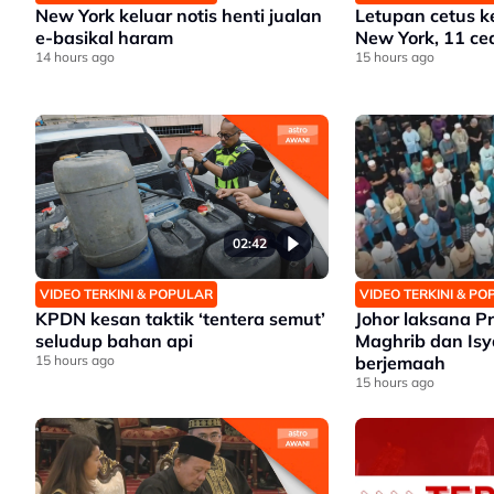
New York keluar notis henti jualan
Letupan cetus k
e-basikal haram
New York, 11 ce
14 hours ago
15 hours ago
02:42
VIDEO TERKINI & POPULAR
VIDEO TERKINI & P
KPDN kesan taktik ‘tentera semut’
Johor laksana 
seludup bahan api
Maghrib dan Isy
15 hours ago
berjemaah
15 hours ago