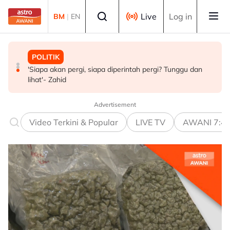
Skip to main content
Select language
Live
Log in
BM
|
EN
MALAYSIA
HIBURAN
POLITIK
FMBA sambut baik arahan PM percepat kelulusan
Selepas 26 tahun, Khadijah Ibrahim kembali dengan 'Ibu
'Siapa akan pergi, siapa diperintah pergi? Tunggu dan
pekerja asing sektor restoran
Doa'
lihat'- Zahid
Advertisement
Video Terkini & Popular
LIVE TV
AWANI 7:4