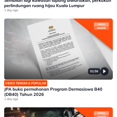
Sembilan lagi kawasan lapang diwartakan, perkukuh
perlindungan ruang hijau Kuala Lumpur
1 day ago
01:56
VIDEO TERKINI & POPULAR
JPA buka permohonan Program Dermasiswa B40
(DB40) Tahun 2026
1 day ago