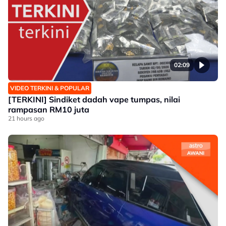
02:09
VIDEO TERKINI & POPULAR
[TERKINI] Sindiket dadah vape tumpas, nilai
rampasan RM10 juta
21 hours ago