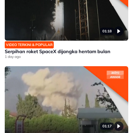
01:18
VIDEO TERKINI & POPULAR
Serpihan roket SpaceX dijangka hentam bulan
1 day ago
01:17