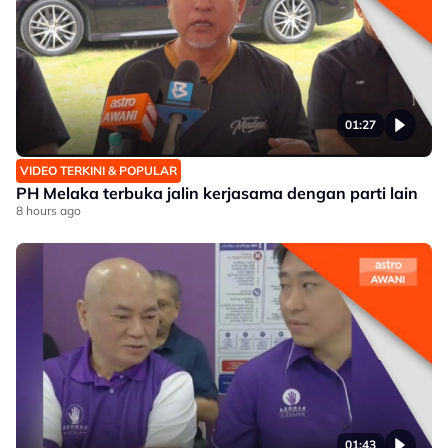
01:27
VIDEO TERKINI & POPULAR
PH Melaka terbuka jalin kerjasama dengan parti lain
8 hours ago
01:43