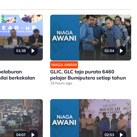
01:38
01:54
NIAGA AWANI
elaburan
GLIC, GLC taja purata 6460
nilai berkekalan
pelajar Bumiputera setiap tahun
19 hours ago
04:07
02:53