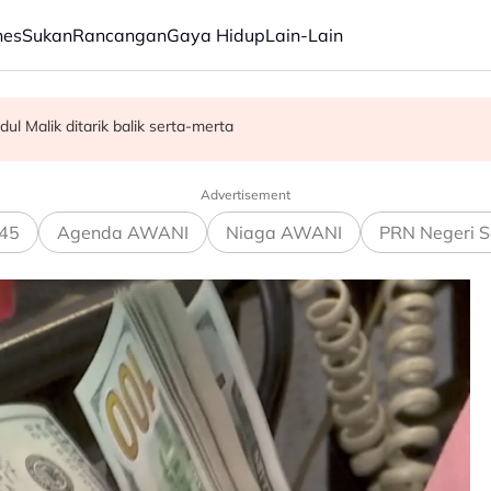
nes
Sukan
Rancangan
Gaya Hidup
Lain-Lain
dul Malik ditarik balik serta-merta
kan kisah Mansur & Liu
C, dibuka sepenuhnya menjelang penghujung 2027
Advertisement
45
Agenda AWANI
Niaga AWANI
PRN Negeri S