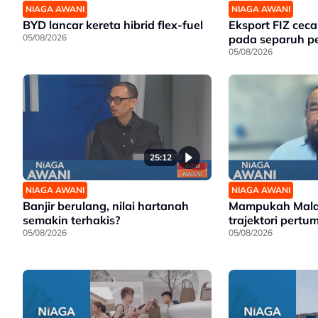
NIAGA AWANI
NIAGA AWANI
BYD lancar kereta hibrid flex-fuel
Eksport FIZ cec
05/08/2026
pada separuh p
05/08/2026
25:12
NIAGA AWANI
NIAGA AWANI
Banjir berulang, nilai hartanah
Mampukah Malay
semakin terhakis?
trajektori pert
05/08/2026
05/08/2026