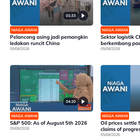
01:33
NIAGA AWANI
NIAGA AWANI
Pelancong asing jadi pemangkin
Sektor logistik C
ledakan runcit China
berkembang pad
05/08/2026
05/08/2026
04:20
NIAGA AWANI
NIAGA AWANI
S&P 500: As of August 5th 2026
Oil prices settle
05/08/2026
claims of progre
05/08/2026