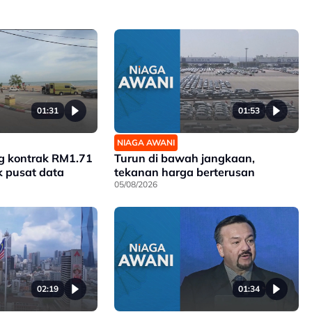
01:31
01:53
NIAGA AWANI
 kontrak RM1.71
Turun di bawah jangkaan,
ek pusat data
tekanan harga berterusan
05/08/2026
02:19
01:34