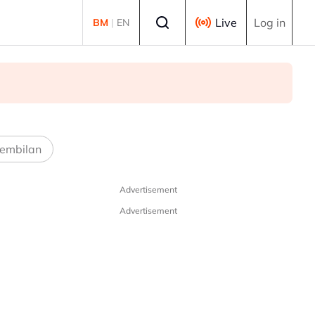
Select language
Live
Log in
BM
|
EN
embilan
Advertisement
Advertisement