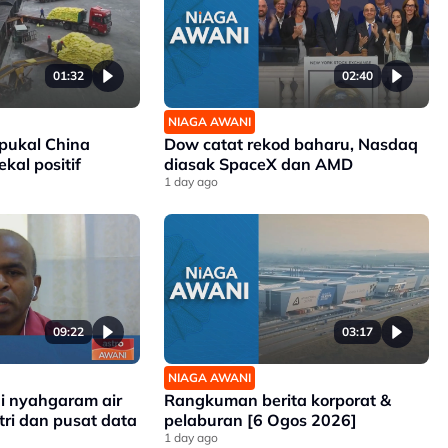
01:32
02:40
NIAGA AWANI
 pukal China
Dow catat rekod baharu, Nasdaq
kal positif
diasak SpaceX dan AMD
1 day ago
09:22
03:17
NIAGA AWANI
gi nyahgaram air
Rangkuman berita korporat &
tri dan pusat data
pelaburan [6 Ogos 2026]
1 day ago