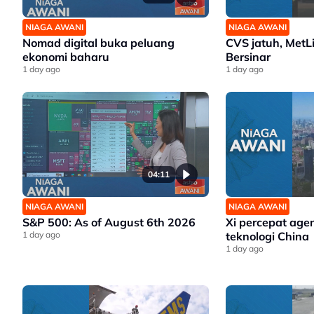
NIAGA AWANI
NIAGA AWANI
Nomad digital buka peluang
CVS jatuh, MetL
ekonomi baharu
Bersinar
1 day ago
1 day ago
04:11
NIAGA AWANI
NIAGA AWANI
S&P 500: As of August 6th 2026
Xi percepat age
1 day ago
teknologi China
1 day ago