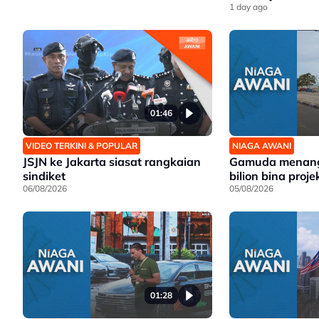
1 day ago
01:46
VIDEO TERKINI & POPULAR
NIAGA AWANI
JSJN ke Jakarta siasat rangkaian
Gamuda menang
sindiket
bilion bina proj
06/08/2026
05/08/2026
01:28