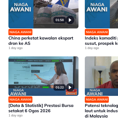
01:58
NIAGA AWANI
NIAGA AWANI
China perketat kawalan eksport
Indeks komoditi
dron ke AS
susut, prospek ke
1 day ago
1 day ago
01:22
NIAGA AWANI
NIAGA AWANI
[Data & Statistik] Prestasi Bursa
Potensi teknolo
setakat 6 Ogos 2026
laut untuk indus
1 day ago
di Malaysia