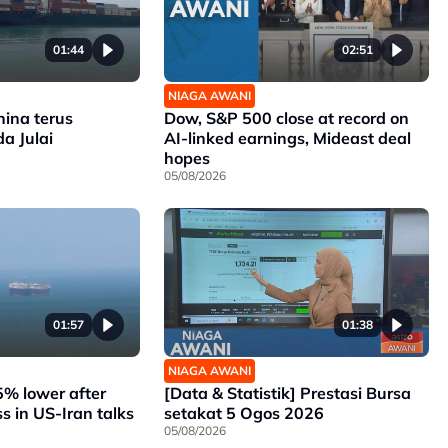
01:44
02:51
NIAGA AWANI
hina terus
Dow, S&P 500 close at record on
a Julai
AI-linked earnings, Mideast deal
hopes
05/08/2026
01:57
01:38
NIAGA AWANI
 5% lower after
[Data & Statistik] Prestasi Bursa
ss in US-Iran talks
setakat 5 Ogos 2026
05/08/2026