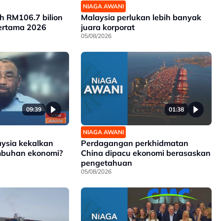
NIAGA AWANI
ah RM106.7 bilion
Malaysia perlukan lebih banyak
ertama 2026
juara korporat
05/08/2026
09:39
01:38
NIAGA AWANI
sia kekalkan
Perdagangan perkhidmatan
umbuhan ekonomi?
China dipacu ekonomi berasaskan
pengetahuan
05/08/2026