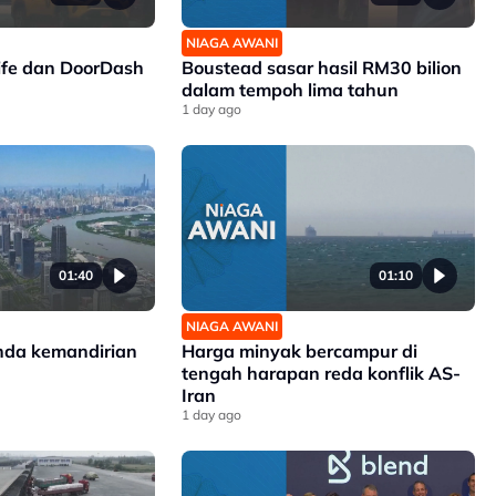
NIAGA AWANI
ife dan DoorDash
Boustead sasar hasil RM30 bilion
dalam tempoh lima tahun
1 day ago
01:40
01:10
NIAGA AWANI
nda kemandirian
Harga minyak bercampur di
tengah harapan reda konflik AS-
Iran
1 day ago