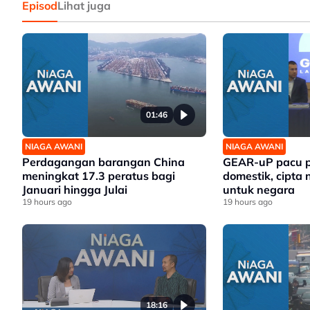
Episod
Lihat juga
01:46
NIAGA AWANI
NIAGA AWANI
Perdagangan barangan China
GEAR-uP pacu p
meningkat 17.3 peratus bagi
domestik, cipta 
Januari hingga Julai
untuk negara
19 hours ago
19 hours ago
18:16