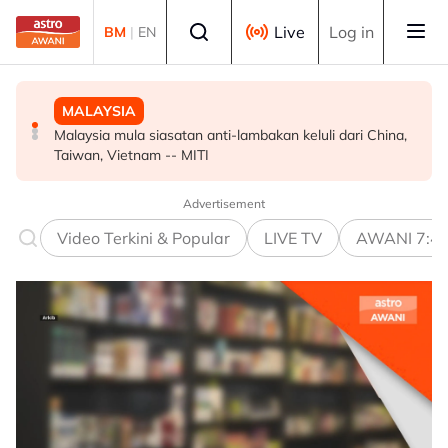
Skip to main content
Select language
Live
Log in
BM
|
EN
MALAYSIA
MALAYSIA
MALAYSIA
Malaysia mula siasatan anti-lambakan keluli dari China,
Wanita didenda RM75,000 mengaku salah beri rasuah
Ismail Sabri didakwa esok di Mahkamah Sesyen Kuala
Taiwan, Vietnam -- MITI
kepada pegawai jas
Lumpur
Advertisement
Video Terkini & Popular
LIVE TV
AWANI 7:4