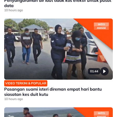
Penyahgaraman air laut tidak kos efektif untuk pusat
data
10 hours ago
01:44
VIDEO TERKINI & POPULAR
Pasangan suami isteri direman empat hari bantu
siasatan kes duit kutu
10 hours ago