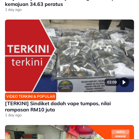
kemajuan 34.63 peratus
1 day ago
02:09
VIDEO TERKINI & POPULAR
[TERKINI] Sindiket dadah vape tumpas, nilai
rampasan RM10 juta
1 day ago