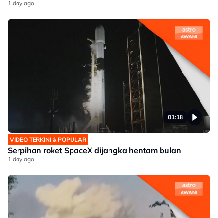
1 day ago
01:18
VIDEO TERKINI & POPULAR
Serpihan roket SpaceX dijangka hentam bulan
1 day ago