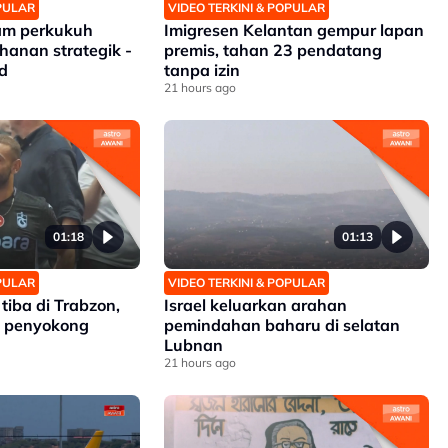
OPULAR
VIDEO TERKINI & POPULAR
nam perkukuh
Imigresen Kelantan gempur lapan
hanan strategik -
premis, tahan 23 pendatang
d
tanpa izin
21 hours ago
01:18
01:13
OPULAR
VIDEO TERKINI & POPULAR
iba di Trabzon,
Israel keluarkan arahan
n penyokong
pemindahan baharu di selatan
Lubnan
21 hours ago