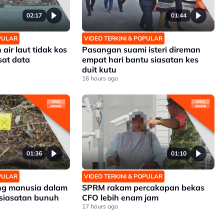
02:17
01:44
OPULAR
VIDEO TERKINI & POPULAR
ir laut tidak kos
Pasangan suami isteri direman
sat data
empat hari bantu siasatan kes
duit kutu
16 hours ago
01:36
01:10
OPULAR
VIDEO TERKINI & POPULAR
ang manusia dalam
SPRM rakam percakapan bekas
 siasatan bunuh
CFO lebih enam jam
17 hours ago