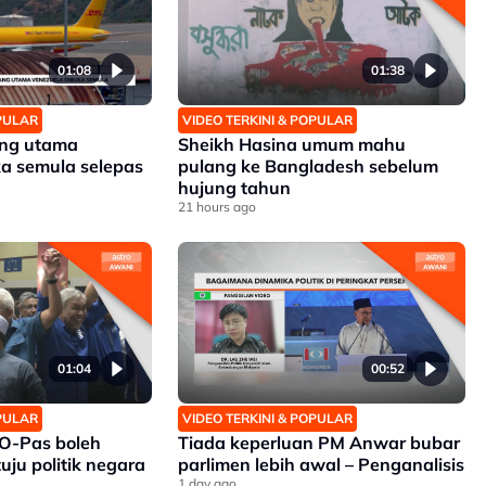
01:08
01:38
OPULAR
VIDEO TERKINI & POPULAR
ng utama
Sheikh Hasina umum mahu
a semula selepas
pulang ke Bangladesh sebelum
hujung tahun
21 hours ago
01:04
00:52
OPULAR
VIDEO TERKINI & POPULAR
O-Pas boleh
Tiada keperluan PM Anwar bubar
uju politik negara
parlimen lebih awal – Penganalisis
1 day ago