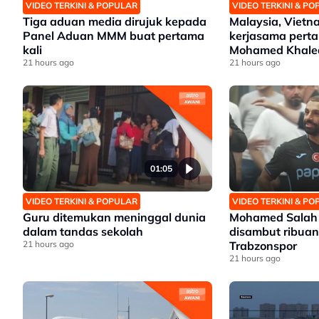
VIDEO TERKINI & POPULAR
VIDEO TERKINI & P
Tiga aduan media dirujuk kepada
Malaysia, Viet
Panel Aduan MMM buat pertama
kerjasama perta
kali
Mohamed Khale
21 hours ago
21 hours ago
01:05
VIDEO TERKINI & POPULAR
VIDEO TERKINI & P
Guru ditemukan meninggal dunia
Mohamed Salah t
dalam tandas sekolah
disambut ribua
21 hours ago
Trabzonspor
21 hours ago