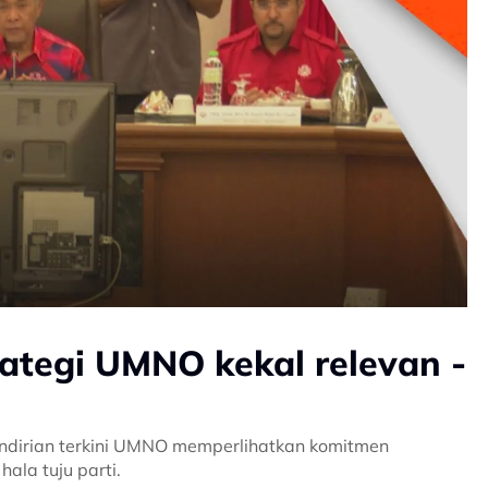
tegi UMNO kekal relevan -
ndirian terkini UMNO memperlihatkan komitmen
hala tuju parti.