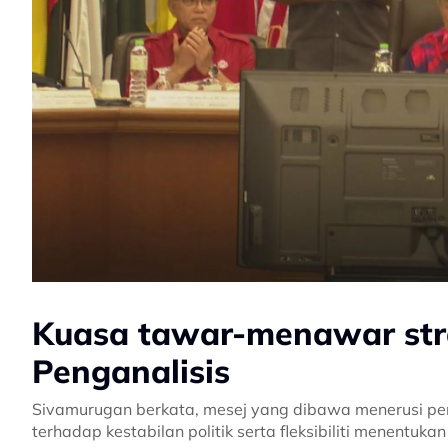
Kuasa tawar-menawar stra
Penganalisis
Sivamurugan berkata, mesej yang dibawa menerusi pe
terhadap kestabilan politik serta fleksibiliti menentukan 