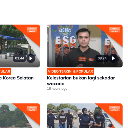
01:44
08:24
OPULAR
VIDEO TERKINI & POPULAR
 Korea Selatan
Kelestarian bukan lagi sekadar
wacana
16 hours ago