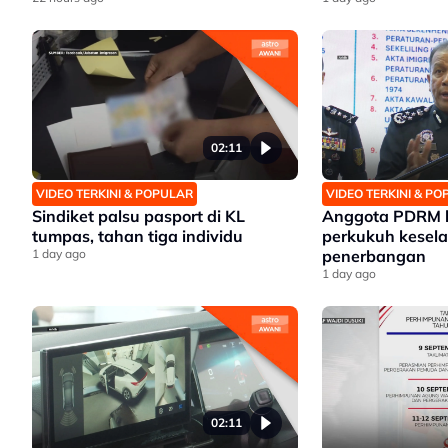
02:11
VIDEO TERKINI & POPULAR
VIDEO TERKINI & P
Sindiket palsu pasport di KL
Anggota PDRM 
tumpas, tahan tiga individu
perkukuh kesel
1 day ago
penerbangan
1 day ago
02:11