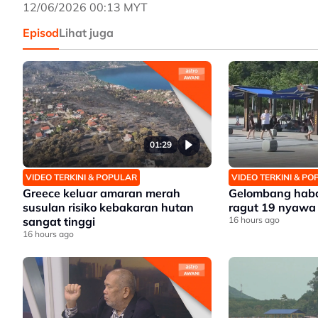
12/06/2026 00:13 MYT
Episod
Lihat juga
01:29
VIDEO TERKINI & POPULAR
VIDEO TERKINI & P
Greece keluar amaran merah
Gelombang haba
susulan risiko kebakaran hutan
ragut 19 nyawa
sangat tinggi
16 hours ago
16 hours ago