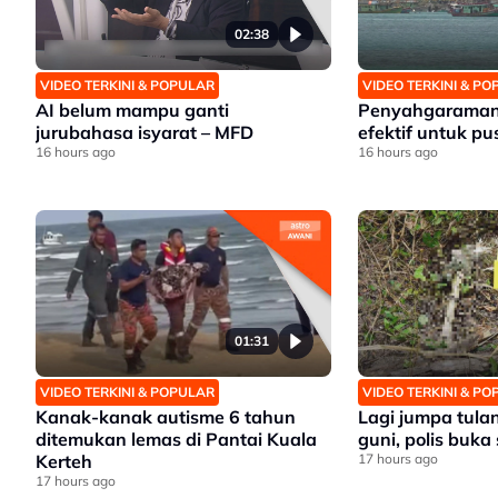
02:38
VIDEO TERKINI & POPULAR
VIDEO TERKINI & P
AI belum mampu ganti
Penyahgaraman a
jurubahasa isyarat – MFD
efektif untuk pu
16 hours ago
16 hours ago
01:31
VIDEO TERKINI & POPULAR
VIDEO TERKINI & P
Kanak-kanak autisme 6 tahun
Lagi jumpa tul
ditemukan lemas di Pantai Kuala
guni, polis buka
Kerteh
17 hours ago
17 hours ago