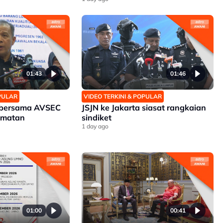
01:43
01:46
OPULAR
VIDEO TERKINI & POPULAR
bersama AVSEC
JSJN ke Jakarta siasat rangkaian
amatan
sindiket
1 day ago
01:00
00:41