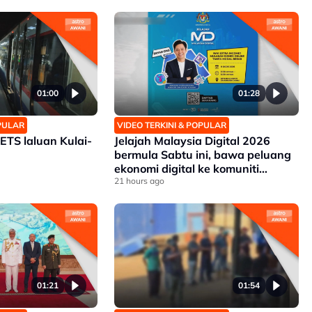
01:00
01:28
OPULAR
VIDEO TERKINI & POPULAR
 ETS laluan Kulai-
Jelajah Malaysia Digital 2026
bermula Sabtu ini, bawa peluang
ekonomi digital ke komuniti
setempat
21 hours ago
01:21
01:54