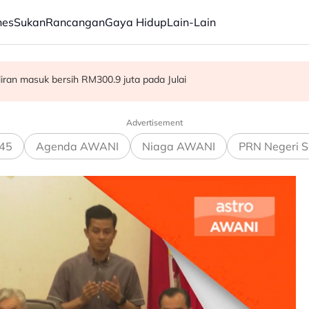
nes
Sukan
Rancangan
Gaya Hidup
Lain-Lain
ba kepada hampir 12,000
aliran masuk bersih RM300.9 juta pada Julai
dia hadapi demensia menjelang 2030 - Hanifah
Advertisement
45
Agenda AWANI
Niaga AWANI
PRN Negeri S