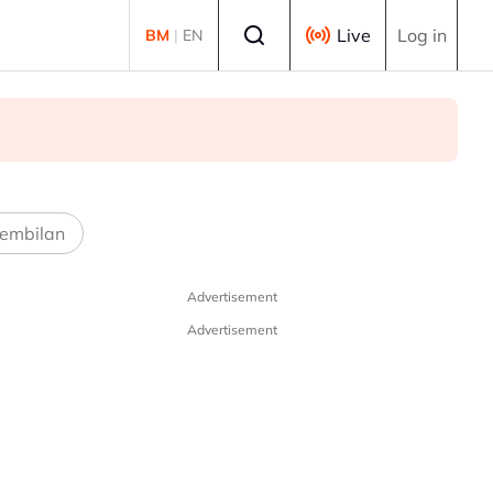
Select language
Live
Log in
BM
|
EN
embilan
Advertisement
Advertisement