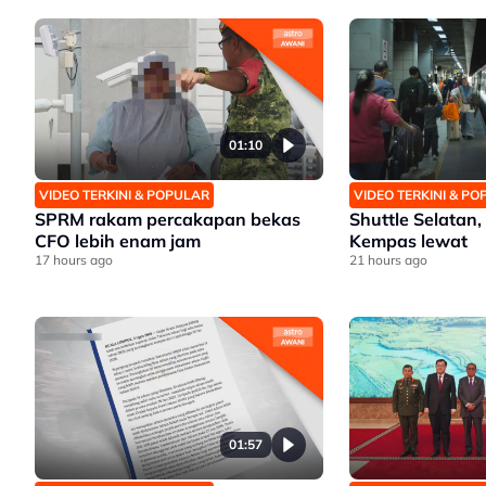
01:10
VIDEO TERKINI & POPULAR
VIDEO TERKINI & P
SPRM rakam percakapan bekas
Shuttle Selatan,
CFO lebih enam jam
Kempas lewat
17 hours ago
21 hours ago
01:57