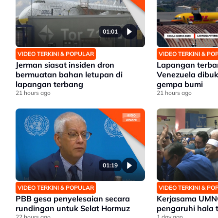
01:01
VIDEO TERKINI & POPULAR
VIDEO TERKINI & P
Jerman siasat insiden dron
Lapangan terba
bermuatan bahan letupan di
Venezuela dibuk
lapangan terbang
gempa bumi
21 hours ago
21 hours ago
01:19
VIDEO TERKINI & POPULAR
VIDEO TERKINI & P
PBB gesa penyelesaian secara
Kerjasama UMN
rundingan untuk Selat Hormuz
pengaruhi hala t
22 hours ago
1 day ago