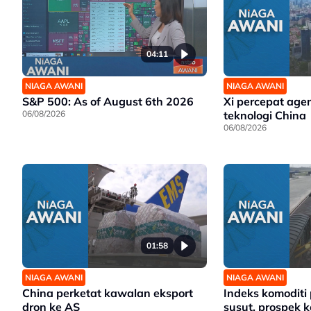
04:11
NIAGA AWANI
NIAGA AWANI
S&P 500: As of August 6th 2026
Xi percepat age
06/08/2026
teknologi China
06/08/2026
01:58
NIAGA AWANI
NIAGA AWANI
China perketat kawalan eksport
Indeks komoditi
dron ke AS
susut, prospek ke