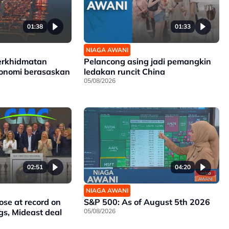
01:38
01:33
NIAGA AWANI
erkhidmatan
Pelancong asing jadi pemangkin
konomi berasaskan
ledakan runcit China
05/08/2026
02:51
04:20
NIAGA AWANI
ose at record on
S&P 500: As of August 5th 2026
gs, Mideast deal
05/08/2026