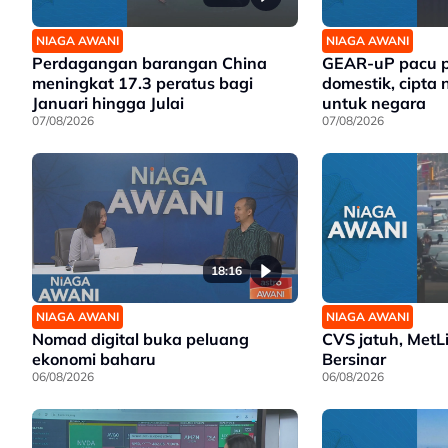
NIAGA AWANI
NIAGA AWANI
Perdagangan barangan China
GEAR-uP pacu p
meningkat 17.3 peratus bagi
domestik, cipta 
Januari hingga Julai
untuk negara
07/08/2026
07/08/2026
18:16
NIAGA AWANI
NIAGA AWANI
Nomad digital buka peluang
CVS jatuh, MetL
ekonomi baharu
Bersinar
06/08/2026
06/08/2026