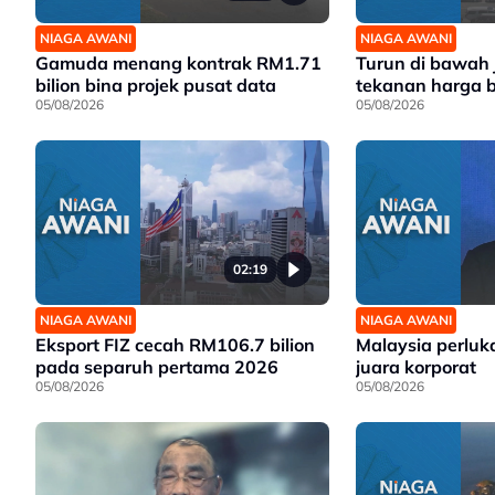
NIAGA AWANI
NIAGA AWANI
Gamuda menang kontrak RM1.71
Turun di bawah
bilion bina projek pusat data
tekanan harga 
05/08/2026
05/08/2026
02:19
NIAGA AWANI
NIAGA AWANI
Eksport FIZ cecah RM106.7 bilion
Malaysia perluk
pada separuh pertama 2026
juara korporat
05/08/2026
05/08/2026