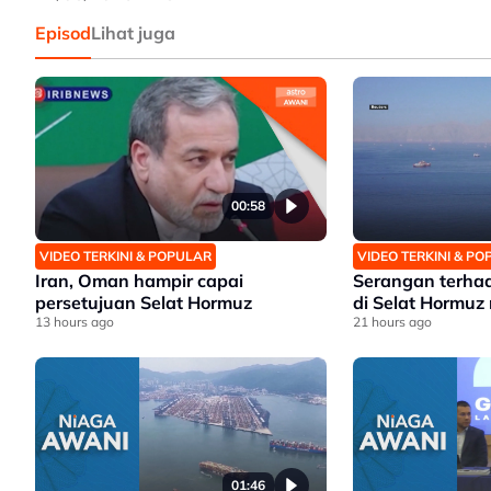
Episod
Lihat juga
00:58
VIDEO TERKINI & POPULAR
VIDEO TERKINI & P
Iran, Oman hampir capai
Serangan terha
persetujuan Selat Hormuz
di Selat Hormuz
13 hours ago
21 hours ago
01:46