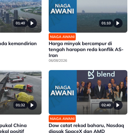
01:40
01:10
NIAGA AWANI
nda kemandirian
Harga minyak bercampur di
tengah harapan reda konflik AS-
Iran
06/08/2026
01:32
02:40
NIAGA AWANI
 pukal China
Dow catat rekod baharu, Nasdaq
kal positif
diasak SpaceX dan AMD