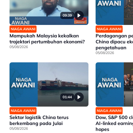
09:39
NIAGA AWANI
NIAGA AWANI
Mampukah Malaysia kekalkan
Perdagangan p
trajektori pertumbuhan ekonomi?
China dipacu e
05/08/2026
pengetahuan
05/08/2026
01:44
NIAGA AWANI
NIAGA AWANI
Sektor logistik China terus
Dow, S&P 500 cl
berkembang pada Julai
AI-linked earnin
05/08/2026
hopes