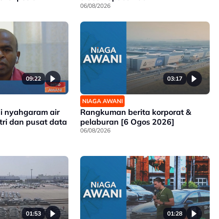
06/08/2026
09:22
03:17
NIAGA AWANI
gi nyahgaram air
Rangkuman berita korporat &
tri dan pusat data
pelaburan [6 Ogos 2026]
06/08/2026
01:53
01:28