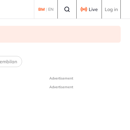
Select language
Live
Log in
BM
|
EN
embilan
Advertisement
Advertisement