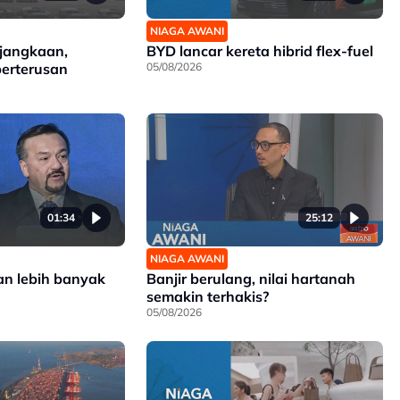
NIAGA AWANI
 jangkaan,
BYD lancar kereta hibrid flex-fuel
berterusan
05/08/2026
01:34
25:12
NIAGA AWANI
an lebih banyak
Banjir berulang, nilai hartanah
semakin terhakis?
05/08/2026