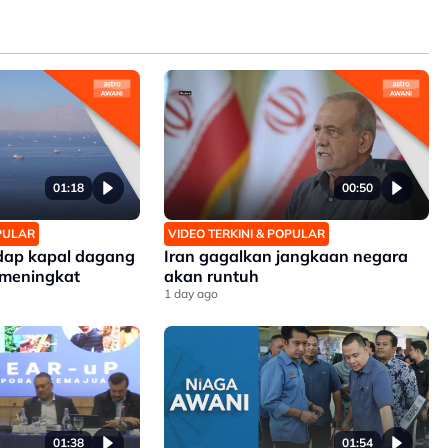
01:18
00:50
OPULAR
VIDEO TERKINI & POPULAR
dap kapal dagang
Iran gagalkan jangkaan negara
 meningkat
akan runtuh
1 day ago
01:38
01:54