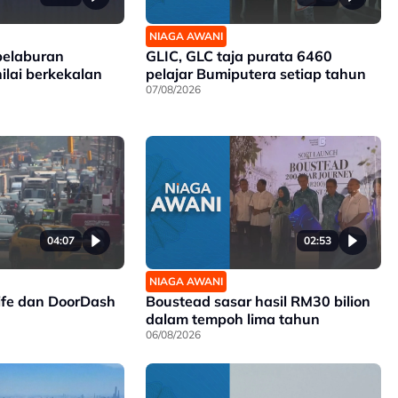
NIAGA AWANI
elaburan
GLIC, GLC taja purata 6460
nilai berkekalan
pelajar Bumiputera setiap tahun
07/08/2026
04:07
02:53
NIAGA AWANI
ife dan DoorDash
Boustead sasar hasil RM30 bilion
dalam tempoh lima tahun
06/08/2026