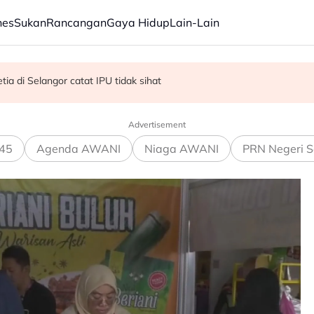
nes
Sukan
Rancangan
Gaya Hidup
Lain-Lain
R, KDM hadapi PRU16 - Shafie
ia di Selangor catat IPU tidak sihat
kok tumbang - MBPP
Advertisement
45
Agenda AWANI
Niaga AWANI
PRN Negeri S