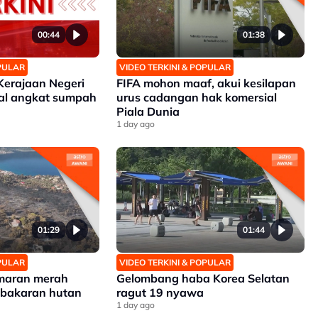
00:44
01:38
OPULAR
VIDEO TERKINI & POPULAR
Kerajaan Negeri
FIFA mohon maaf, akui kesilapan
ual angkat sumpah
urus cadangan hak komersial
Piala Dunia
1 day ago
01:29
01:44
OPULAR
VIDEO TERKINI & POPULAR
amaran merah
Gelombang haba Korea Selatan
kebakaran hutan
ragut 19 nyawa
1 day ago