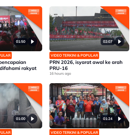
01:50
02:07
OPULAR
VIDEO TERKINI & POPULAR
 pencapaian
PRN 2026, isyarat awal ke arah
difahami rakyat
PRU-16
16 hours ago
01:00
01:24
OPULAR
VIDEO TERKINI & POPULAR