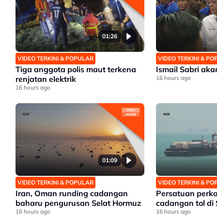
01:26
VIDEO TERKINI & POPULAR
VIDEO TERKINI & P
Tiga anggota polis maut terkena
Ismail Sabri ak
renjatan elektrik
16 hours ago
16 hours ago
01:09
VIDEO TERKINI & POPULAR
VIDEO TERKINI & P
Iran, Oman runding cadangan
Persatuan perk
baharu pengurusan Selat Hormuz
cadangan tol di
16 hours ago
16 hours ago