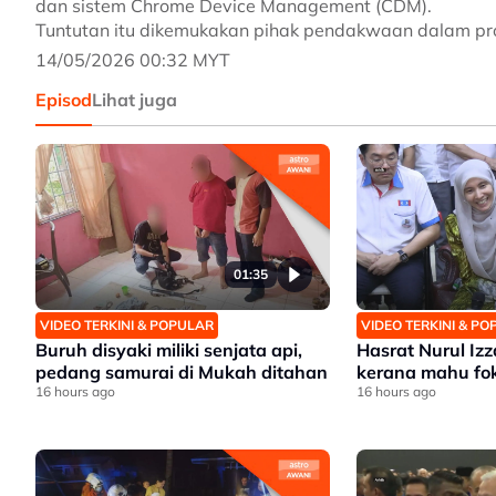
dan sistem Chrome Device Management (CDM).
Tuntutan itu dikemukakan pihak pendakwaan dalam pr
14/05/2026 00:32 MYT
Episod
Lihat juga
01:35
VIDEO TERKINI & POPULAR
VIDEO TERKINI & P
Buruh disyaki miliki senjata api,
Hasrat Nurul Iz
pedang samurai di Mukah ditahan
kerana mahu fo
16 hours ago
16 hours ago