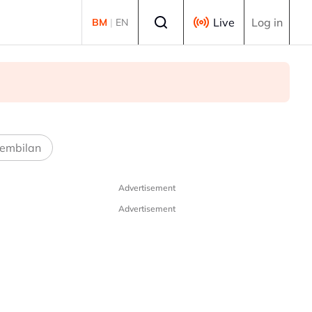
Select language
Live
Log in
BM
|
EN
embilan
Advertisement
Advertisement