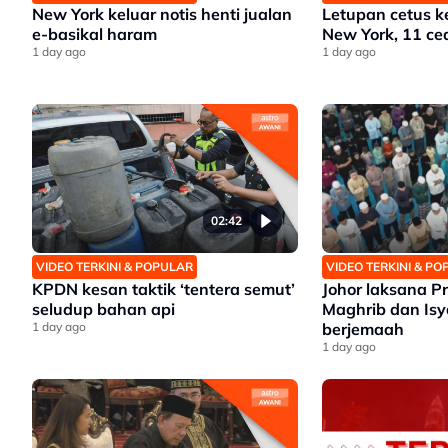
New York keluar notis henti jualan
Letupan cetus k
e-basikal haram
New York, 11 ce
1 day ago
1 day ago
02:42
VIDEO TERKINI & POPULAR
VIDEO TERKINI & P
KPDN kesan taktik ‘tentera semut’
Johor laksana 
seludup bahan api
Maghrib dan Isy
1 day ago
berjemaah
1 day ago