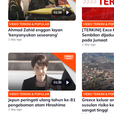
01:38
VIDEO TERKINI & POPULAR
VIDEO TERKINI & P
Ahmad Zahid enggan layan
[TERKINI] Exco 
'kenyanyukan seseorang'
Sembilan dijad
1 day ago
pada Jumaat
1 day ago
01:36
VIDEO TERKINI & POPULAR
VIDEO TERKINI & P
Jepun peringati ulang tahun ke-81
Greece keluar 
pengeboman atom Hiroshima
susulan risiko 
1 day ago
sangat tinggi