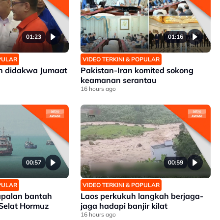
01:23
01:16
OPULAR
VIDEO TERKINI & POPULAR
an didakwa Jumaat
Pakistan-Iran komited sokong
keamanan serantau
16 hours ago
00:57
00:59
OPULAR
VIDEO TERKINI & POPULAR
apalan bantah
Laos perkukuh langkah berjaga-
 Selat Hormuz
jaga hadapi banjir kilat
16 hours ago