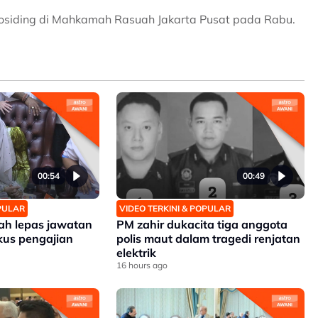
osiding di Mahkamah Rasuah Jakarta Pusat pada Rabu.
00:54
00:49
OPULAR
VIDEO TERKINI & POPULAR
zah lepas jawatan
PM zahir dukacita tiga anggota
kus pengajian
polis maut dalam tragedi renjatan
elektrik
16 hours ago