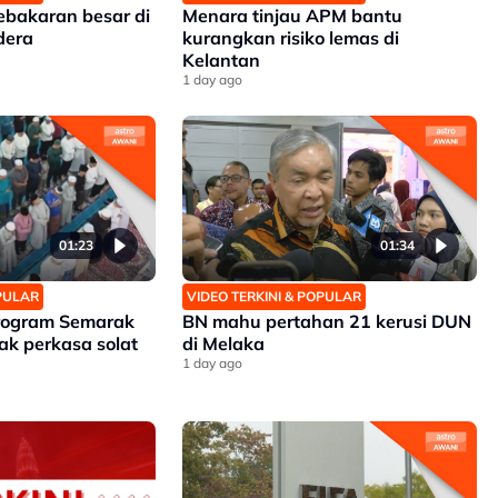
ebakaran besar di
Menara tinjau APM bantu
dera
kurangkan risiko lemas di
Kelantan
1 day ago
01:23
01:34
OPULAR
VIDEO TERKINI & POPULAR
Program Semarak
BN mahu pertahan 21 kerusi DUN
ak perkasa solat
di Melaka
1 day ago