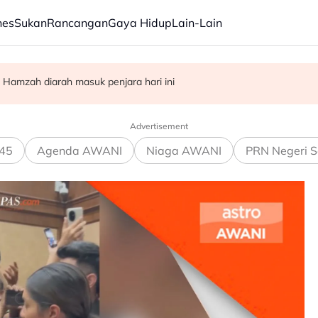
nes
Sukan
Rancangan
Gaya Hidup
Lain-Lain
Parlimen - PM Anwar
epas bayar kompaun RM10 juta - AGC
 Hamzah diarah masuk penjara hari ini
Advertisement
45
Agenda AWANI
Niaga AWANI
PRN Negeri S