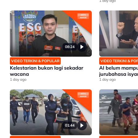
1 day ago
08:24
VIDEO TERKINI & POPULAR
VIDEO TERKINI & P
Kelestarian bukan lagi sekadar
AI belum mampu
wacana
jurubahasa isya
1 day ago
1 day ago
01:44