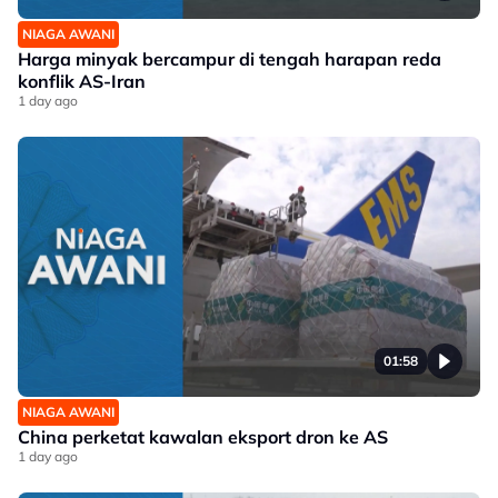
NIAGA AWANI
Harga minyak bercampur di tengah harapan reda
konflik AS-Iran
1 day ago
01:58
NIAGA AWANI
China perketat kawalan eksport dron ke AS
1 day ago