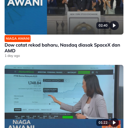
02:40
NIAGA AWANI
Dow catat rekod baharu, Nasdaq diasak SpaceX dan
AMD
1 day ago
01:22