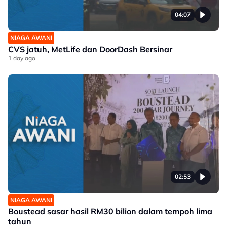
04:07
NIAGA AWANI
CVS jatuh, MetLife dan DoorDash Bersinar
1 day ago
02:53
NIAGA AWANI
Boustead sasar hasil RM30 bilion dalam tempoh lima
tahun