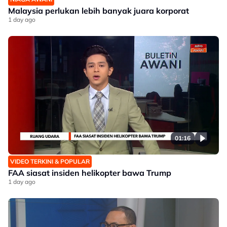
Malaysia perlukan lebih banyak juara korporat
1 day ago
01:16
VIDEO TERKINI & POPULAR
FAA siasat insiden helikopter bawa Trump
1 day ago