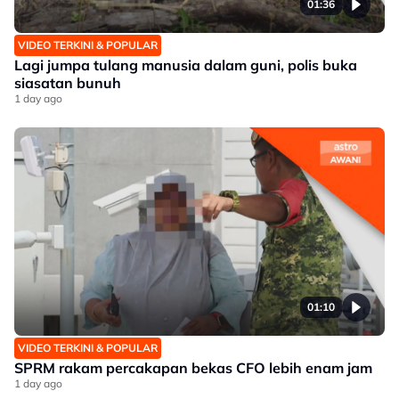
01:36
VIDEO TERKINI & POPULAR
Lagi jumpa tulang manusia dalam guni, polis buka
siasatan bunuh
1 day ago
01:10
VIDEO TERKINI & POPULAR
SPRM rakam percakapan bekas CFO lebih enam jam
1 day ago