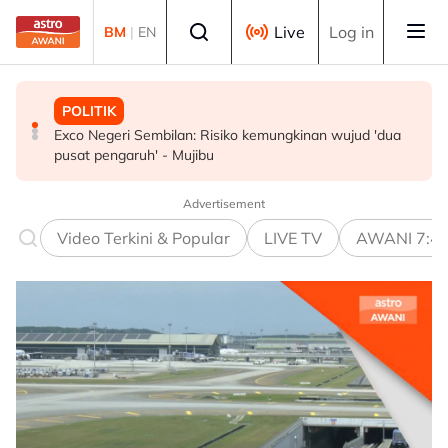
Skip to main content
Select language
Live
Log in
BM
|
EN
POLITIK
DUNIA
MALAYSIA
Exco Negeri Sembilan: Risiko kemungkinan wujud 'dua
7 maut, 15 cedera dalam insiden tembakan di sekolah
LHDN mula siasatan terhadap individu dikenal pasti
pusat pengaruh' - Mujibu
Thailand
dalam RCI Tabung Haji
Advertisement
Video Terkini & Popular
LIVE TV
AWANI 7:4