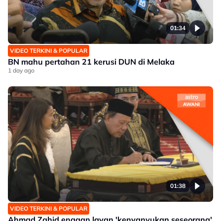
01:34
VIDEO TERKINI & POPULAR
BN mahu pertahan 21 kerusi DUN di Melaka
1 day ago
01:38
VIDEO TERKINI & POPULAR
Ahmad Zahid enggan layan 'kenyanyukan seseorang'