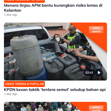
Menara tinjau APM bantu kurangkan risiko lemas di
Kelantan
1 day ago
02:42
VIDEO TERKINI & POPULAR
KPDN kesan taktik ‘tentera semut’ seludup bahan api
1 day ago