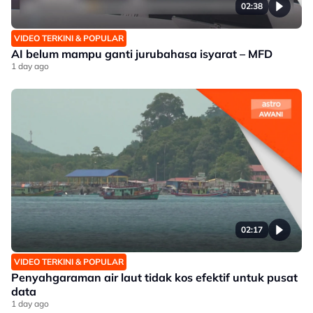
02:38
VIDEO TERKINI & POPULAR
AI belum mampu ganti jurubahasa isyarat – MFD
1 day ago
02:17
VIDEO TERKINI & POPULAR
Penyahgaraman air laut tidak kos efektif untuk pusat
data
1 day ago