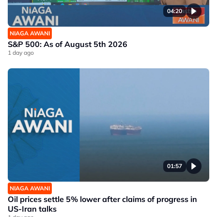
04:20
NIAGA AWANI
S&P 500: As of August 5th 2026
1 day ago
01:57
NIAGA AWANI
Oil prices settle 5% lower after claims of progress in
US-Iran talks