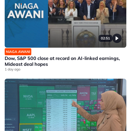
02:51
NIAGA AWANI
Dow, S&P 500 close at record on AI-linked earnings,
Mideast deal hopes
1 day ago