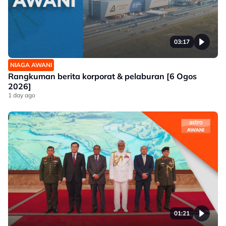
03:17
NIAGA AWANI
Rangkuman berita korporat & pelaburan [6 Ogos
2026]
1 day ago
01:21