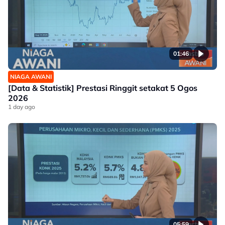
01:46
NIAGA AWANI
[Data & Statistik] Prestasi Ringgit setakat 5 Ogos
2026
1 day ago
05:59