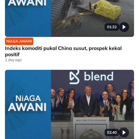
01:32
NIAGA AWANI
Indeks komoditi pukal China susut, prospek kekal
positif
1 day ago
02:40