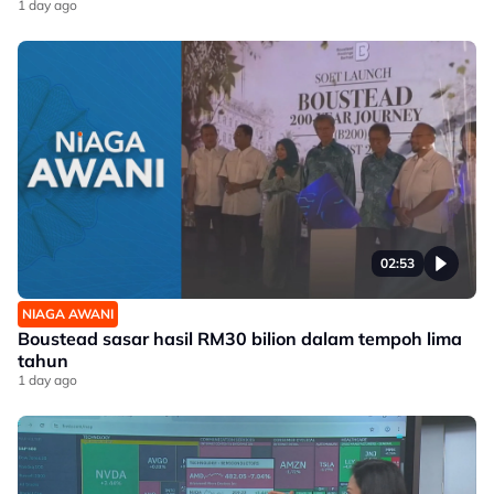
1 day ago
02:53
NIAGA AWANI
Boustead sasar hasil RM30 bilion dalam tempoh lima
tahun
1 day ago