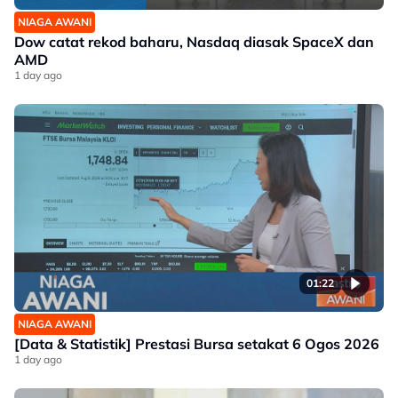
NIAGA AWANI
Dow catat rekod baharu, Nasdaq diasak SpaceX dan
AMD
1 day ago
01:22
NIAGA AWANI
[Data & Statistik] Prestasi Bursa setakat 6 Ogos 2026
1 day ago