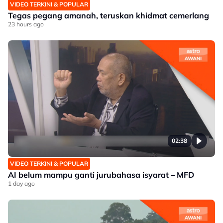
VIDEO TERKINI & POPULAR
Tegas pegang amanah, teruskan khidmat cemerlang
23 hours ago
02:38
VIDEO TERKINI & POPULAR
AI belum mampu ganti jurubahasa isyarat – MFD
1 day ago