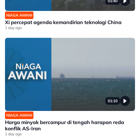
01:40
NIAGA AWANI
Xi percepat agenda kemandirian teknologi China
1 day ago
01:10
NIAGA AWANI
Harga minyak bercampur di tengah harapan reda
konflik AS-Iran
1 day ago