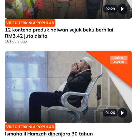
02:29
VIDEO TERKINI & POPULAR
12 kontena produk haiwan sejuk beku bernilai
RM3.42 juta disita
16 hours ago
01:26
VIDEO TERKINI & POPULAR
Ismahalil Hamzah dipenjara 30 tahun