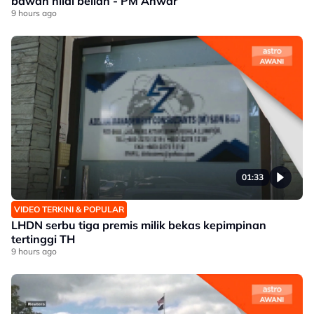
bawah nilai belian - PM Anwar
9 hours ago
01:33
VIDEO TERKINI & POPULAR
LHDN serbu tiga premis milik bekas kepimpinan
tertinggi TH
9 hours ago