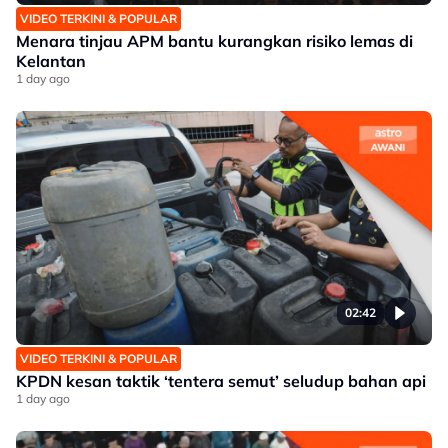
VIDEO TERKINI & POPULAR
Menara tinjau APM bantu kurangkan risiko lemas di
Kelantan
1 day ago
02:42
VIDEO TERKINI & POPULAR
KPDN kesan taktik ‘tentera semut’ seludup bahan api
1 day ago