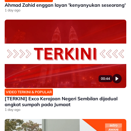
Ahmad Zahid enggan layan 'kenyanyukan seseorang'
1 day ago
00:44
VIDEO TERKINI & POPULAR
[TERKINI] Exco Kerajaan Negeri Sembilan dijadual
angkat sumpah pada Jumaat
1 day ago