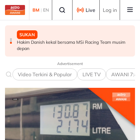
Skip to main content
Select language
Live
Log in
BM
|
EN
SUKAN
DUNIA
SUKAN
Aliff Rakib hadiah rumah RM1 juta kepada ibu bapa
Syarikat Minyak Nasional Abu Dhabi terkena serangan
Hakim Danish kekal bersama MSi Racing Team musim
peluru berpandu di Selat Hormuz
depan
Advertisement
Video Terkini & Popular
LIVE TV
AWANI 7:4