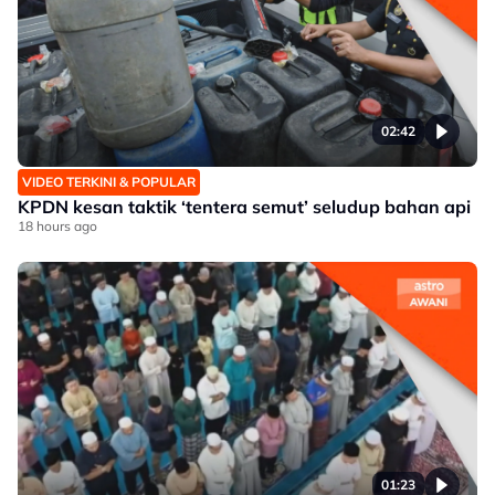
02:42
VIDEO TERKINI & POPULAR
KPDN kesan taktik ‘tentera semut’ seludup bahan api
18 hours ago
01:23