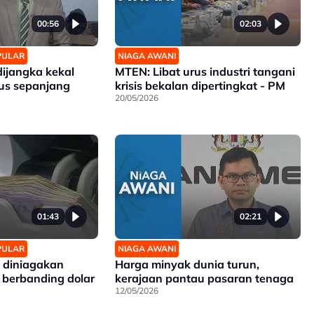
00:56
02:03
OPULAR
NIAGA AWANI
ijangka kekal
MTEN: Libat urus industri tangani
us sepanjang
krisis bekalan dipertingkat - PM
20/05/2026
01:43
02:21
OPULAR
NIAGA AWANI
a diniagakan
Harga minyak dunia turun,
berbanding dolar
kerajaan pantau pasaran tenaga
12/05/2026