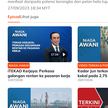
manfaat daripada potensi kerangka dan pelan hala tuju
27/09/2023 18:34 MYT
Episod
Lihat juga
17:34
NIAGA AWANI
VIDEO TERKINI & P
iTEKAD Kerjaya: Perkasa
Kadar Jun terka
golongan rentan ke pasaran kerja
kekal pada 2.75
31/07/2026
20/07/2026