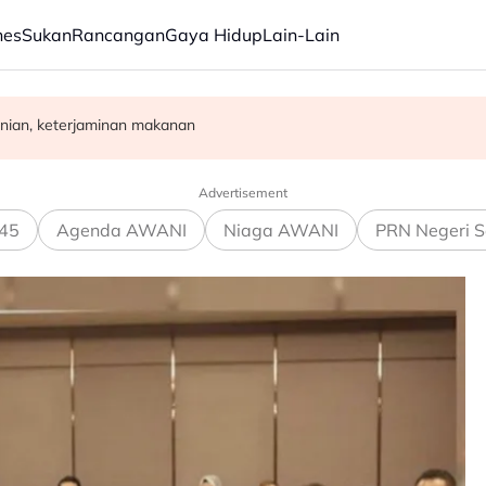
nes
Sukan
Rancangan
Gaya Hidup
Lain-Lain
rja, bukan ukuran prestasi
nian, keterjaminan makanan
rasuah - Syed Ahmad Idid
Advertisement
45
Agenda AWANI
Niaga AWANI
PRN Negeri S