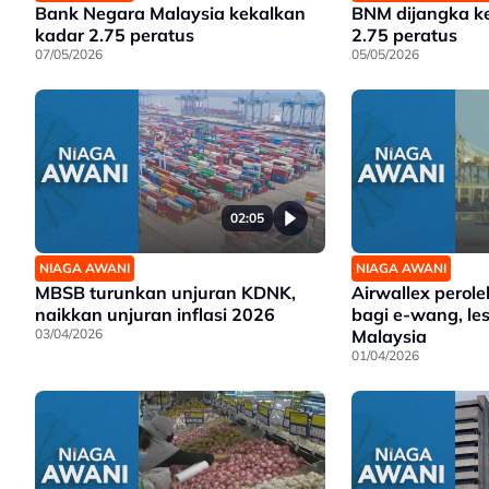
Bank Negara Malaysia kekalkan
BNM dijangka k
kadar 2.75 peratus
2.75 peratus
07/05/2026
05/05/2026
02:05
NIAGA AWANI
NIAGA AWANI
MBSB turunkan unjuran KDNK,
Airwallex perol
naikkan unjuran inflasi 2026
bagi e-wang, les
03/04/2026
Malaysia
01/04/2026