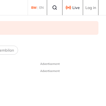
Select language
Live
Log in
BM
|
EN
embilan
Advertisement
Advertisement