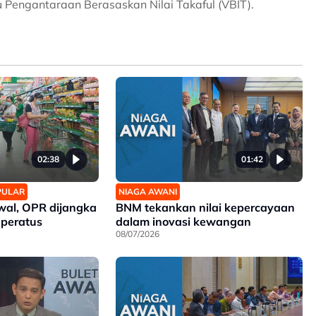
 Pengantaraan Berasaskan Nilai Takaful (VBIT).
02:38
01:42
OPULAR
NIAGA AWANI
wal, OPR dijangka
BNM tekankan nilai kepercayaan
 peratus
dalam inovasi kewangan
08/07/2026