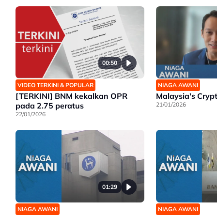
00:50
VIDEO TERKINI & POPULAR
NIAGA AWANI
[TERKINI] BNM kekalkan OPR
Malaysia's Cryp
pada 2.75 peratus
21/01/2026
22/01/2026
01:29
NIAGA AWANI
NIAGA AWANI