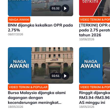
01:32
NIAGA AWANI
VIDEO TERKINI & P
BNM dijangka kekalkan OPR pada
[TERKINI] OPR d
2.75%
pada 2.75 perat
08/07/2026
tahun 2026
10/06/2026
02:51
VIDEO TERKINI & POPULAR
VIDEO TERKINI & P
Bursa Malaysia dijangka alami
Ringgit dijangk
dagangan dengan
RM3.94-RM3.96 
kecenderungan meningkat
AS minggu ini
minggu ini
18/05/2026
18/05/2026