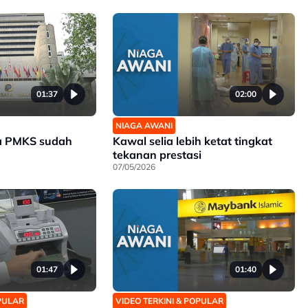
01:37
02:00
NIAGA AWANI
a PMKS sudah
Kawal selia lebih ketat tingkat
tekanan prestasi
07/05/2026
01:47
01:40
OPULAR
VIDEO TERKINI & POPULAR