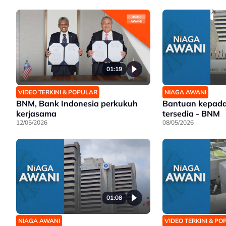
01:19
VIDEO TERKINI & POPULAR
NIAGA AWANI
BNM, Bank Indonesia perkukuh
Bantuan kepad
kerjasama
tersedia - BNM
12/05/2026
08/05/2026
01:08
NIAGA AWANI
VIDEO TERKINI & P