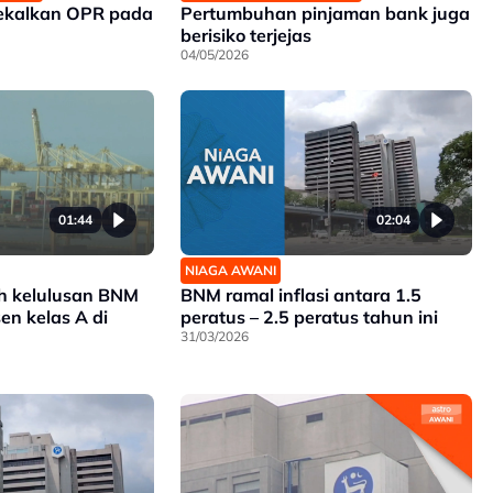
ekalkan OPR pada
Pertumbuhan pinjaman bank juga
berisiko terjejas
04/05/2026
01:44
02:04
NIAGA AWANI
eh kelulusan BNM
BNM ramal inflasi antara 1.5
en kelas A di
peratus – 2.5 peratus tahun ini
31/03/2026