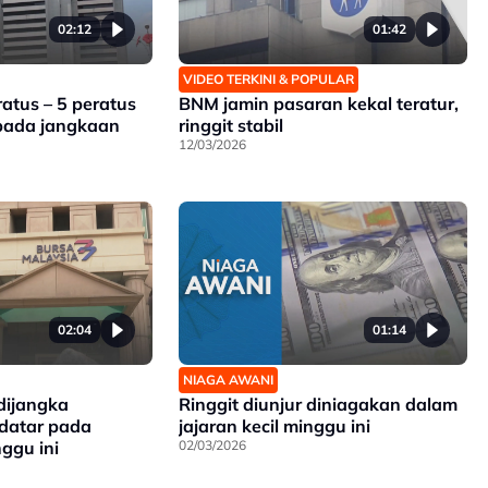
02:12
01:42
VIDEO TERKINI & POPULAR
atus – 5 peratus
BNM jamin pasaran kekal teratur,
ipada jangkaan
ringgit stabil
12/03/2026
02:04
01:14
NIAGA AWANI
dijangka
Ringgit diunjur diniagakan dalam
datar pada
jajaran kecil minggu ini
ggu ini
02/03/2026