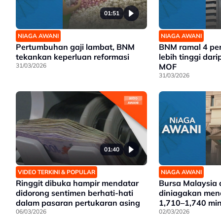
01:51
NIAGA AWANI
NIAGA AWANI
Pertumbuhan gaji lambat, BNM
BNM ramal 4 per
tekankan keperluan reformasi
lebih tinggi dar
31/03/2026
MOF
31/03/2026
01:40
VIDEO TERKINI & POPULAR
NIAGA AWANI
Ringgit dibuka hampir mendatar
Bursa Malaysia 
didorong sentimen berhati-hati
diniagakan men
dalam pasaran pertukaran asing
1,710–1,740 min
06/03/2026
02/03/2026