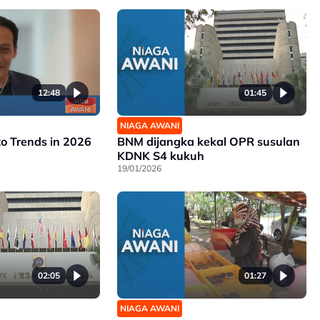
12:48
01:45
NIAGA AWANI
to Trends in 2026
BNM dijangka kekal OPR susulan
KDNK S4 kukuh
19/01/2026
02:05
01:27
NIAGA AWANI