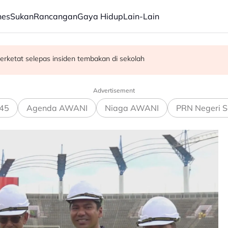
nes
Sukan
Rancangan
Gaya Hidup
Lain-Lain
erketat selepas insiden tembakan di sekolah
satan audio siar sentuh isu sensitiviti agama
Advertisement
45
Agenda AWANI
Niaga AWANI
PRN Negeri S