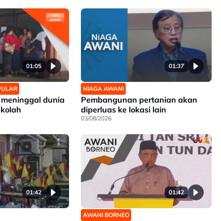
01:05
01:37
OPULAR
NIAGA AWANI
 meninggal dunia
Pembangunan pertanian akan
ekolah
diperluas ke lokasi lain
03/08/2026
01:42
01:42
AWANI BORNEO