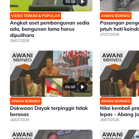
03:16
VIDEO TERKINI & POPULAR
AWANI BORNEO
Angkat aset pembangunan sedia
Pasangan peng
ada, bangunan lama harus
jatuh hati kein
dipulihara
27/07/2026
28/07/2026
01:10
AWANI BORNEO
AWANI BORNEO
Dakwaan Dayak terpinggir tidak
Nilai kembali pr
berasas
lepas - Abang J
26/07/2026
26/07/2026