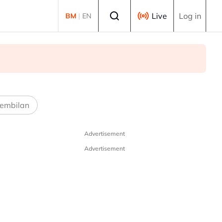
Select language
Live
Log in
BM
|
EN
embilan
Advertisement
Advertisement