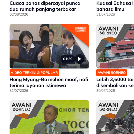
Cuaca panas dipercayai punca
Kuasai Bahasa I
dua rumah panjang terbakar
bahasa ilmu
02/08/2026
31/07/2026
01:39
VIDEO TERKINI & POPULAR
AWANI BORNEO
Hong Myung-Bo mohon maaf, nafi
Lebih 3,6000 ta
terima layanan istimewa
dikembalikan k
31/07/2026
30/07/2026