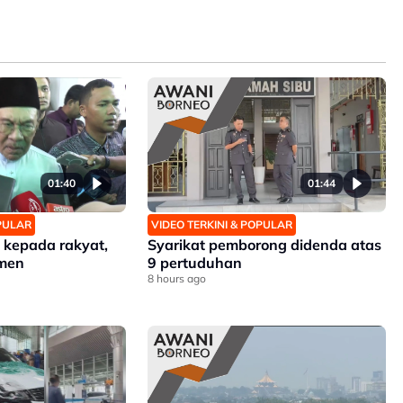
01:40
01:44
OPULAR
VIDEO TERKINI & POPULAR
 kepada rakyat,
Syarikat pemborong didenda atas
imen
9 pertuduhan
8 hours ago