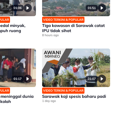
01:06
01:51
OPULAR
VIDEO TERKINI & POPULAR
pedal minyak,
Tiga kawasan di Sarawak catat
mpuh ruang
IPU tidak sihat
8 hours ago
01:17
01:07
OPULAR
VIDEO TERKINI & POPULAR
 meninggal dunia
Sarawak kaji spesis baharu padi
ekolah
1 day ago