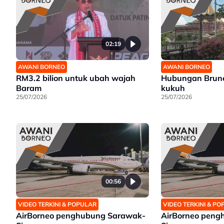
02:19
AWANI BORNEO
AWANI BORNEO
RM3.2 bilion untuk ubah wajah
Hubungan Brun
Baram
kukuh
25/07/2026
25/07/2026
00:56
VIDEO TERKINI & POPULAR
VIDEO TERKINI & P
AirBorneo penghubung Sarawak-
AirBorneo peng