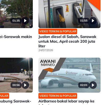
01:35
01:55
VIDEO TERKINI & POPULAR
ei-Sarawak makin
Jualan diesel di Sabah, Sarawak
untuk Mac, April cecah 200 juta
liter
24/07/2026
00:56
02:01
OPULAR
VIDEO TERKINI & POPULAR
hubung Sarawak-
AirBorneo bakal lebar sayap ke