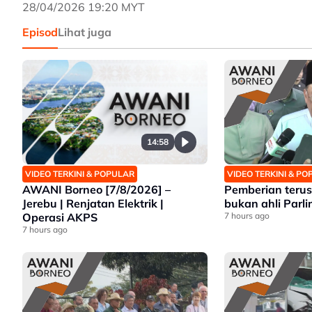
28/04/2026 19:20 MYT
Episod
Lihat juga
14:58
VIDEO TERKINI & POPULAR
VIDEO TERKINI & P
AWANI Borneo [7/8/2026] –
Pemberian terus
Jerebu | Renjatan Elektrik |
bukan ahli Parl
Operasi AKPS
7 hours ago
7 hours ago