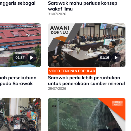
nggeris sebagai
Sarawak mahu perluas konsep
wakaf ilmu
31/07/2026
01:37
01:16
VIDEO TERKINI & POPULAR
nah persekutuan
Sarawak perlu lebih peruntukan
epada Sarawak
untuk penerokaan sumber mineral
29/07/2026