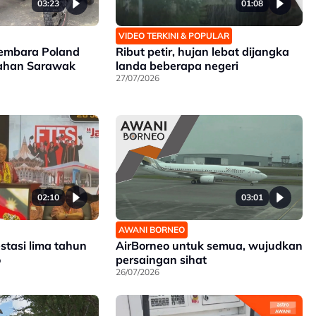
03:23
01:08
VIDEO TERKINI & POPULAR
embara Poland
Ribut petir, hujan lebat dijangka
dahan Sarawak
landa beberapa negeri
27/07/2026
02:10
03:01
AWANI BORNEO
estasi lima tahun
AirBorneo untuk semua, wujudkan
o
persaingan sihat
26/07/2026