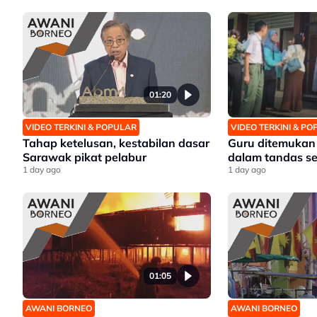
01:20
VIDEO TERKINI & POPULAR
VIDEO TERKINI & P
Tahap ketelusan, kestabilan dasar
Guru ditemukan
Sarawak pikat pelabur
dalam tandas s
1 day ago
1 day ago
01:05
AWANI BORNEO
AWANI BORNEO