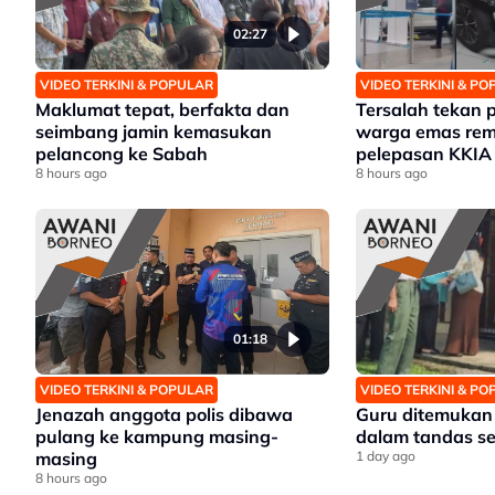
02:27
VIDEO TERKINI & POPULAR
VIDEO TERKINI & P
Maklumat tepat, berfakta dan
Tersalah tekan 
seimbang jamin kemasukan
warga emas re
pelancong ke Sabah
pelepasan KKIA
8 hours ago
8 hours ago
01:18
VIDEO TERKINI & POPULAR
VIDEO TERKINI & P
Jenazah anggota polis dibawa
Guru ditemukan
pulang ke kampung masing-
dalam tandas s
masing
1 day ago
8 hours ago