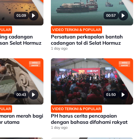
01:09
00:57
OPULAR
VIDEO TERKINI & POPULAR
ding cadangan
Persatuan perkapalan bantah
san Selat Hormuz
cadangan tol di Selat Hormuz
1 day ago
00:43
01:50
OPULAR
VIDEO TERKINI & POPULAR
 amaran merah bagi
PH harus cerita pencapaian
r utama
dengan bahasa difahami rakyat
1 day ago