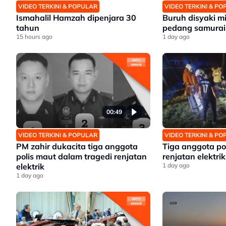
VIDEO TERKINI & POPULAR
VIDEO TERKINI & P
Ismahalil Hamzah dipenjara 30
Buruh disyaki mil
tahun
pedang samurai
15 hours ago
1 day ago
00:49
VIDEO TERKINI & POPULAR
VIDEO TERKINI & P
PM zahir dukacita tiga anggota
Tiga anggota po
polis maut dalam tragedi renjatan
renjatan elektrik
elektrik
1 day ago
1 day ago