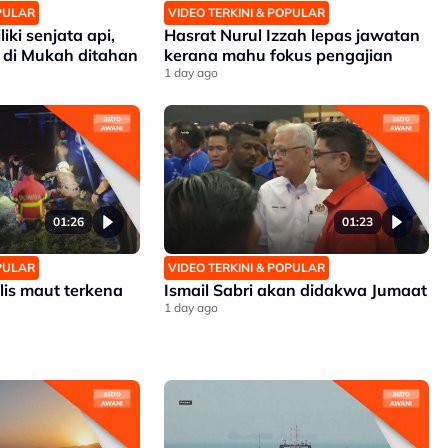
OPULAR
VIDEO TERKINI & POPULAR
iki senjata api,
Hasrat Nurul Izzah lepas jawatan
 di Mukah ditahan
kerana mahu fokus pengajian
1 day ago
01:26
01:23
OPULAR
VIDEO TERKINI & POPULAR
lis maut terkena
Ismail Sabri akan didakwa Jumaat
1 day ago