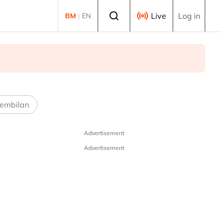
Select language
Live
Log in
BM
|
EN
embilan
Advertisement
Advertisement