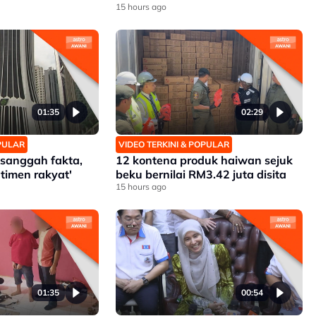
15 hours ago
01:35
02:29
OPULAR
VIDEO TERKINI & POPULAR
h sanggah fakta,
12 kontena produk haiwan sejuk
timen rakyat'
beku bernilai RM3.42 juta disita
15 hours ago
01:35
00:54