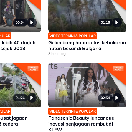
00:54
01:16
OPULAR
VIDEO TERKINI & POPULAR
 lebih 40 darjah
Gelombang haba cetus kebakaran
 sejak 2018
hutan besar di Bulgaria
8 hours ago
01:26
02:54
OPULAR
VIDEO TERKINI & POPULAR
pusat jagaan
Panasonic Beauty lancar dua
3 cedera
inovasi penjagaan rambut di
KLFW