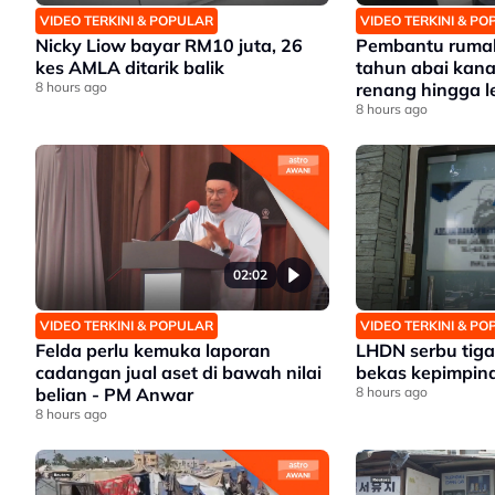
VIDEO TERKINI & POPULAR
VIDEO TERKINI & P
Nicky Liow bayar RM10 juta, 26
Pembantu rumah
kes AMLA ditarik balik
tahun abai kana
8 hours ago
renang hingga 
8 hours ago
02:02
VIDEO TERKINI & POPULAR
VIDEO TERKINI & P
Felda perlu kemuka laporan
LHDN serbu tiga 
cadangan jual aset di bawah nilai
bekas kepimpina
belian - PM Anwar
8 hours ago
8 hours ago