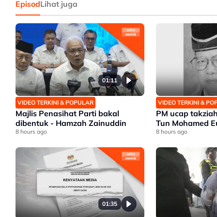
Episod
Lihat juga
01:11
VIDEO TERKINI & POPULAR
VIDEO TERKINI & P
Majlis Penasihat Parti bakal
PM ucap takziah
dibentuk - Hamzah Zainuddin
Tun Mohamed Eu
8 hours ago
8 hours ago
01:35