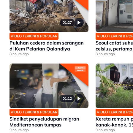
01:27
VIDEO TERKINI & POPULAR
VIDEO TERKINI & P
Puluhan cedera dalam serangan
Seoul catat suhu
di Kem Pelarian Qalandiya
celsius, pertama
8 hours ago
8 hours ago
01:12
VIDEO TERKINI & POPULAR
VIDEO TERKINI & P
Sindiket penyeludupan migran
Kereta rempuh 
Mediterranean tumpas
kanak-kanak, 1
9 hours ago
9 hours ago