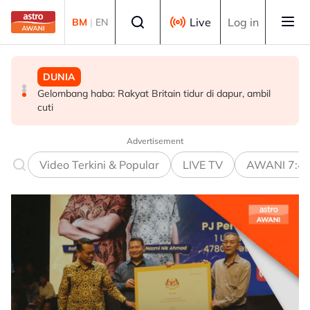
Skip to main content
Select language
Live
Log in
BM
|
EN
MALAYSIA
SUKAN
DUNIA
Kerjasama dalam Kerajaan Perpaduan kekal utuh, stabil
Era berakhir: John Cena beri penghormatan kepada AJ
Gelombang haba: Rakyat Britain tidur di dapur, ambil
- Fahmi Fadzil
Styles, Brock Lesnar
cuti
Advertisement
Video Terkini & Popular
LIVE TV
AWANI 7:4