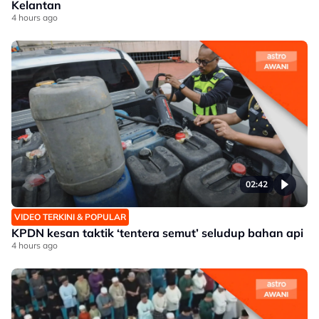
Kelantan
4 hours ago
02:42
VIDEO TERKINI & POPULAR
KPDN kesan taktik ‘tentera semut’ seludup bahan api
4 hours ago