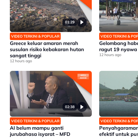
01:29
VIDEO TERKINI & POPULAR
VIDEO TERKINI & P
Greece keluar amaran merah
Gelombang haba
susulan risiko kebakaran hutan
ragut 19 nyawa
sangat tinggi
12 hours ago
12 hours ago
02:38
VIDEO TERKINI & POPULAR
VIDEO TERKINI & P
AI belum mampu ganti
Penyahgaraman a
jurubahasa isyarat – MFD
efektif untuk pu