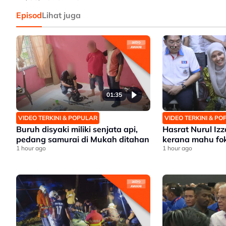
Episod
Lihat juga
01:35
VIDEO TERKINI & POPULAR
VIDEO TERKINI & P
Buruh disyaki miliki senjata api,
Hasrat Nurul Iz
pedang samurai di Mukah ditahan
kerana mahu fo
1 hour ago
1 hour ago