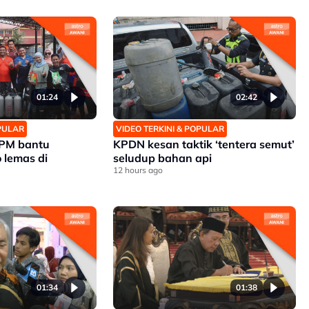
01:24
02:42
OPULAR
VIDEO TERKINI & POPULAR
APM bantu
KPDN kesan taktik ‘tentera semut’
 lemas di
seludup bahan api
12 hours ago
01:34
01:38