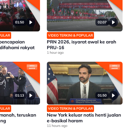
01:50
02:07
OPULAR
VIDEO TERKINI & POPULAR
 pencapaian
PRN 2026, isyarat awal ke arah
difahami rakyat
PRU-16
1 hour ago
01:13
01:50
OPULAR
VIDEO TERKINI & POPULAR
manah, teruskan
New York keluar notis henti jualan
ang
e-basikal haram
11 hours ago