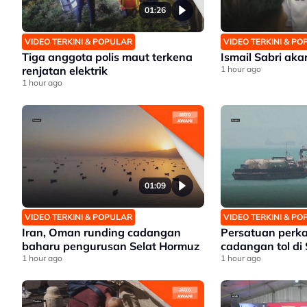
01:26
VIDEO TERKINI & POPULAR
VIDEO TERKINI & P
Tiga anggota polis maut terkena
Ismail Sabri ak
renjatan elektrik
1 hour ago
1 hour ago
01:09
VIDEO TERKINI & POPULAR
VIDEO TERKINI & P
Iran, Oman runding cadangan
Persatuan perk
baharu pengurusan Selat Hormuz
cadangan tol di
1 hour ago
1 hour ago