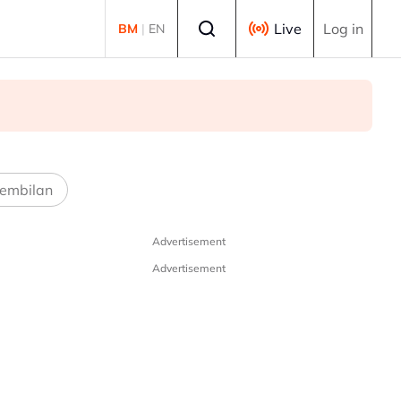
Select language
Live
Log in
BM
|
EN
embilan
Advertisement
Advertisement