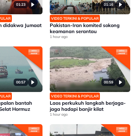
01:23
01:16
OPULAR
VIDEO TERKINI & POPULAR
an didakwa Jumaat
Pakistan-Iran komited sokong
keamanan serantau
1 hour ago
00:57
00:59
OPULAR
VIDEO TERKINI & POPULAR
apalan bantah
Laos perkukuh langkah berjaga-
 Selat Hormuz
jaga hadapi banjir kilat
1 hour ago