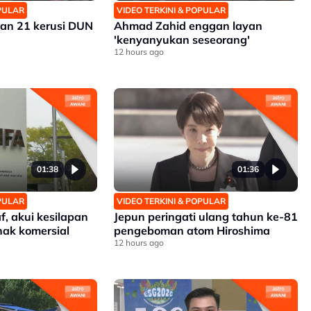
OPULAR
VIDEO TERKINI & POPULAR
an 21 kerusi DUN
Ahmad Zahid enggan layan
'kenyanyukan seseorang'
12 hours ago
01:38
01:36
OPULAR
VIDEO TERKINI & POPULAR
, akui kesilapan
Jepun peringati ulang tahun ke-81
ak komersial
pengeboman atom Hiroshima
12 hours ago