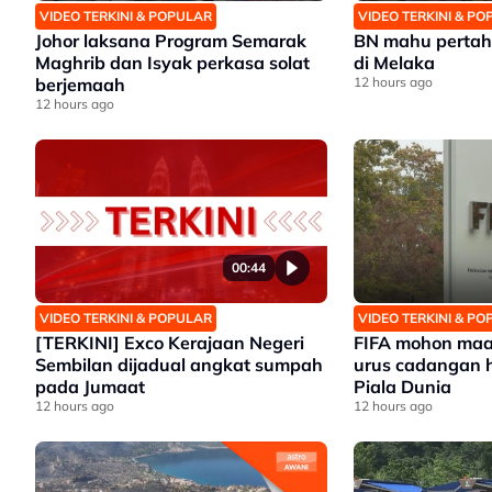
VIDEO TERKINI & POPULAR
VIDEO TERKINI & P
Johor laksana Program Semarak
BN mahu pertah
Maghrib dan Isyak perkasa solat
di Melaka
berjemaah
12 hours ago
12 hours ago
00:44
VIDEO TERKINI & POPULAR
VIDEO TERKINI & P
[TERKINI] Exco Kerajaan Negeri
FIFA mohon maaf
Sembilan dijadual angkat sumpah
urus cadangan h
pada Jumaat
Piala Dunia
12 hours ago
12 hours ago