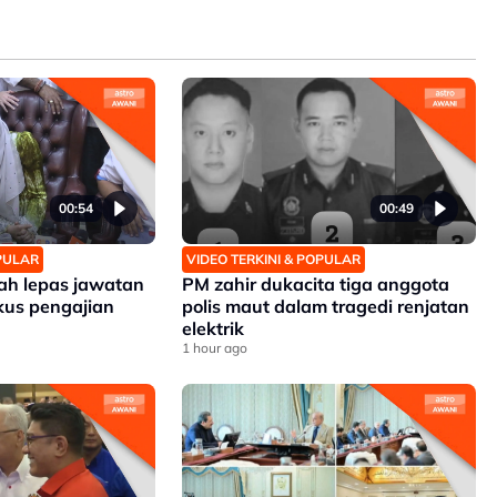
00:54
00:49
OPULAR
VIDEO TERKINI & POPULAR
zah lepas jawatan
PM zahir dukacita tiga anggota
kus pengajian
polis maut dalam tragedi renjatan
elektrik
1 hour ago