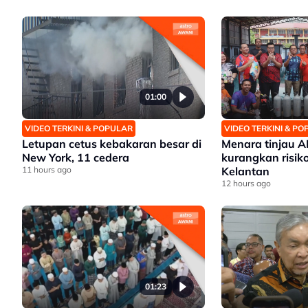
01:00
VIDEO TERKINI & POPULAR
VIDEO TERKINI & P
Letupan cetus kebakaran besar di
Menara tinjau 
New York, 11 cedera
kurangkan risiko
11 hours ago
Kelantan
12 hours ago
01:23