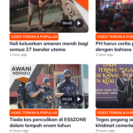
00:43
VIDEO TERKINI & POPULAR
VIDEO TERKINI & P
Itali keluarkan amaran merah bagi
PH harus cerita
semua 27 bandar utama
dengan bahasa 
1 hour ago
1 hour ago
01:24
VIDEO TERKINI & POPULAR
VIDEO TERKINI & P
Tiada kes penculikan di ESSZONE
Tegas pegang a
dalam tempoh enam tahun
khidmat cemerl
6 hours ago
9 hours ago