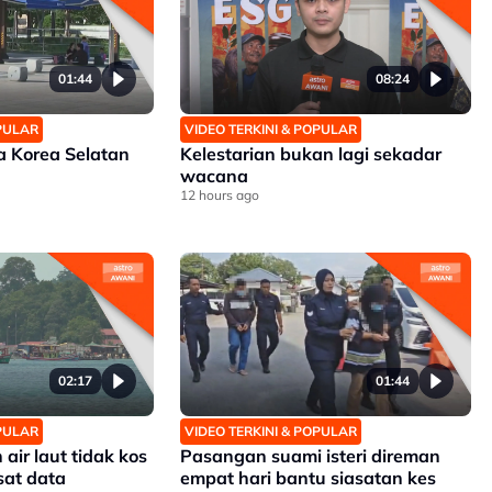
01:44
08:24
OPULAR
VIDEO TERKINI & POPULAR
 Korea Selatan
Kelestarian bukan lagi sekadar
wacana
12 hours ago
02:17
01:44
OPULAR
VIDEO TERKINI & POPULAR
ir laut tidak kos
Pasangan suami isteri direman
sat data
empat hari bantu siasatan kes