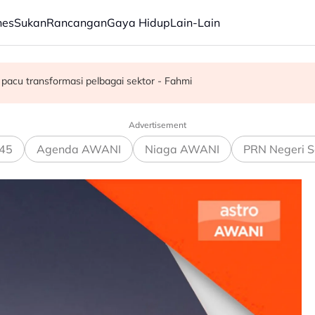
nes
Sukan
Rancangan
Gaya Hidup
Lain-Lain
juta semusim
pacu transformasi pelbagai sektor - Fahmi
Advertisement
45
Agenda AWANI
Niaga AWANI
PRN Negeri S