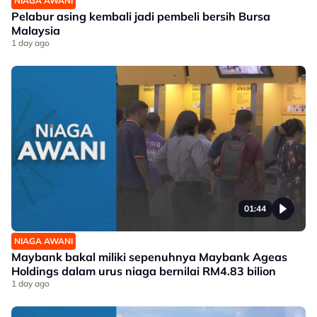
NIAGA AWANI
Pelabur asing kembali jadi pembeli bersih Bursa
Malaysia
1 day ago
01:44
NIAGA AWANI
Maybank bakal miliki sepenuhnya Maybank Ageas
Holdings dalam urus niaga bernilai RM4.83 bilion
1 day ago