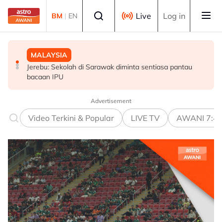
Skip to main content
Select language
Live
Log in
BM
|
EN
MALAYSIA
MALAYSIA
POLITIK
Jerebu: Sekolah di Sarawak diminta sentiasa pantau
Guru tampar pelajar diarah bayar ganti rugi lebih
Azmin gelar ADUN PH sebagai ‘adinda, sahabat dan
bacaan IPU
RM80,000
teman’
Advertisement
Video Terkini & Popular
LIVE TV
AWANI 7:4