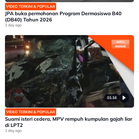
VIDEO TERKINI & POPULAR
JPA buka permohonan Program Dermasiswa B40
(DB40) Tahun 2026
1 day ago
01:16
VIDEO TERKINI & POPULAR
Suami isteri cedera, MPV rempuh kumpulan gajah liar
di LPT2
1 day ago