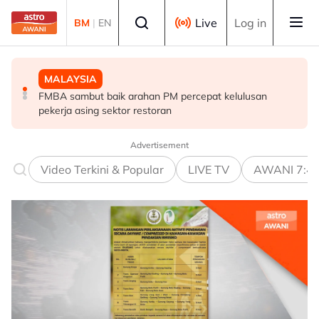
Skip to main content
Select language
Live
Log in
BM
|
EN
MALAYSIA
POLITIK
MALAYSIA
FMBA sambut baik arahan PM percepat kelulusan
'Siapa akan pergi, siapa diperintah pergi? Tunggu dan
Operasi tren Kulai–Kempas Baru terjejas, kerja
pekerja asing sektor restoran
lihat'- Zahid
pemulihan masih dijalankan
Advertisement
Video Terkini & Popular
LIVE TV
AWANI 7:4