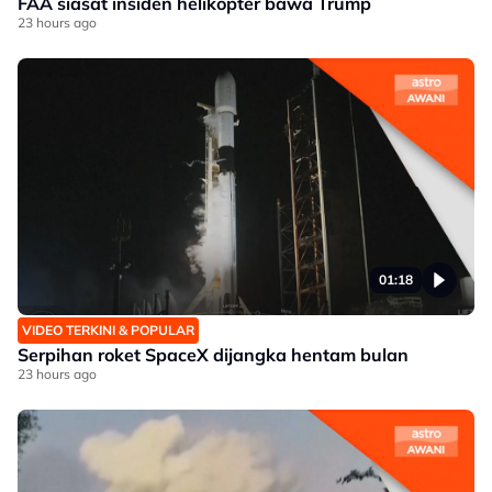
FAA siasat insiden helikopter bawa Trump
23 hours ago
01:18
VIDEO TERKINI & POPULAR
Serpihan roket SpaceX dijangka hentam bulan
23 hours ago