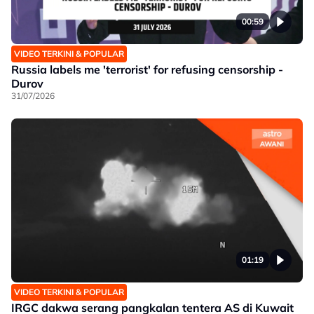
00:59
VIDEO TERKINI & POPULAR
Russia labels me 'terrorist' for refusing censorship -
Durov
31/07/2026
01:19
VIDEO TERKINI & POPULAR
IRGC dakwa serang pangkalan tentera AS di Kuwait