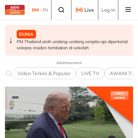
Skip to main content
Select language
Live
Log in
BM
|
EN
MALAYSIA
MALAYSIA
DUNIA
Berita tempatan pilihan sepanjang hari ini
Pengacara, ahli perniagaan ditahan bantu siasatan
PM Thailand arah undang-undang senjata api diperketat
audio siar sentuh isu sensitiviti agama
selepas insiden tembakan di sekolah
Advertisement
Video Terkini & Popular
LIVE TV
AWANI 7:4