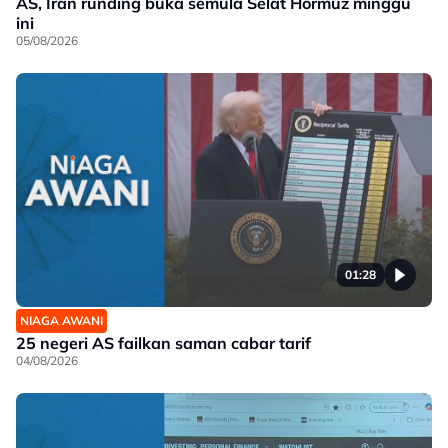
AS, Iran runding buka semula Selat Hormuz minggu
ini
05/08/2026
01:28
NIAGA AWANI
25 negeri AS failkan saman cabar tarif
04/08/2026