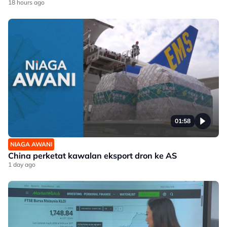
18 hours ago
01:58
NIAGA AWANI
China perketat kawalan eksport dron ke AS
1 day ago