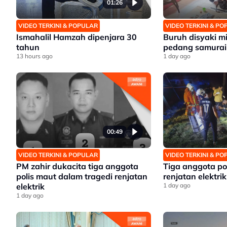
01:26
VIDEO TERKINI & POPULAR
VIDEO TERKINI & P
Ismahalil Hamzah dipenjara 30
Buruh disyaki mil
tahun
pedang samurai
13 hours ago
1 day ago
00:49
VIDEO TERKINI & POPULAR
VIDEO TERKINI & P
PM zahir dukacita tiga anggota
Tiga anggota po
polis maut dalam tragedi renjatan
renjatan elektrik
elektrik
1 day ago
1 day ago