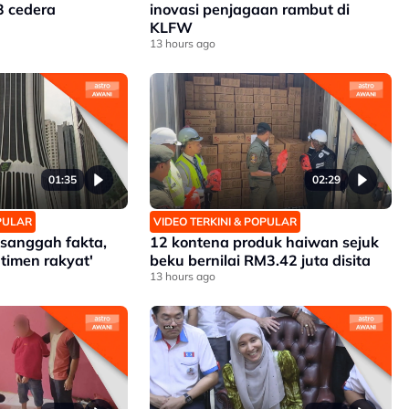
3 cedera
inovasi penjagaan rambut di
KLFW
13 hours ago
01:35
02:29
OPULAR
VIDEO TERKINI & POPULAR
h sanggah fakta,
12 kontena produk haiwan sejuk
timen rakyat'
beku bernilai RM3.42 juta disita
13 hours ago