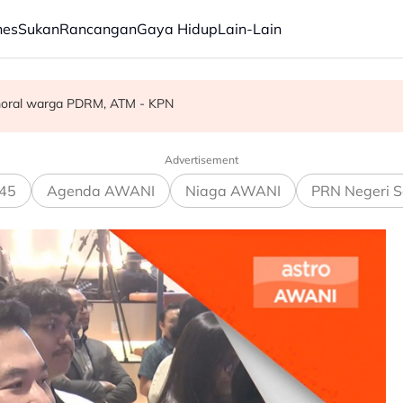
nes
Sukan
Rancangan
Gaya Hidup
Lain-Lain
angsa diselamatkan - Polis
moral warga PDRM, ATM - KPN
tuk bakat Malaysia di luar negara
Advertisement
45
Agenda AWANI
Niaga AWANI
PRN Negeri S