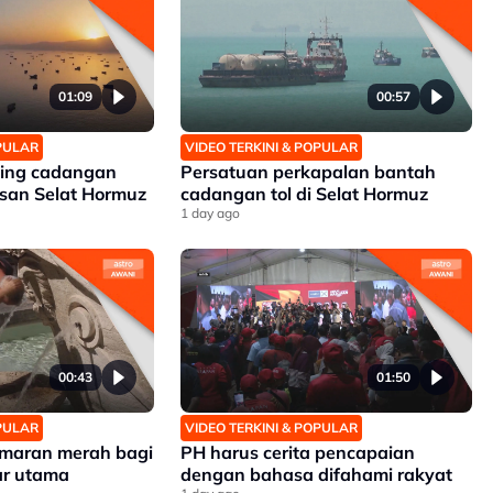
01:09
00:57
OPULAR
VIDEO TERKINI & POPULAR
ding cadangan
Persatuan perkapalan bantah
san Selat Hormuz
cadangan tol di Selat Hormuz
1 day ago
00:43
01:50
OPULAR
VIDEO TERKINI & POPULAR
 amaran merah bagi
PH harus cerita pencapaian
r utama
dengan bahasa difahami rakyat