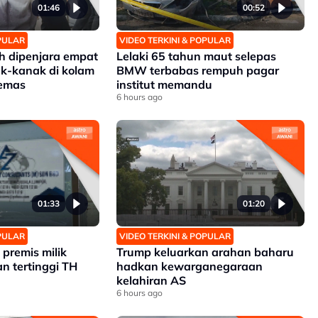
01:46
00:52
OPULAR
VIDEO TERKINI & POPULAR
 dipenjara empat
Lelaki 65 tahun maut selepas
k-kanak di kolam
BMW terbabas rempuh pagar
lemas
institut memandu
6 hours ago
01:33
01:20
OPULAR
VIDEO TERKINI & POPULAR
premis milik
Trump keluarkan arahan baharu
n tertinggi TH
hadkan kewarganegaraan
kelahiran AS
6 hours ago