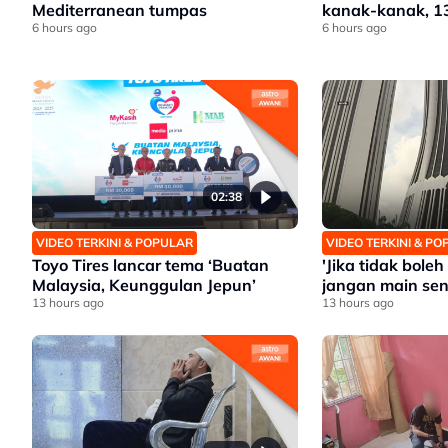
Mediterranean tumpas
kanak-kanak, 1
6 hours ago
6 hours ago
02:38
VIDEO TERKINI & POPULAR
VIDEO TERKINI & P
Toyo Tires lancar tema ‘Buatan
'Jika tidak bole
Malaysia, Keunggulan Jepun’
jangan main sen
13 hours ago
13 hours ago