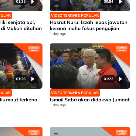
01:35
00:54
OPULAR
VIDEO TERKINI & POPULAR
iki senjata api,
Hasrat Nurul Izzah lepas jawatan
 di Mukah ditahan
kerana mahu fokus pengajian
1 day ago
01:26
01:23
OPULAR
VIDEO TERKINI & POPULAR
lis maut terkena
Ismail Sabri akan didakwa Jumaat
1 day ago