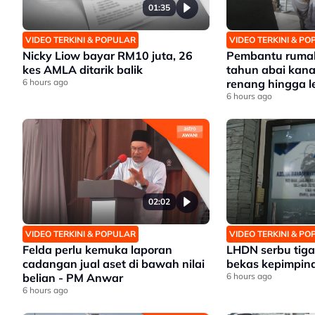
01:35
VIDEO TERKINI & POPULAR
VIDEO TERKINI & P
Nicky Liow bayar RM10 juta, 26
Pembantu rumah
kes AMLA ditarik balik
tahun abai kana
6 hours ago
renang hingga 
6 hours ago
02:02
VIDEO TERKINI & POPULAR
VIDEO TERKINI & P
Felda perlu kemuka laporan
LHDN serbu tiga 
cadangan jual aset di bawah nilai
bekas kepimpina
belian - PM Anwar
6 hours ago
6 hours ago