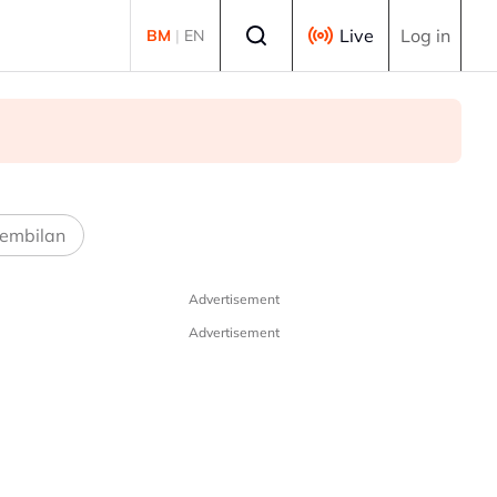
Select language
Live
Log in
BM
|
EN
embilan
Advertisement
Advertisement