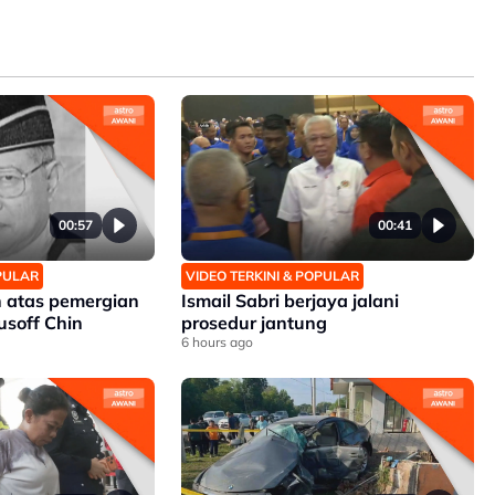
00:57
00:41
OPULAR
VIDEO TERKINI & POPULAR
 atas pemergian
Ismail Sabri berjaya jalani
soff Chin
prosedur jantung
6 hours ago