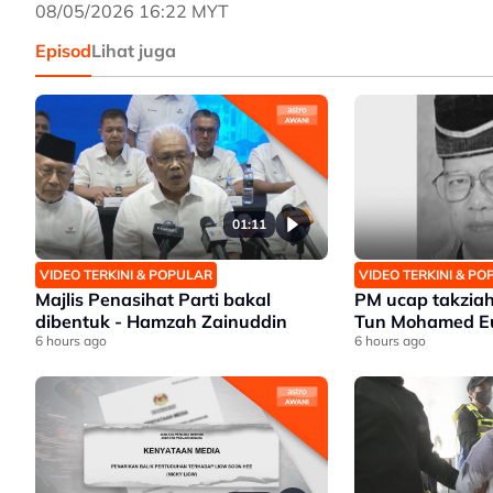
08/05/2026 16:22 MYT
Episod
Lihat juga
01:11
VIDEO TERKINI & POPULAR
VIDEO TERKINI & P
Majlis Penasihat Parti bakal
PM ucap takziah
dibentuk - Hamzah Zainuddin
Tun Mohamed Eu
6 hours ago
6 hours ago