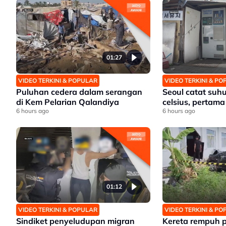
01:27
VIDEO TERKINI & POPULAR
VIDEO TERKINI & P
Puluhan cedera dalam serangan
Seoul catat suhu
di Kem Pelarian Qalandiya
celsius, pertama
6 hours ago
6 hours ago
01:12
VIDEO TERKINI & POPULAR
VIDEO TERKINI & P
Sindiket penyeludupan migran
Kereta rempuh 