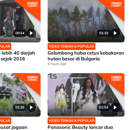
00:54
01:16
OPULAR
VIDEO TERKINI & POPULAR
 lebih 40 darjah
Gelombang haba cetus kebakaran
 sejak 2018
hutan besar di Bulgaria
6 hours ago
01:26
02:54
OPULAR
VIDEO TERKINI & POPULAR
pusat jagaan
Panasonic Beauty lancar dua