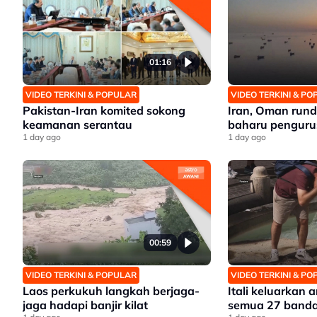
01:16
VIDEO TERKINI & POPULAR
VIDEO TERKINI & P
Pakistan-Iran komited sokong
Iran, Oman run
keamanan serantau
baharu penguru
1 day ago
1 day ago
00:59
VIDEO TERKINI & POPULAR
VIDEO TERKINI & P
Laos perkukuh langkah berjaga-
Itali keluarkan
jaga hadapi banjir kilat
semua 27 banda