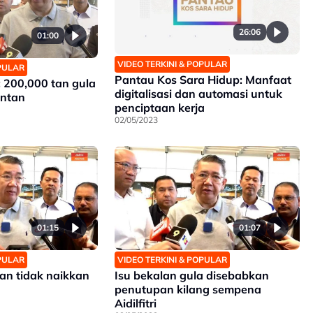
26:06
01:00
VIDEO TERKINI & POPULAR
OPULAR
Pantau Kos Sara Hidup: Manfaat
 200,000 tan gula
digitalisasi dan automasi untuk
antan
penciptaan kerja
02/05/2023
01:15
01:07
OPULAR
VIDEO TERKINI & POPULAR
an tidak naikkan
Isu bekalan gula disebabkan
penutupan kilang sempena
Aidilfitri