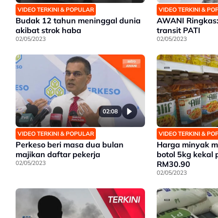
VIDEO TERKINI & POPULAR
VIDEO TERKINI & P
Budak 12 tahun meninggal dunia
AWANI Ringkas: 
akibat strok haba
transit PATI
02/05/2023
02/05/2023
02:08
VIDEO TERKINI & POPULAR
VIDEO TERKINI & P
Perkeso beri masa dua bulan
Harga minyak 
majikan daftar pekerja
botol 5kg kekal
02/05/2023
RM30.90
02/05/2023