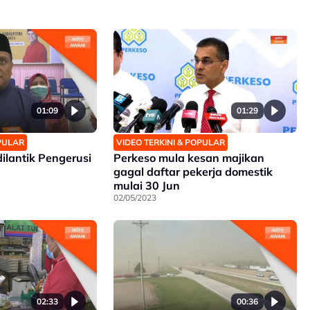
01:09
01:29
OPULAR
VIDEO TERKINI & POPULAR
ilantik Pengerusi
Perkeso mula kesan majikan
gagal daftar pekerja domestik
mulai 30 Jun
02/05/2023
02:33
00:36