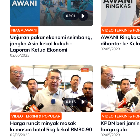
02:01
NIAGA AWANI
VIDEO TERKINI & P
Unjuran pakar ekonomi seimbang,
AWANI Ringkas:
jangka Asia kekal kukuh -
dihantar ke Kel
Laporan Ketua Ekonomi
02/05/2023
02/05/2023
01:15
VIDEO TERKINI & POPULAR
VIDEO TERKINI & P
Harga runcit minyak masak
KPDN beri jamin
kemasan botol 5kg kekal RM30.90
harga gula
02/05/2023
02/05/2023