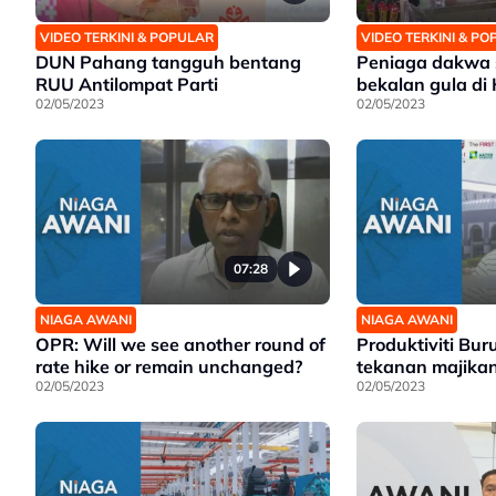
VIDEO TERKINI & POPULAR
VIDEO TERKINI & P
DUN Pahang tangguh bentang
Peniaga dakwa 
RUU Antilompat Parti
bekalan gula di
02/05/2023
02/05/2023
07:28
NIAGA AWANI
NIAGA AWANI
OPR: Will we see another round of
Produktiviti Bur
rate hike or remain unchanged?
tekanan majika
02/05/2023
02/05/2023