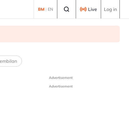
Select language
Live
Log in
BM
|
EN
embilan
Advertisement
Advertisement