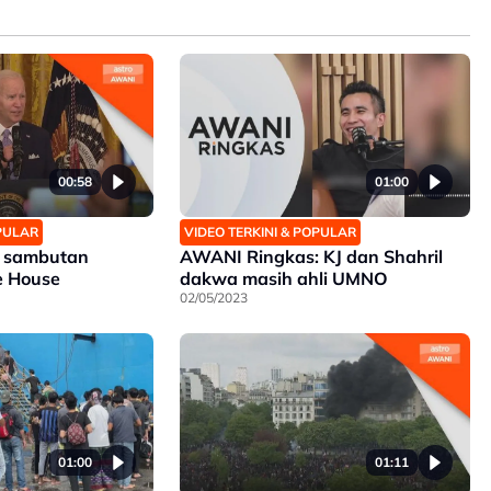
00:58
01:00
OPULAR
VIDEO TERKINI & POPULAR
n sambutan
AWANI Ringkas: KJ dan Shahril
te House
dakwa masih ahli UMNO
02/05/2023
01:00
01:11