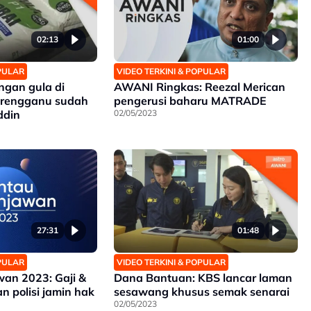
02:13
01:00
OPULAR
VIDEO TERKINI & POPULAR
ngan gula di
AWANI Ringkas: Reezal Merican
erengganu sudah
pengerusi baharu MATRADE
ddin
02/05/2023
27:31
01:48
OPULAR
VIDEO TERKINI & POPULAR
an 2023: Gaji &
Dana Bantuan: KBS lancar laman
n polisi jamin hak
sesawang khusus semak senarai
02/05/2023