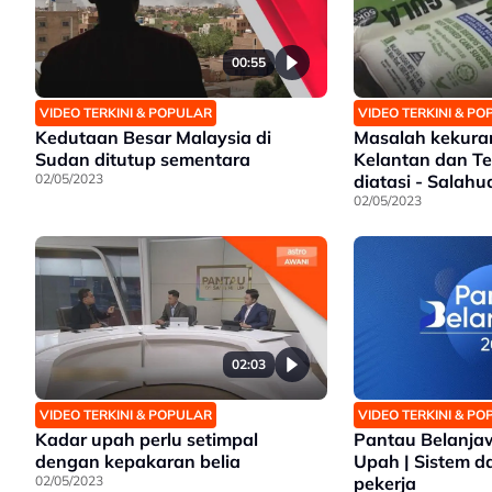
00:55
VIDEO TERKINI & POPULAR
VIDEO TERKINI & P
Kedutaan Besar Malaysia di
Masalah kekura
Sudan ditutup sementara
Kelantan dan T
02/05/2023
diatasi - Salahu
02/05/2023
02:03
VIDEO TERKINI & POPULAR
VIDEO TERKINI & P
Kadar upah perlu setimpal
Pantau Belanjaw
dengan kepakaran belia
Upah | Sistem da
02/05/2023
pekerja