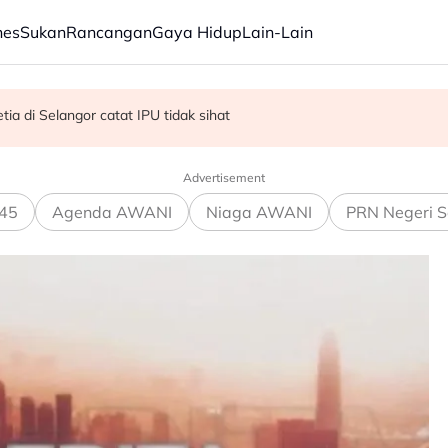
nes
Sukan
Rancangan
Gaya Hidup
Lain-Lain
R, KDM hadapi PRU16 - Shafie
ia di Selangor catat IPU tidak sihat
kok tumbang - MBPP
Advertisement
45
Agenda AWANI
Niaga AWANI
PRN Negeri S