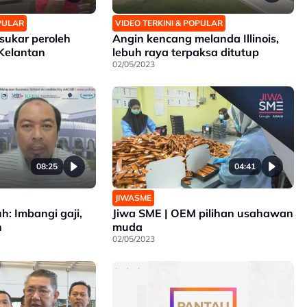
OPULAR
VIDEO TERKINI & POPULAR
sukar peroleh
Angin kencang melanda Illinois,
 Kelantan
lebuh raya terpaksa ditutup
02/05/2023
08:25
04:41
JIWASME
uh: Imbangi gaji,
Jiwa SME | OEM pilihan usahawan
n
muda
02/05/2023