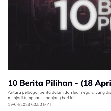
10 Berita Pilihan - (18 Apr
Antara pelbagai berita dalam dan luar negara yang dis
menjadi tumpuan sepanjang hari ini.
19/04/2023 00:50 MYT