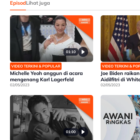
Episod
Lihat juga
01:10
VIDEO TERKINI & POPULAR
VIDEO TERKINI & P
Michelle Yeoh anggun di acara
Joe Biden raika
mengenang Karl Lagerfeld
Aidilfitri di Whi
02/05/2023
02/05/2023
01:00