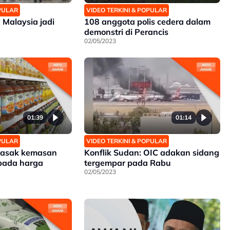
OPULAR
VIDEO TERKINI & POPULAR
Malaysia jadi
108 anggota polis cedera dalam
demonstri di Perancis
02/05/2023
01:39
01:14
OPULAR
VIDEO TERKINI & POPULAR
masak kemasan
Konflik Sudan: OIC adakan sidang
 pada harga
tergempar pada Rabu
02/05/2023