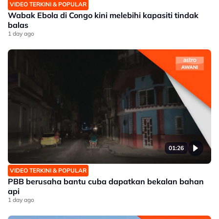
VIDEO TERKINI & POPULAR
Wabak Ebola di Congo kini melebihi kapasiti tindak
balas
1 day ago
01:26
VIDEO TERKINI & POPULAR
PBB berusaha bantu cuba dapatkan bekalan bahan
api
1 day ago