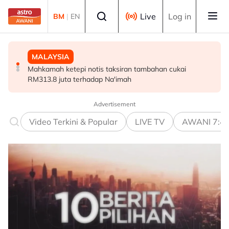
Skip to main content
Select language
Live
Log in
BM
|
EN
MALAYSIA
MALAYSIA
MALAYSIA
Mahkamah ketepi notis taksiran tambahan cukai
Malaysia mula siasatan anti-lambakan keluli dari China,
Wanita didenda RM75,000 mengaku salah beri rasuah
RM313.8 juta terhadap Na'imah
Taiwan, Vietnam -- MITI
kepada pegawai jas
Advertisement
Video Terkini & Popular
LIVE TV
AWANI 7:4