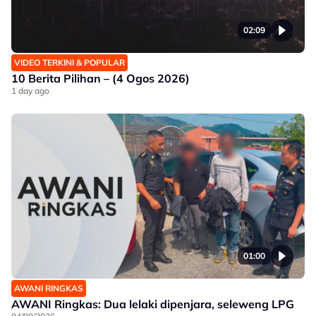
02:09
VIDEO TERKINI & POPULAR
10 Berita Pilihan – (4 Ogos 2026)
1 day ago
01:00
AWANI RINGKAS
AWANI Ringkas: Dua lelaki dipenjara, seleweng LPG