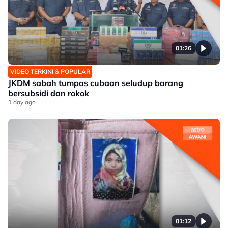
01:26
VIDEO TERKINI & POPULAR
JKDM sabah tumpas cubaan seludup barang
bersubsidi dan rokok
1 day ago
01:12