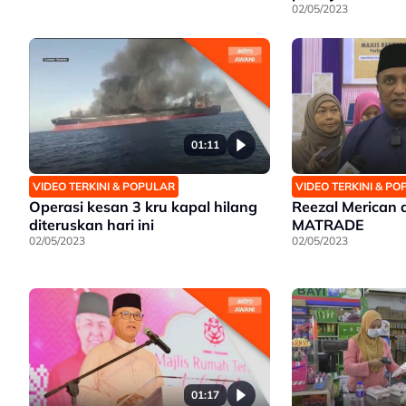
02/05/2023
01:11
VIDEO TERKINI & POPULAR
VIDEO TERKINI & P
Operasi kesan 3 kru kapal hilang
Reezal Merican d
diteruskan hari ini
MATRADE
02/05/2023
02/05/2023
01:17