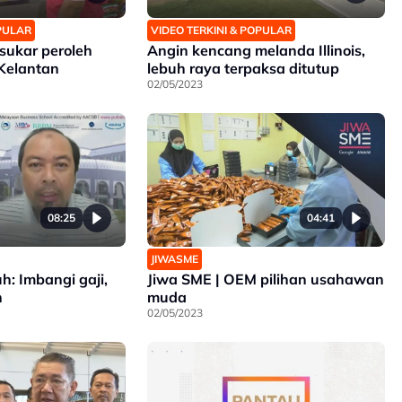
OPULAR
VIDEO TERKINI & POPULAR
sukar peroleh
Angin kencang melanda Illinois,
 Kelantan
lebuh raya terpaksa ditutup
02/05/2023
08:25
04:41
JIWASME
uh: Imbangi gaji,
Jiwa SME | OEM pilihan usahawan
n
muda
02/05/2023