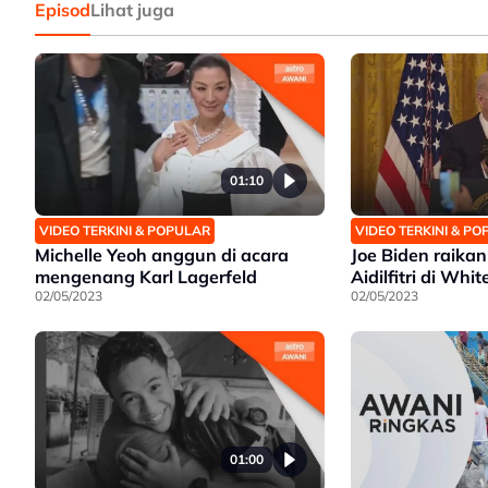
Episod
Lihat juga
01:10
VIDEO TERKINI & POPULAR
VIDEO TERKINI & P
Michelle Yeoh anggun di acara
Joe Biden raika
mengenang Karl Lagerfeld
Aidilfitri di Whi
02/05/2023
02/05/2023
01:00