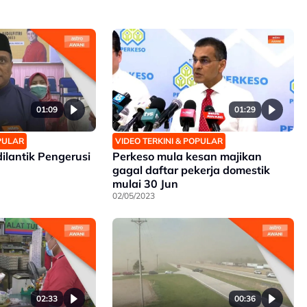
01:09
01:29
OPULAR
VIDEO TERKINI & POPULAR
ilantik Pengerusi
Perkeso mula kesan majikan
gagal daftar pekerja domestik
mulai 30 Jun
02/05/2023
02:33
00:36