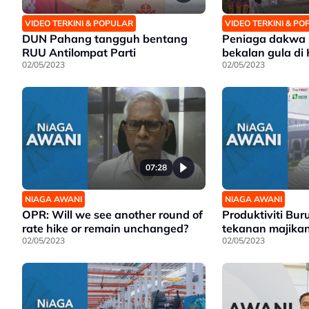
VIDEO TERKINI & POPULAR
VIDEO TERKINI & P
DUN Pahang tangguh bentang
Peniaga dakwa 
RUU Antilompat Parti
bekalan gula di
02/05/2023
02/05/2023
07:28
NIAGA AWANI
NIAGA AWANI
OPR: Will we see another round of
Produktiviti Bur
rate hike or remain unchanged?
tekanan majika
02/05/2023
02/05/2023