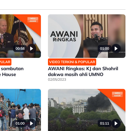
00:58
01:00
OPULAR
VIDEO TERKINI & POPULAR
n sambutan
AWANI Ringkas: KJ dan Shahril
te House
dakwa masih ahli UMNO
02/05/2023
01:00
01:11