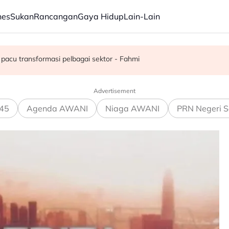
nes
Sukan
Rancangan
Gaya Hidup
Lain-Lain
juta semusim
pacu transformasi pelbagai sektor - Fahmi
Advertisement
45
Agenda AWANI
Niaga AWANI
PRN Negeri S