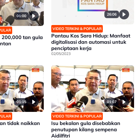
26:06
01:00
VIDEO TERKINI & POPULAR
OPULAR
Pantau Kos Sara Hidup: Manfaat
 200,000 tan gula
digitalisasi dan automasi untuk
antan
penciptaan kerja
02/05/2023
01:15
01:07
OPULAR
VIDEO TERKINI & POPULAR
an tidak naikkan
Isu bekalan gula disebabkan
penutupan kilang sempena
Aidilfitri