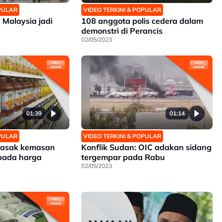
OPULAR
VIDEO TERKINI & POPULAR
Malaysia jadi
108 anggota polis cedera dalam
demonstri di Perancis
02/05/2023
01:39
01:14
OPULAR
VIDEO TERKINI & POPULAR
masak kemasan
Konflik Sudan: OIC adakan sidang
 pada harga
tergempar pada Rabu
02/05/2023