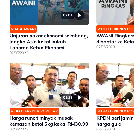
02:01
NIAGA AWANI
VIDEO TERKINI & P
Unjuran pakar ekonomi seimbang,
AWANI Ringkas:
jangka Asia kekal kukuh -
dihantar ke Kel
Laporan Ketua Ekonomi
02/05/2023
02/05/2023
01:15
VIDEO TERKINI & POPULAR
VIDEO TERKINI & P
Harga runcit minyak masak
KPDN beri jamin
kemasan botol 5kg kekal RM30.90
harga gula
02/05/2023
02/05/2023