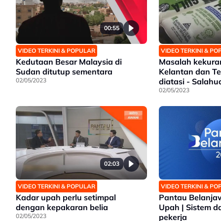
00:55
VIDEO TERKINI & POPULAR
VIDEO TERKINI & P
Kedutaan Besar Malaysia di
Masalah kekura
Sudan ditutup sementara
Kelantan dan T
02/05/2023
diatasi - Salahu
02/05/2023
02:03
VIDEO TERKINI & POPULAR
VIDEO TERKINI & P
Kadar upah perlu setimpal
Pantau Belanjaw
dengan kepakaran belia
Upah | Sistem da
02/05/2023
pekerja