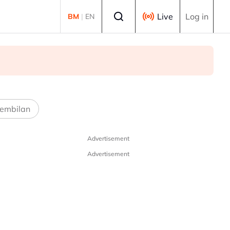
Select language
Live
Log in
BM
|
EN
embilan
Advertisement
Advertisement