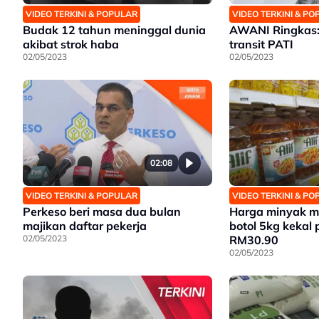
VIDEO TERKINI & POPULAR
VIDEO TERKINI & P
Budak 12 tahun meninggal dunia
AWANI Ringkas: 
akibat strok haba
transit PATI
02/05/2023
02/05/2023
02:08
VIDEO TERKINI & POPULAR
VIDEO TERKINI & P
Perkeso beri masa dua bulan
Harga minyak 
majikan daftar pekerja
botol 5kg kekal
02/05/2023
RM30.90
02/05/2023