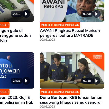
02:13
01:00
OPULAR
VIDEO TERKINI & POPULAR
ngan gula di
AWANI Ringkas: Reezal Merican
erengganu sudah
pengerusi baharu MATRADE
ddin
02/05/2023
27:31
01:48
OPULAR
VIDEO TERKINI & POPULAR
an 2023: Gaji &
Dana Bantuan: KBS lancar laman
n polisi jamin hak
sesawang khusus semak senarai
02/05/2023