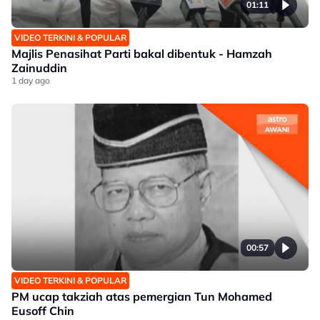
01:11
VIDEO TERKINI & POPULAR
Majlis Penasihat Parti bakal dibentuk - Hamzah
Zainuddin
1 day ago
00:57
VIDEO TERKINI & POPULAR
PM ucap takziah atas pemergian Tun Mohamed
Eusoff Chin