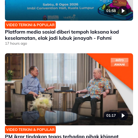
01:58
VIDEO TERKINI & POPULAR
Platform media sosial diberi tempoh laksana kod
keselamatan, elak jadi lubuk jenayah - Fahmi
17 hours ago
01:17
VIDEO TERKINI & POPULAR
PM ikrar tindakan tegas terhadap pihak khianat