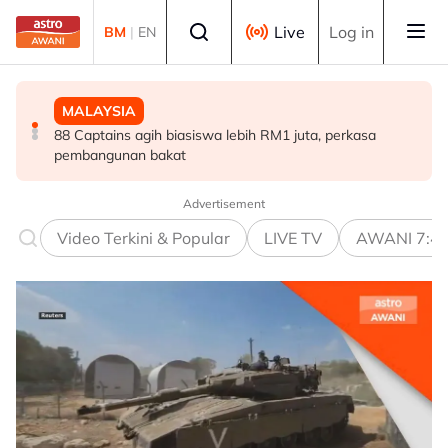
Skip to main content
Select language
Live
Log in
BM
|
EN
MALAYSIA
MALAYSIA
MALAYSIA
88 Captains agih biasiswa lebih RM1 juta, perkasa
Tiga tahun berturut-turut, Astro AWANI ungguli
Perkahwinan tidak daftar jejas hak anak, kebajikan
pembangunan bakat
Program Media Pelancongan Terbaik
keluarga - Zulkifli
Advertisement
Video Terkini & Popular
LIVE TV
AWANI 7:4