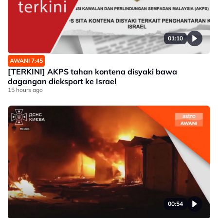
01:10
AWANI 7:45
[TERKINI] AKPS tahan kontena disyaki bawa
dagangan dieksport ke Israel
15 hours ago
00:54