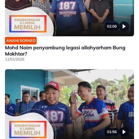
02:06
AWANI BORNEO
Mohd Naim penyambung legasi allahyarham Bung
Mokhtar?
11/01/2026
01:56