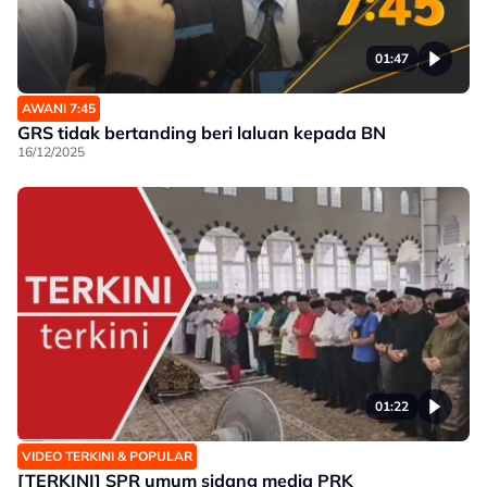
01:47
AWANI 7:45
GRS tidak bertanding beri laluan kepada BN
16/12/2025
01:22
VIDEO TERKINI & POPULAR
[TERKINI] SPR umum sidang media PRK