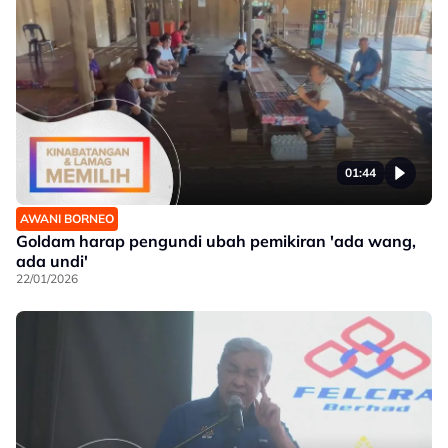
01:44
AWANI BORNEO
Goldam harap pengundi ubah pemikiran 'ada wang,
ada undi'
22/01/2026