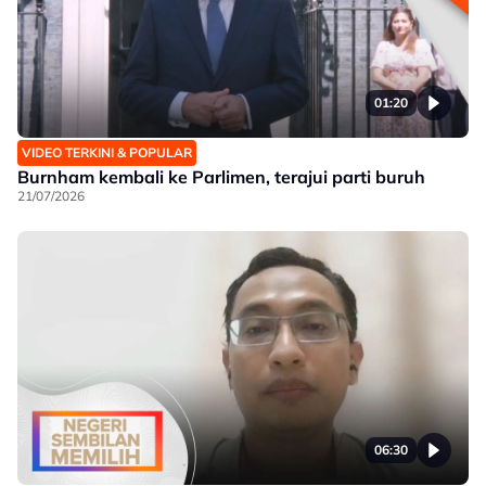
01:20
VIDEO TERKINI & POPULAR
Burnham kembali ke Parlimen, terajui parti buruh
21/07/2026
06:30