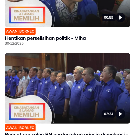
00:59
AWANI BORNEO
Hentikan perselisihan politik - Miha
30/12/2025
02:34
AWANI BORNEO
Penentuan calon BN berdasarkan prinsip demokrasi -