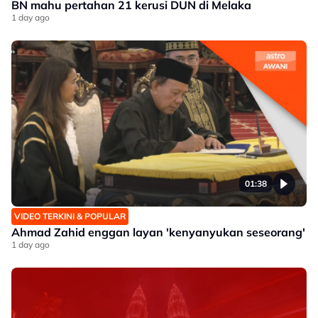
BN mahu pertahan 21 kerusi DUN di Melaka
1 day ago
01:38
VIDEO TERKINI & POPULAR
Ahmad Zahid enggan layan 'kenyanyukan seseorang'
1 day ago