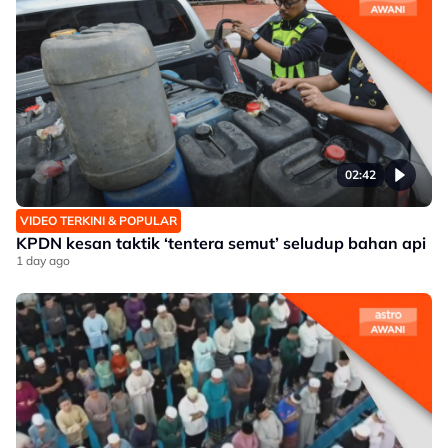
02:42
VIDEO TERKINI & POPULAR
KPDN kesan taktik ‘tentera semut’ seludup bahan api
1 day ago