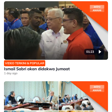
01:23
VIDEO TERKINI & POPULAR
Ismail Sabri akan didakwa Jumaat
1 day ago