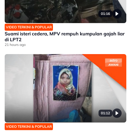
01:16
VIDEO TERKINI & POPULAR
Suami isteri cedera, MPV rempuh kumpulan gajah liar
di LPT2
21 hours ago
01:12
VIDEO TERKINI & POPULAR