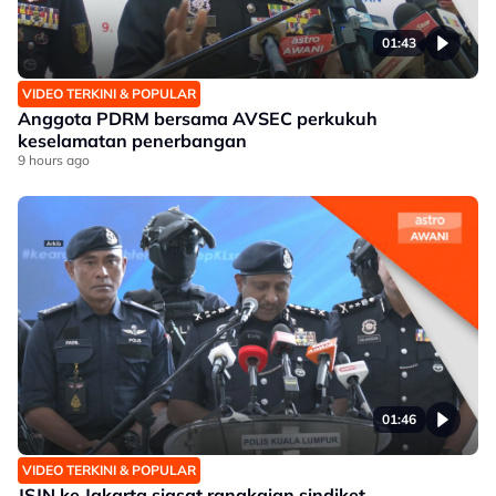
01:43
VIDEO TERKINI & POPULAR
Anggota PDRM bersama AVSEC perkukuh
keselamatan penerbangan
9 hours ago
01:46
VIDEO TERKINI & POPULAR
JSJN ke Jakarta siasat rangkaian sindiket