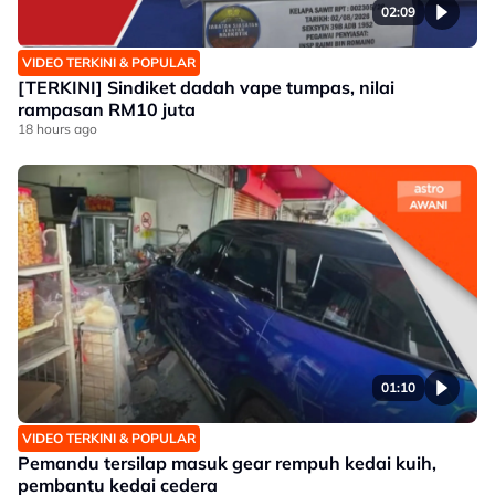
02:09
VIDEO TERKINI & POPULAR
[TERKINI] Sindiket dadah vape tumpas, nilai
rampasan RM10 juta
18 hours ago
01:10
VIDEO TERKINI & POPULAR
Pemandu tersilap masuk gear rempuh kedai kuih,
pembantu kedai cedera