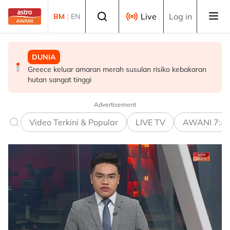
Skip to main content
Select language
Live
Log in
BM
|
EN
DUNIA
SUKAN
DUNIA
Greece keluar amaran merah susulan risiko kebakaran
Al Ahli lantik Marino Pusic sebagai ketua jurulatih
Kemarau El Nino lonjak hasil garam di Indonesia, petani
hutan sangat tinggi
baharu
tanaman berdepan cabaran
Advertisement
Video Terkini & Popular
LIVE TV
AWANI 7:4