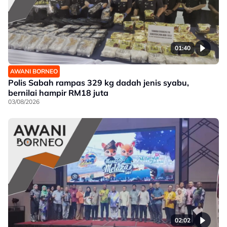
01:40
AWANI BORNEO
Polis Sabah rampas 329 kg dadah jenis syabu,
bernilai hampir RM18 juta
03/08/2026
02:02