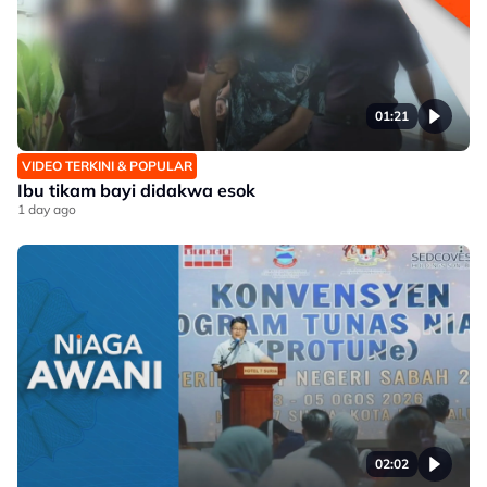
01:21
VIDEO TERKINI & POPULAR
Ibu tikam bayi didakwa esok
1 day ago
02:02