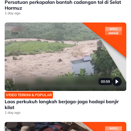
Persatuan perkapalan bantah cadangan tol di Selat
Hormuz
1 day ago
00:59
VIDEO TERKINI & POPULAR
Laos perkukuh langkah berjaga-jaga hadapi banjir
kilat
1 day ago