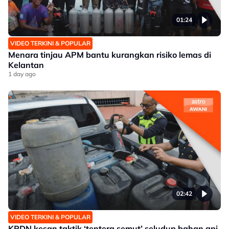
01:24
VIDEO TERKINI & POPULAR
Menara tinjau APM bantu kurangkan risiko lemas di
Kelantan
1 day ago
02:42
VIDEO TERKINI & POPULAR
KPDN kesan taktik ‘tentera semut’ seludup bahan api