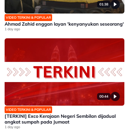
01:38
VIDEO TERKINI & POPULAR
Ahmad Zahid enggan layan 'kenyanyukan seseorang'
1 day ago
00:44
VIDEO TERKINI & POPULAR
[TERKINI] Exco Kerajaan Negeri Sembilan dijadual
angkat sumpah pada Jumaat
1 day ago