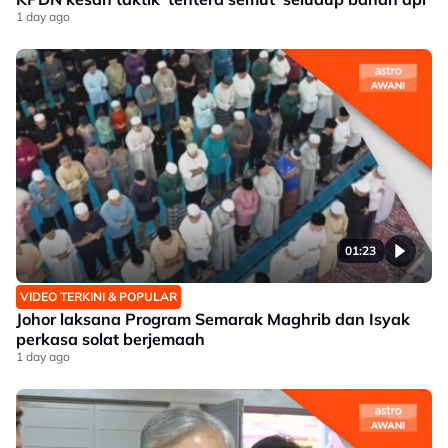
1 day ago
01:23
VIDEO TERKINI & POPULAR
Johor laksana Program Semarak Maghrib dan Isyak
perkasa solat berjemaah
1 day ago