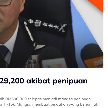
29,200 akibat penipuan
lebih RM500,000 selepas menjadi mangsa penipuan
lui TikTok. Mangsa membuat pindahan wang berjumlah