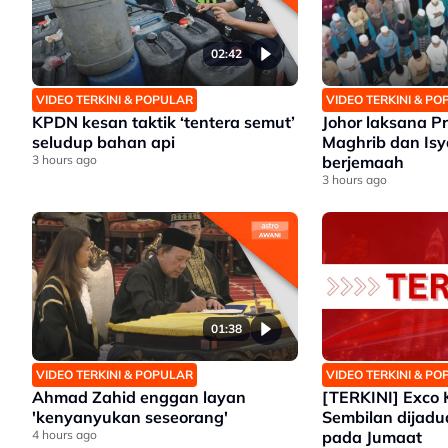
02:42
VIDEO TERKINI & POPULAR
VIDEO TERKINI & P
KPDN kesan taktik ‘tentera semut’
Johor laksana 
seludup bahan api
Maghrib dan Isy
3 hours ago
berjemaah
3 hours ago
01:38
VIDEO TERKINI & POPULAR
VIDEO TERKINI & P
Ahmad Zahid enggan layan
[TERKINI] Exco 
'kenyanyukan seseorang'
Sembilan dijad
4 hours ago
pada Jumaat