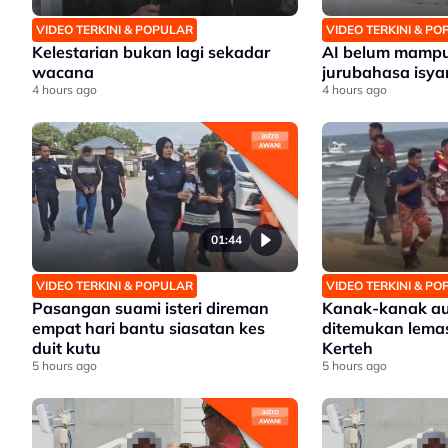
VIDEO TERKINI & POPULAR
VIDEO TERKINI & P
Kelestarian bukan lagi sekadar
AI belum mampu
wacana
jurubahasa isya
4 hours ago
4 hours ago
01:44
VIDEO TERKINI & POPULAR
VIDEO TERKINI & P
Pasangan suami isteri direman
Kanak-kanak au
empat hari bantu siasatan kes
ditemukan lemas
duit kutu
Kerteh
5 hours ago
5 hours ago