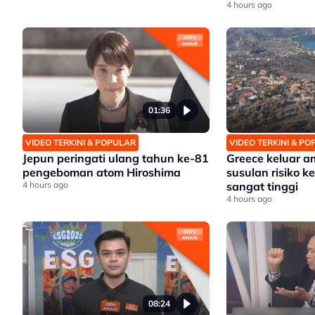
4 hours ago
01:36
VIDEO TERKINI & POPULAR
VIDEO TERKINI & P
Jepun peringati ulang tahun ke-81
Greece keluar 
pengeboman atom Hiroshima
susulan risiko 
4 hours ago
sangat tinggi
4 hours ago
08:24