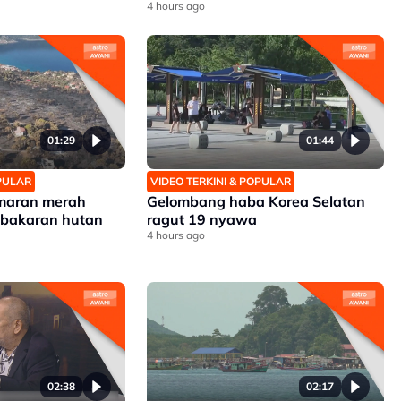
4 hours ago
01:29
01:44
OPULAR
VIDEO TERKINI & POPULAR
amaran merah
Gelombang haba Korea Selatan
kebakaran hutan
ragut 19 nyawa
4 hours ago
02:38
02:17