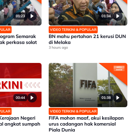
01:23
01:34
OPULAR
VIDEO TERKINI & POPULAR
Program Semarak
BN mahu pertahan 21 kerusi DUN
ak perkasa solat
di Melaka
3 hours ago
00:44
01:38
OPULAR
VIDEO TERKINI & POPULAR
Kerajaan Negeri
FIFA mohon maaf, akui kesilapan
ual angkat sumpah
urus cadangan hak komersial
Piala Dunia