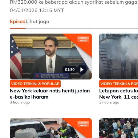
RM320,000 ke beberapa akaun syarikat sebelum gaga
04/01/2026 12:16 MYT
Episod
Lihat juga
01:50
VIDEO TERKINI & POPULAR
VIDEO TERKINI & P
New York keluar notis henti jualan
Letupan cetus k
e-basikal haram
New York, 11 ce
3 hours ago
3 hours ago