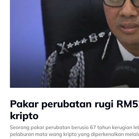
Pakar perubatan rugi RM5
kripto
Seorang pakar perubatan berusia 67 tahun kerugian 
pelaburan mata wang kripto yang diperkenalkan mela