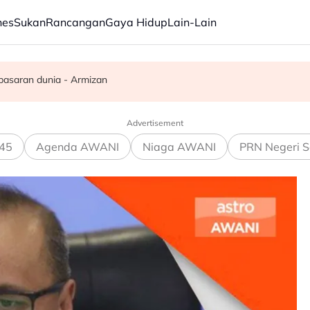
nes
Sukan
Rancangan
Gaya Hidup
Lain-Lain
bil cuti
da AJ Styles, Brock Lesnar
pasaran dunia - Armizan
Advertisement
45
Agenda AWANI
Niaga AWANI
PRN Negeri S