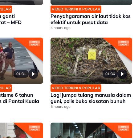
OPULAR
VIDEO TERKINI & POPULAR
 ganti
Penyahgaraman air laut tidak kos
rat – MFD
efektif untuk pusat data
4 hours ago
01:31
01:36
OPULAR
VIDEO TERKINI & POPULAR
tisme 6 tahun
Lagi jumpa tulang manusia dalam
 di Pantai Kuala
guni, polis buka siasatan bunuh
5 hours ago