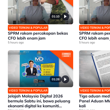
01:10
VIDEO TERKINI & POPULAR
VIDEO TERKINI & P
SPRM rakam percakapan bekas
SPRM rakam pe
CFO lebih enam jam
CFO lebih enam
5 hours ago
5 hours ago
01:28
VIDEO TERKINI & POPULAR
VIDEO TERKINI & P
Jelajah Malaysia Digital 2026
Tiga aduan medi
bermula Sabtu ini, bawa peluang
Panel Aduan M
ekonomi digital ke komuniti
kali