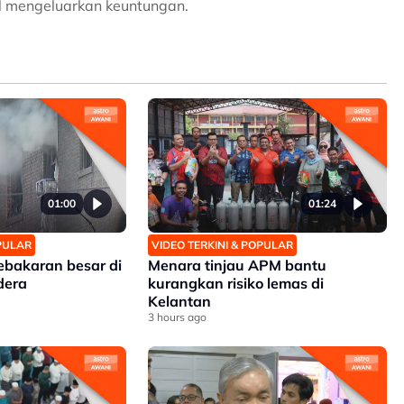
l mengeluarkan keuntungan.
01:00
01:24
OPULAR
VIDEO TERKINI & POPULAR
ebakaran besar di
Menara tinjau APM bantu
dera
kurangkan risiko lemas di
Kelantan
3 hours ago