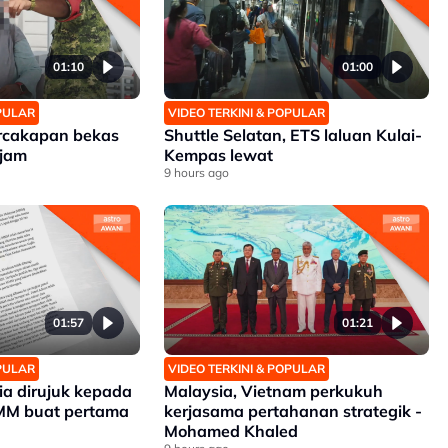
01:10
01:00
OPULAR
VIDEO TERKINI & POPULAR
rcakapan bekas
Shuttle Selatan, ETS laluan Kulai-
 jam
Kempas lewat
9 hours ago
01:57
01:21
OPULAR
VIDEO TERKINI & POPULAR
a dirujuk kepada
Malaysia, Vietnam perkukuh
MM buat pertama
kerjasama pertahanan strategik -
Mohamed Khaled