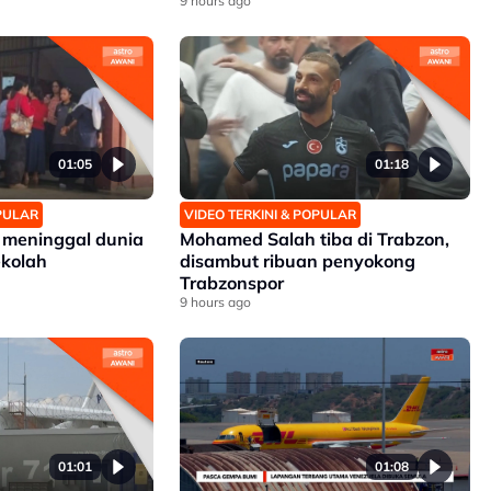
9 hours ago
01:05
01:18
OPULAR
VIDEO TERKINI & POPULAR
 meninggal dunia
Mohamed Salah tiba di Trabzon,
ekolah
disambut ribuan penyokong
Trabzonspor
9 hours ago
01:01
01:08