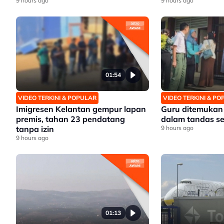
setempat
9 hours ago
9 hours ago
01:54
VIDEO TERKINI & POPULAR
VIDEO TERKINI & P
Imigresen Kelantan gempur lapan
Guru ditemukan
premis, tahan 23 pendatang
dalam tandas s
tanpa izin
9 hours ago
9 hours ago
01:13