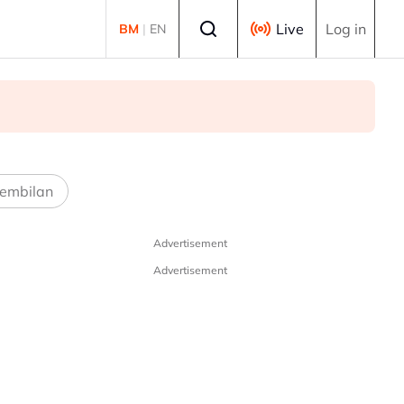
Select language
Live
Log in
BM
|
EN
embilan
Advertisement
Advertisement