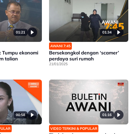
01:21
01:34
AWANI 7:45
n: Tumpu ekonomi
Bersekongkol dengan ‘scamer’
am talian
perdaya suri rumah
21/01/2025
00:58
01:16
OPULAR
VIDEO TERKINI & POPULAR