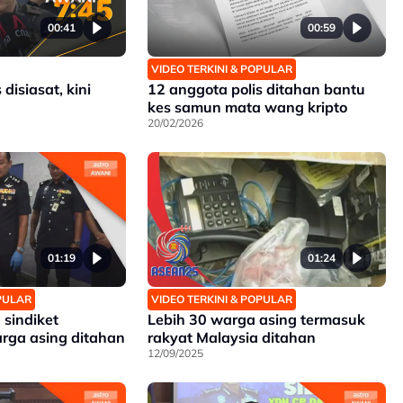
00:41
00:59
VIDEO TERKINI & POPULAR
disiasat, kini
12 anggota polis ditahan bantu
kes samun mata wang kripto
20/02/2026
01:19
01:24
OPULAR
VIDEO TERKINI & POPULAR
 sindiket
Lebih 30 warga asing termasuk
rga asing ditahan
rakyat Malaysia ditahan
12/09/2025