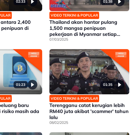
02:33
01:38
OPULAR
VIDEO TERKINI & POPULAR
 antara 2,400
Thailand akan hantar pulang
 penipuan di
1,500 mangsa penipuan
pekerjaan di Myanmar setiap
minggu
07/03/2025
01:23
01:35
OPULAR
VIDEO TERKINI & POPULAR
 peluang baru
Terengganu catat kerugian lebih
 risiko masih ada
RM40 juta akibat 'scammer' tahun
lalu
08/02/2025