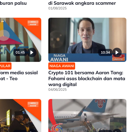
aburan palsu
di Sarawak angkara scammer
01/08/2025
01:45
10:34
OPULAR
NIAGA AWANI
form media sosial
Crypto 101 bersama Aaron Tang:
at - Teo
Fahami asas blockchain dan mata
wang digital
04/06/2025