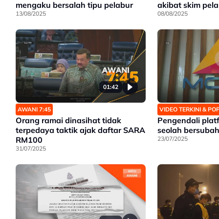
mengaku bersalah tipu pelabur
akibat skim pel
13/08/2025
08/08/2025
01:42
AWANI 7:45
VIDEO TERKINI & P
Orang ramai dinasihat tidak
Pengendali plat
terpedaya taktik ajak daftar SARA
seolah bersubah
RM100
23/07/2025
31/07/2025