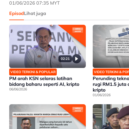
01/06/2026 07:35 MYT
Episod
Lihat juga
02:21
VIDEO TERKINI & POPULAR
VIDEO TERKINI & P
PM arah KSN selaras latihan
Perunding tekno
bidang baharu seperti AI, kripto
rugi RM1.5 juta d
06/06/2026
kripto
01/06/2026