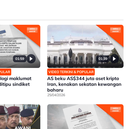
01:59
01:39
OPULAR
VIDEO TERKINI & POPULAR
logi maklumat
AS beku AS$344 juta aset kripto
itipu sindiket
Iran, kenakan sekatan kewangan
baharu
25/04/2026