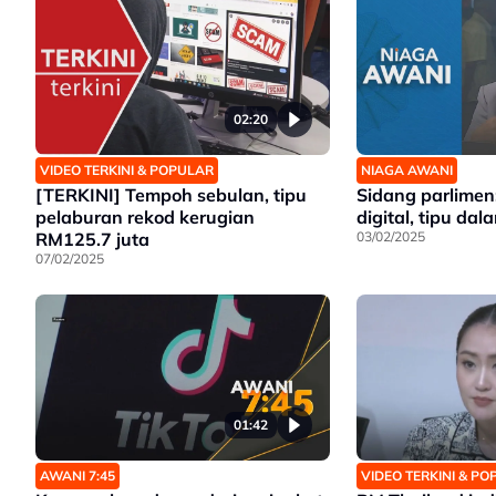
02:20
VIDEO TERKINI & POPULAR
NIAGA AWANI
[TERKINI] Tempoh sebulan, tipu
Sidang parlime
pelaburan rekod kerugian
digital, tipu dal
RM125.7 juta
03/02/2025
07/02/2025
01:42
AWANI 7:45
VIDEO TERKINI & P