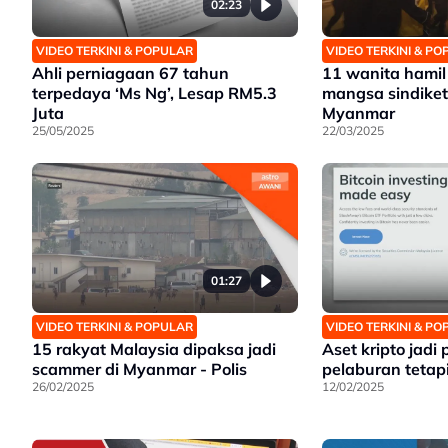
02:23
VIDEO TERKINI & POPULAR
VIDEO TERKINI & P
Ahli perniagaan 67 tahun
11 wanita hamil
terpedaya ‘Ms Ng’, Lesap RM5.3
mangsa sindiket
Juta
Myanmar
25/05/2025
22/03/2025
01:27
VIDEO TERKINI & POPULAR
VIDEO TERKINI & P
15 rakyat Malaysia dipaksa jadi
Aset kripto jadi
scammer di Myanmar - Polis
pelaburan tetapi
26/02/2025
12/02/2025