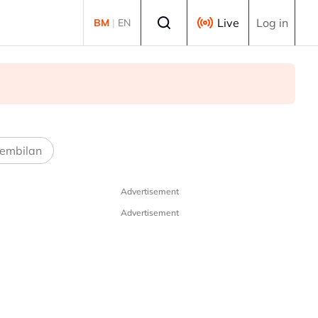
Select language
Live
Log in
BM
|
EN
embilan
Advertisement
Advertisement