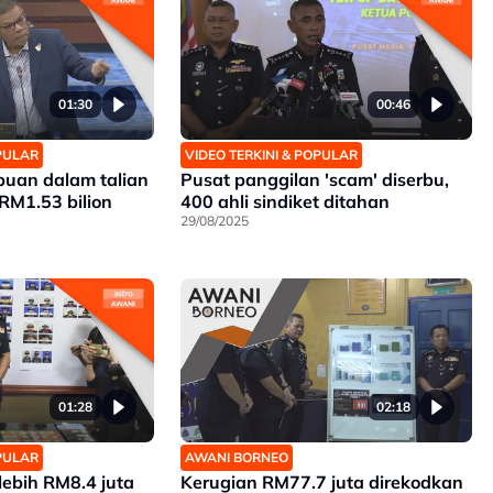
01:30
00:46
OPULAR
VIDEO TERKINI & POPULAR
puan dalam talian
Pusat panggilan 'scam' diserbu,
 RM1.53 bilion
400 ahli sindiket ditahan
29/08/2025
01:28
02:18
OPULAR
AWANI BORNEO
lebih RM8.4 juta
Kerugian RM77.7 juta direkodkan