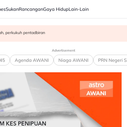
nes
Sukan
Rancangan
Gaya Hidup
Lain-Lain
rkembangan kanak-kanak di Thailand
 ketidaktentuan global - Amir Hamzah
h, perkukuh pentadbiran
Advertisement
45
Agenda AWANI
Niaga AWANI
PRN Negeri S