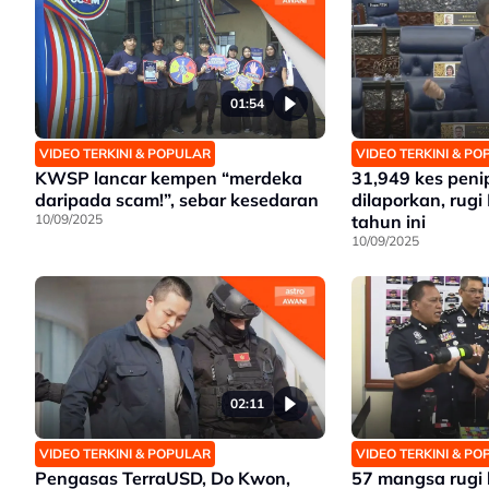
01:54
VIDEO TERKINI & POPULAR
VIDEO TERKINI & P
KWSP lancar kempen “merdeka
31,949 kes peni
daripada scam!”, sebar kesedaran
dilaporkan, rugi
10/09/2025
tahun ini
10/09/2025
02:11
VIDEO TERKINI & POPULAR
VIDEO TERKINI & P
Pengasas TerraUSD, Do Kwon,
57 mangsa rugi 