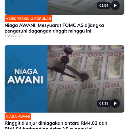
01:54
VIDEO TERKINI & POPULAR
Niaga AWANI: Mesyuarat FOMC AS dijangka
pengaruhi dagangan ringgit minggu ini
15/06/2026
01:13
NIAGA AWANI
Ringgit diunjur diniagakan antara RM4.02 dan
RM4.04 berbanding dolar AS minggu ini