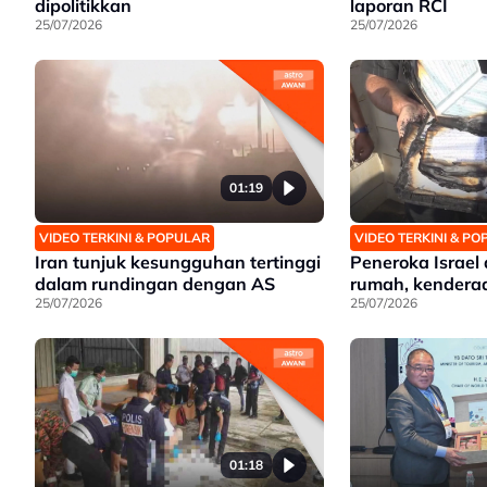
dipolitikkan
laporan RCI
25/07/2026
25/07/2026
01:19
VIDEO TERKINI & POPULAR
VIDEO TERKINI & P
Iran tunjuk kesungguhan tertinggi
Peneroka Israel
dalam rundingan dengan AS
rumah, kenderaa
25/07/2026
25/07/2026
01:18