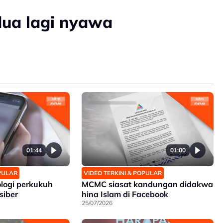
dua lagi nyawa
01:44
01:00
OPULAR
VIDEO TERKINI & POPULAR
ologi perkukuh
MCMC siasat kandungan didakwa
siber
hina Islam di Facebook
25/07/2026