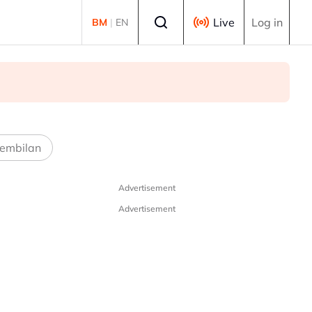
Select language
Live
Log in
BM
|
EN
embilan
Advertisement
Advertisement