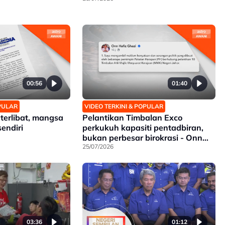
00:56
01:40
OPULAR
VIDEO TERKINI & POPULAR
 terlibat, mangsa
Pelantikan Timbalan Exco
sendiri
perkukuh kapasiti pentadbiran,
bukan perbesar birokrasi - Onn
Hafiz
25/07/2026
03:36
01:12