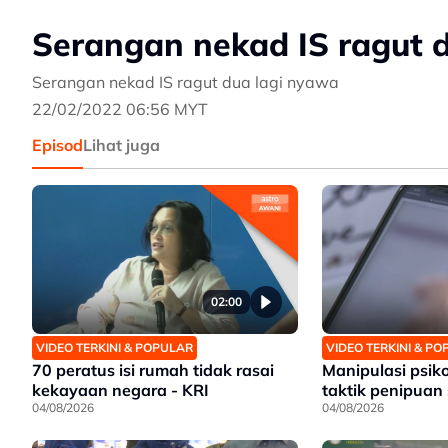
Serangan nekad IS ragut 
Serangan nekad IS ragut dua lagi nyawa
22/02/2022 06:56 MYT
Episod
Lihat juga
02:00
VIDEO TERKINI & POPULAR
VIDEO TERKINI & P
70 peratus isi rumah tidak rasai
Manipulasi psik
kekayaan negara - KRI
taktik penipuan 
04/08/2026
04/08/2026