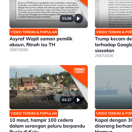
01:06
VIDEO TERKINI & POPULAR
VIDEO TERKINI & P
Asyraf Wajdi saman pemilik
Trump kecam de
akaun, fitnah isu TH
terhadap Google
25/07/2026
siasatan
25/07/2026
01:17
VIDEO TERKINI & POPULAR
VIDEO TERKINI & P
10 maut, hampir 100 cedera
Kapal dengan 3
dalam serangan peluru berpandu
diserang berham
Rusia di Kyiv
Hormuz