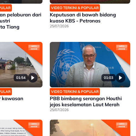
OPULAR
VIDEO TERKINI & POPULAR
an pelaburan dari
Keputusan di bawah bidang
ustri
kuasa KBS - Petronas
ta Tiong
25/07/2026
01:54
01:03
OPULAR
VIDEO TERKINI & POPULAR
ar kawasan
PBB bimbang serangan Houthi
jejas keselamatan Laut Merah
25/07/2026