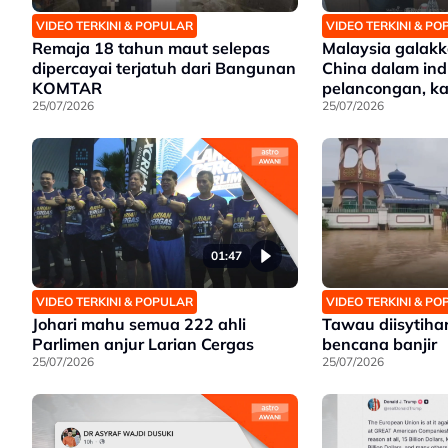
VIDEO TERKINI & POPULAR
VIDEO TERKINI & P
Remaja 18 tahun maut selepas
Malaysia galakk
dipercayai terjatuh dari Bangunan
China dalam ind
KOMTAR
pelancongan, ka
25/07/2026
25/07/2026
01:47
VIDEO TERKINI & POPULAR
VIDEO TERKINI & P
Johari mahu semua 222 ahli
Tawau diisytih
Parlimen anjur Larian Cergas
bencana banjir
25/07/2026
25/07/2026