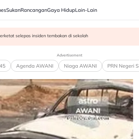
nes
Sukan
Rancangan
Gaya Hidup
Lain-Lain
erketat selepas insiden tembakan di sekolah
satan audio siar sentuh isu sensitiviti agama
Advertisement
45
Agenda AWANI
Niaga AWANI
PRN Negeri S