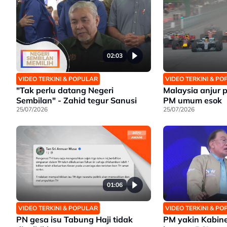
02:03
VIDEO TERKINI & POPULAR
VIDEO TERKINI & P
"Tak perlu datang Negeri
Malaysia anjur 
Sembilan" - Zahid tegur Sanusi
PM umum esok
25/07/2026
25/07/2026
01:06
VIDEO TERKINI & POPULAR
VIDEO TERKINI & P
PN gesa isu Tabung Haji tidak
PM yakin Kabine