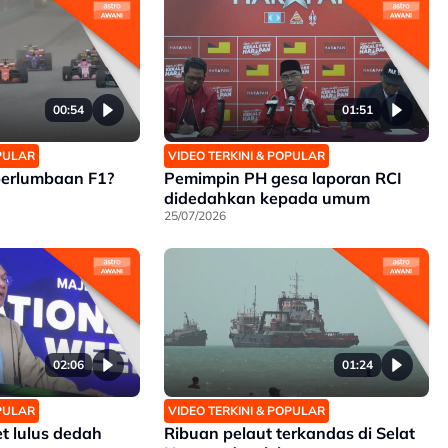
00:54
01:51
OPULAR
VIDEO TERKINI & POPULAR
perlumbaan F1?
Pemimpin PH gesa laporan RCI
didedahkan kepada umum
25/07/2026
02:06
01:24
OPULAR
VIDEO TERKINI & POPULAR
t lulus dedah
Ribuan pelaut terkandas di Selat