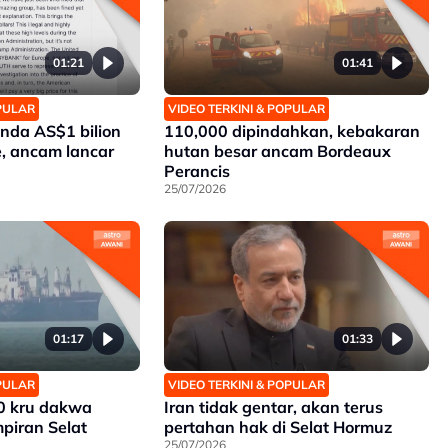
01:21
01:41
OPULAR
VIDEO TERKINI & POPULAR
nda AS$1 bilion
110,000 dipindahkan, kebakaran
, ancam lancar
hutan besar ancam Bordeaux
Perancis
25/07/2026
01:17
01:33
OPULAR
VIDEO TERKINI & POPULAR
0 kru dakwa
Iran tidak gentar, akan terus
piran Selat
pertahan hak di Selat Hormuz
25/07/2026