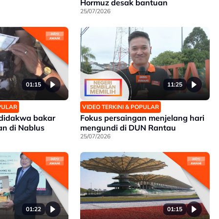
Hormuz desak bantuan
25/07/2026
01:15
11:25
OPULAR
VIDEO TERKINI & POPULAR
 didakwa bakar
Fokus persaingan menjelang hari
n di Nablus
mengundi di DUN Rantau
25/07/2026
01:22
01:15