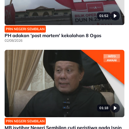
01:52
PRN NEGERI SEMBILAN
PH adakan 'post mortem' kekalahan 8 Ogos
02/08/2026
01:18
PRN NEGERI SEMBILAN
MB isytihar Negeri Sembilan cuti peristiwa pada Isnin