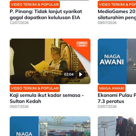
VIDEO TERKINI & POPULAR
VIDEO TERKINI & P
P. Pinang: Tidak lanjut syarikat
MediaGames 20
gagal dapatkan kelulusan EIA
silaturahim pen
12/07/2026
09/07/2026
02:04
VIDEO TERKINI & POPULAR
NIAGA AWANI
Kaji semula ikut kadar semasa -
Ekonomi Pulau 
Sultan Kedah
7.3 peratus
05/07/2026
03/07/2026