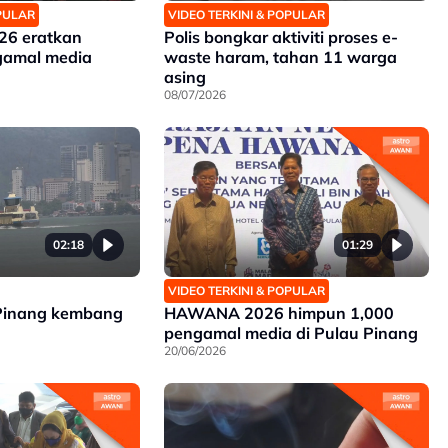
OPULAR
VIDEO TERKINI & POPULAR
26 eratkan
Polis bongkar aktiviti proses e-
gamal media
waste haram, tahan 11 warga
asing
08/07/2026
02:18
01:29
VIDEO TERKINI & POPULAR
Pinang kembang
HAWANA 2026 himpun 1,000
pengamal media di Pulau Pinang
20/06/2026