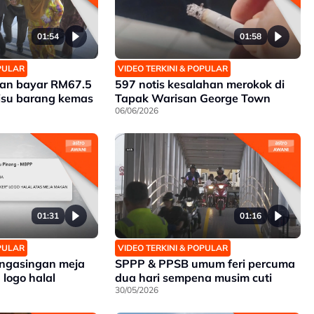
01:54
01:58
OPULAR
VIDEO TERKINI & POPULAR
an bayar RM67.5
597 notis kesalahan merokok di
isu barang kemas
Tapak Warisan George Town
06/06/2026
01:31
01:16
OPULAR
VIDEO TERKINI & POPULAR
ngasingan meja
SPPP & PPSB umum feri percuma
logo halal
dua hari sempena musim cuti
30/05/2026