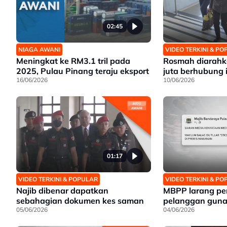
02:45
NIAGA AWANI
VIDEO TERKINI & P
Meningkat ke RM3.1 tril pada
Rosmah diarahk
2025, Pulau Pinang teraju eksport
juta berhubung 
16/06/2026
10/06/2026
01:17
VIDEO TERKINI & POPULAR
VIDEO TERKINI & P
Najib dibenar dapatkan
MBPP larang pe
sebahagian dokumen kes saman
pelanggan guna 
05/06/2026
04/06/2026