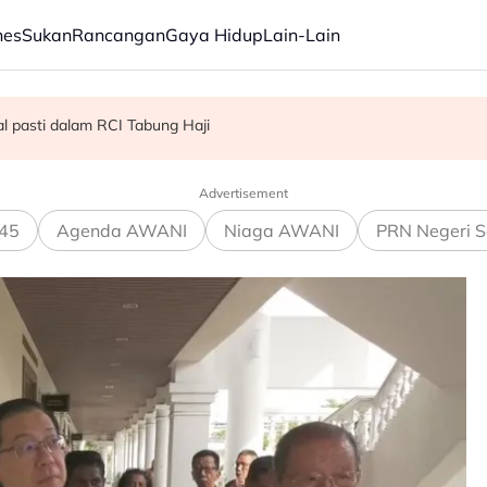
nes
Sukan
Rancangan
Gaya Hidup
Lain-Lain
olah Thailand
d 'dua pusat pengaruh' - Mujibu
l pasti dalam RCI Tabung Haji
Advertisement
45
Agenda AWANI
Niaga AWANI
PRN Negeri S