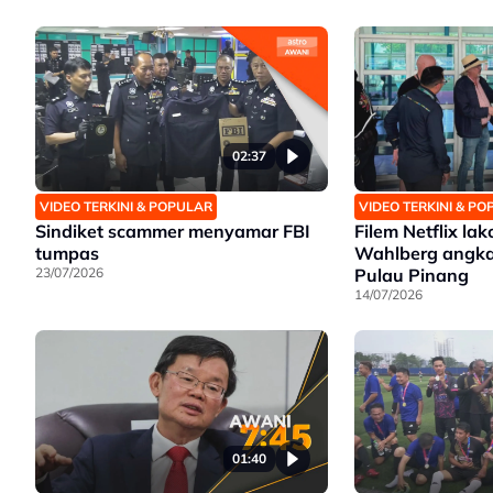
02:37
VIDEO TERKINI & POPULAR
VIDEO TERKINI & P
Sindiket scammer menyamar FBI
Filem Netflix la
tumpas
Wahlberg angkat
23/07/2026
Pulau Pinang
14/07/2026
01:40