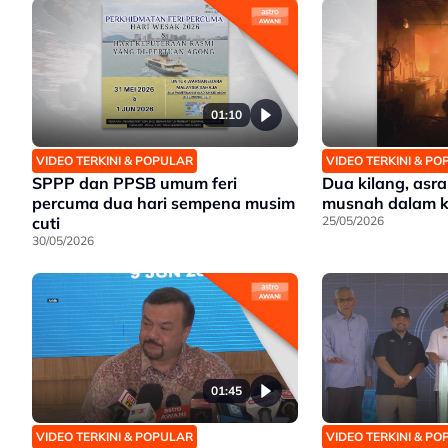
01:10
VIDEO TERKINI & POPULAR
VIDEO TERKINI & P
SPPP dan PPSB umum feri
Dua kilang, asr
percuma dua hari sempena musim
musnah dalam 
cuti
25/05/2026
30/05/2026
01:45
VIDEO TERKINI & POPULAR
VIDEO TERKINI & P