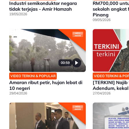
Industri semikonduktor negara
RM700,000 unt
tidak terjejas - Amir Hamzah
sekolah angkat 
19/05/2026
Pinang
09/05/2026
00:59
VIDEO TERKINI & POPULAR
VIDEO TERKINI & P
Amaran ribut petir, hujan lebat di
[TERKINI] Najib t
10 negeri
Adendum, kekal 
29/04/2026
27/04/2026