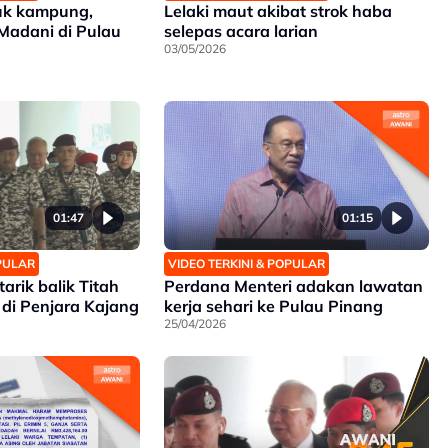
uk kampung,
Lelaki maut akibat strok haba
Madani di Pulau
selepas acara larian
03/05/2026
01:47
01:15
OPULAR
VIDEO TERKINI & POPULAR
arik balik Titah
Perdana Menteri adakan lawatan
di Penjara Kajang
kerja sehari ke Pulau Pinang
25/04/2026