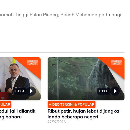
hkamah Tinggi Pulau Pinang, Rofiah Mohamad pada pagi
01:04
01:08
OPULAR
VIDEO TERKINI & POPULAR
dul Jalil dilantik
Ribut petir, hujan lebat dijangka
ng baharu
landa beberapa negeri
27/07/2026