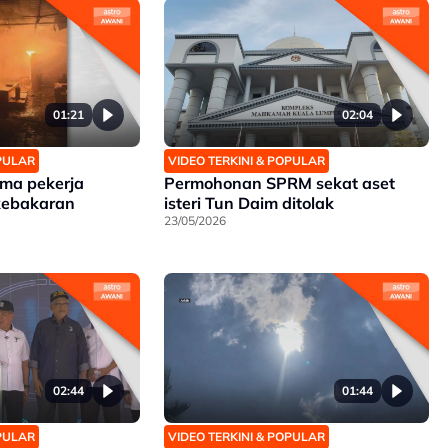
01:21
02:04
OPULAR
VIDEO TERKINI & POPULAR
ama pekerja
Permohonan SPRM sekat aset
kebakaran
isteri Tun Daim ditolak
23/05/2026
02:44
01:44
OPULAR
VIDEO TERKINI & POPULAR