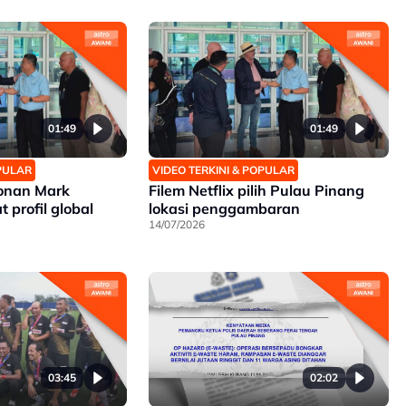
01:49
01:49
OPULAR
VIDEO TERKINI & POPULAR
konan Mark
Filem Netflix pilih Pulau Pinang
 profil global
lokasi penggambaran
14/07/2026
03:45
02:02