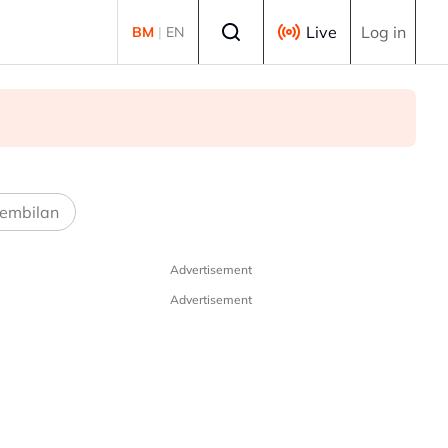
Select language
Live
Log in
BM
|
EN
embilan
Advertisement
Advertisement