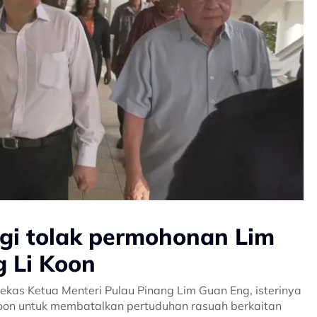
gi tolak permohonan Lim
g Li Koon
as Ketua Menteri Pulau Pinang Lim Guan Eng, isterinya
oon untuk membatalkan pertuduhan rasuah berkaitan