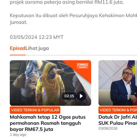
projek asrama pekerja asing bernilai RM11.6 juta.
Keputusan itu dibuat oleh Pesuruhjaya Kehakiman Ma
Jumaat.
03/05/2024 12:23 MYT
Episod
Lihat juga
02:15
VIDEO TERKINI & POPULAR
VIDEO TERKINI & P
Mahkamah tetap 12 Ogos putus
Datuk Dr Jafri Ab
permohonan Rosmah tangguh
SUK Pulau Pina
bayar RM67.5 juta
03/08/2026
1 day ago