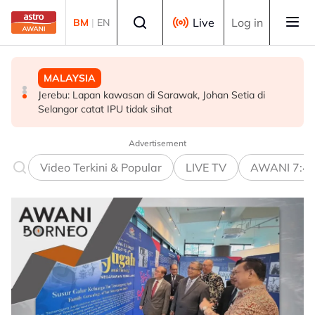
Skip to main content
Select language
Live
Log in
BM
|
EN
MALAYSIA
POLITIK
MALAYSIA
Akar reput, rongga pada pangkal punca pokok tumbang
WARISAN teliti rundingan kerusi bersama STAR, KDM
Jerebu: Lapan kawasan di Sarawak, Johan Setia di
- MBPP
hadapi PRU16 - Shafie
Selangor catat IPU tidak sihat
Advertisement
Video Terkini & Popular
LIVE TV
AWANI 7:4