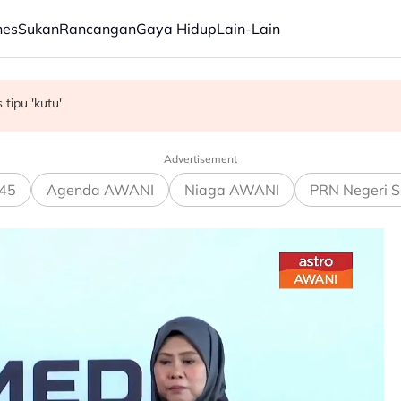
nes
Sukan
Rancangan
Gaya Hidup
Lain-Lain
g dibina di White House
an itu’ – Zahid
 tipu 'kutu'
Advertisement
45
Agenda AWANI
Niaga AWANI
PRN Negeri S