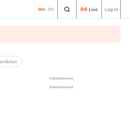
Select language
Live
Log in
BM
|
EN
embilan
Advertisement
Advertisement