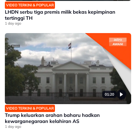
VIDEO TERKINI & POPULAR
LHDN serbu tiga premis milik bekas kepimpinan
tertinggi TH
1 day ago
01:20
VIDEO TERKINI & POPULAR
Trump keluarkan arahan baharu hadkan
kewarganegaraan kelahiran AS
1 day ago