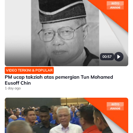
00:57
VIDEO TERKINI & POPULAR
PM ucap takziah atas pemergian Tun Mohamed
Eusoff Chin
1 day ago