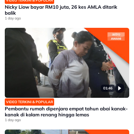
VIDEO TERKINI & POPULAR
Nicky Liow bayar RM10 juta, 26 kes AMLA ditarik
balik
1 day ago
01:46
VIDEO TERKINI & POPULAR
Pembantu rumah dipenjara empat tahun abai kanak-
kanak di kolam renang hingga lemas
1 day ago