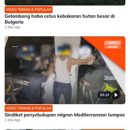
VIDEO TERKINI & POPULAR
Gelombang haba cetus kebakaran hutan besar di
Bulgaria
1 day ago
01:12
VIDEO TERKINI & POPULAR
Sindiket penyeludupan migran Mediterranean tumpas
1 day ago