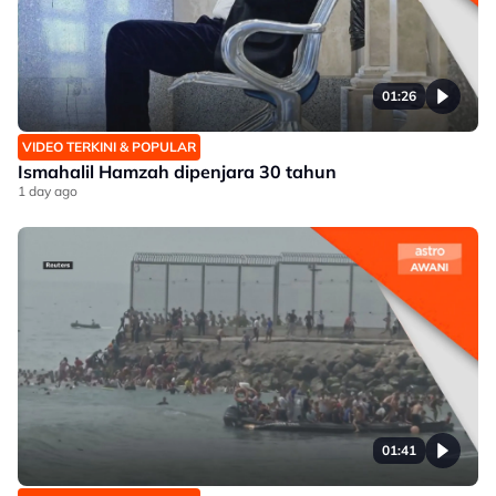
01:26
VIDEO TERKINI & POPULAR
Ismahalil Hamzah dipenjara 30 tahun
1 day ago
01:41