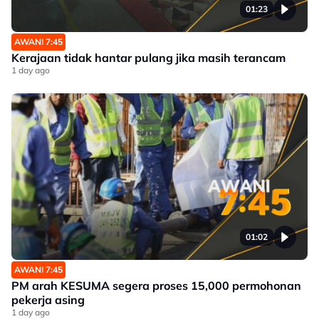
01:23
AWANI 7:45
Kerajaan tidak hantar pulang jika masih terancam
1 day ago
01:02
AWANI 7:45
PM arah KESUMA segera proses 15,000 permohonan
pekerja asing
1 day ago