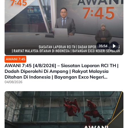
35:54
AWANI 7:45
AWANI 7:45 [4/8/2026] – Siasatan Laporan RCI TH |
Dadah Diperolehi Di Ampang | Rakyat Malaysia
Ditahan Di Indonesia | Bayangan Exco Negeri
Sembilan
04/08/2026