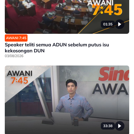
01:35
AWANI 7:45
Speaker teliti semua ADUN sebelum putus isu
kekosongan DUN
03/08/2026
33:38