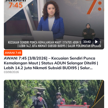
33:42
AWANI 7:45
AWANI 7:45 [3/8/2026] – Kecuaian Sendiri Punca
Kemalangan Maut | Status ADUN Selangor Diteliti |
Lebih 14.2 Juta Nikmati Subsidi BUDI95 | Salur
Penjimatan Operasi
03/08/2026