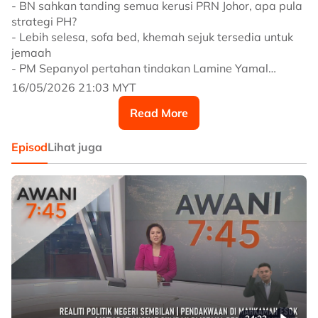
- BN sahkan tanding semua kerusi PRN Johor, apa pula
strategi PH?
- Lebih selesa, sofa bed, khemah sejuk tersedia untuk
jemaah
- PM Sepanyol pertahan tindakan Lamine Yamal
sokong Palestin
16/05/2026 21:03 MYT
Read More
Episod
Lihat juga