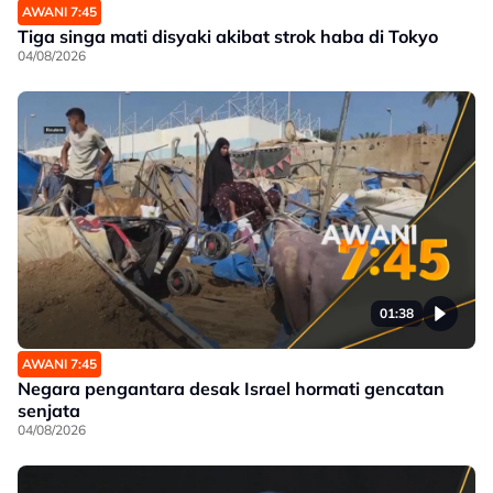
AWANI 7:45
Tiga singa mati disyaki akibat strok haba di Tokyo
04/08/2026
01:38
AWANI 7:45
Negara pengantara desak Israel hormati gencatan
senjata
04/08/2026