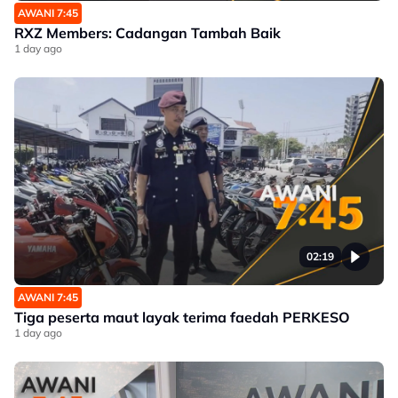
AWANI 7:45
RXZ Members: Cadangan Tambah Baik
1 day ago
02:19
AWANI 7:45
Tiga peserta maut layak terima faedah PERKESO
1 day ago