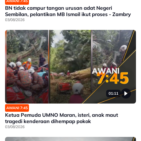
AWANI 7:45
BN tidak campur tangan urusan adat Negeri
Sembilan, pelantikan MB Ismail ikut proses - Zambry
03/08/2026
01:11
AWANI 7:45
Ketua Pemuda UMNO Maran, isteri, anak maut
tragedi kenderaan dihempap pokok
03/08/2026