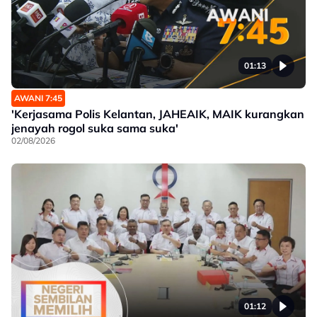
01:13
AWANI 7:45
'Kerjasama Polis Kelantan, JAHEAIK, MAIK kurangkan
jenayah rogol suka sama suka'
02/08/2026
01:12