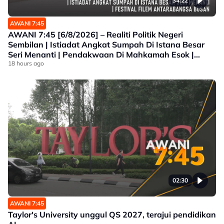
34:22
AWANI 7:45
AWANI 7:45 [6/8/2026] – Realiti Politik Negeri
Sembilan | Istiadat Angkat Sumpah Di Istana Besar
Seri Menanti | Pendakwaan Di Mahkamah Esok |
Festival Filem Antarabangsa Busan
18 hours ago
02:30
AWANI 7:45
Taylor's University unggul QS 2027, terajui pendidikan