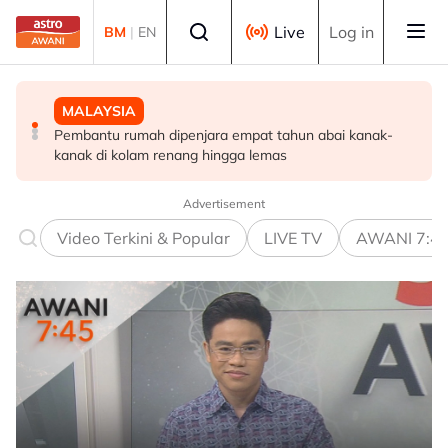
Skip to main content
Select language
Live
Log in
BM
|
EN
MALAYSIA
POLITIK
POLITIK
Pembantu rumah dipenjara empat tahun abai kanak-
RCI Tabung Haji: 'Jika tidak boleh sanggah fakta, jangan
Exco Negeri Sembilan: Risiko kemungkinan wujud 'dua
kanak di kolam renang hingga lemas
main sentimen rakyat' - AMK
pusat pengaruh' - Mujibu
Advertisement
Video Terkini & Popular
LIVE TV
AWANI 7:4