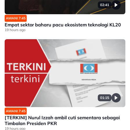
02:41
AWANI 7:45
Empat sektor baharu pacu ekosistem teknologi KL20
19 hours ago
01:15
AWANI 7:45
[TERKINI] Nurul Izzah ambil cuti sementara sebagai
Timbalan Presiden PKR
19 hours ago