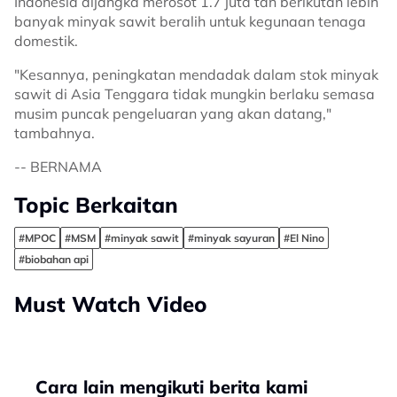
Indonesia dijangka merosot 1.7 juta tan berikutan lebih
banyak minyak sawit beralih untuk kegunaan tenaga
domestik.
"Kesannya, peningkatan mendadak dalam stok minyak
sawit di Asia Tenggara tidak mungkin berlaku semasa
musim puncak pengeluaran yang akan datang,"
tambahnya.
-- BERNAMA
Topic Berkaitan
#MPOC
#MSM
#minyak sawit
#minyak sayuran
#El Nino
#biobahan api
Must Watch Video
Cara lain mengikuti berita kami