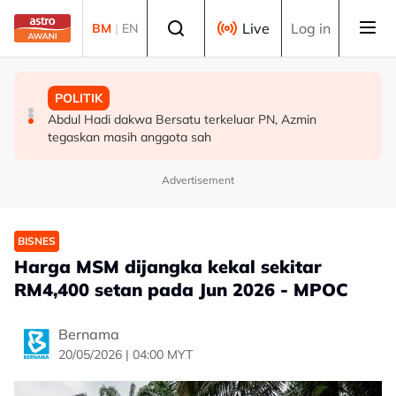
Skip to main content
Select language
Live
Log in
BM
|
EN
MALAYSIA
BISNES
POLITIK
[TERKINI] RCI Tabung Haji: LHDN serbu tiga premis
Selangor umum RS-2, sasar nilai ekonomi RM600 bilion
Abdul Hadi dakwa Bersatu terkeluar PN, Azmin
milik bekas kepimpinan tertinggi TH
menjelang 2030 - Amirudin
tegaskan masih anggota sah
Advertisement
BISNES
Harga MSM dijangka kekal sekitar
RM4,400 setan pada Jun 2026 - MPOC
Bernama
20/05/2026 | 04:00 MYT