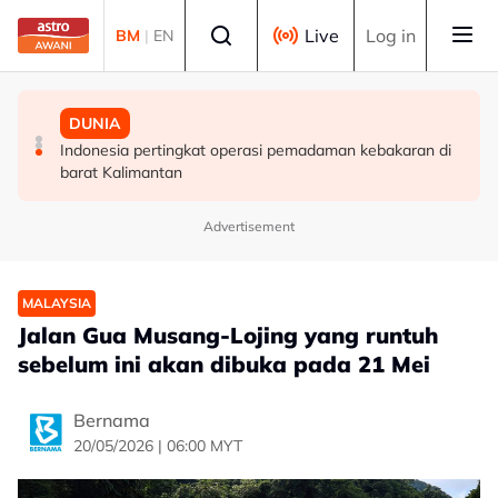
Skip to main content
Select language
Live
Log in
BM
|
EN
MALAYSIA
DUNIA
DUNIA
MCKK perlu lakar semula peranan dalam era moden -
Finland tutup semua laluan haiwan di sempadan dengan
Indonesia pertingkat operasi pemadaman kebakaran di
Sultan Nazrin
Rusia susulan demam babi Afrika
barat Kalimantan
Advertisement
MALAYSIA
Jalan Gua Musang-Lojing yang runtuh
sebelum ini akan dibuka pada 21 Mei
Bernama
20/05/2026 | 06:00 MYT