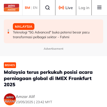
Skip to main content
Select language
Live
Log in
BM
|
EN
SUKAN
MALAYSIA
MALAYSIA
Mohamed Salah sertai Trabzonspor, terima €17 juta
Berita tempatan pilihan sepanjang hari ini
Teknologi "5G Advanced" buka potensi besar pacu
semusim
transformasi pelbagai sektor - Fahmi
Advertisement
BISNES
Malaysia terus perkukuh posisi acara
perniagaan global di IMEX Frankfurt
2025
Amzar Alif
23/05/2025 | 23:42 MYT