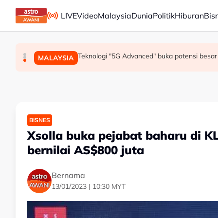
Skip to main content
LIVE
Video
Malaysia
Dunia
Politik
Hiburan
Bis
Mohamed Salah sertai Trabzonspor, terima €17 
Berita tempatan pilihan sepanjang hari ini
Teknologi "5G Advanced" buka potensi besar 
SUKAN
MALAYSIA
MALAYSIA
BISNES
Xsolla buka pejabat baharu di K
bernilai AS$800 juta
Bernama
13/01/2023 | 10:30 MYT