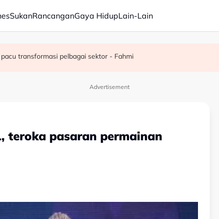
nes
Sukan
Rancangan
Gaya Hidup
Lain-Lain
juta semusim
pacu transformasi pelbagai sektor - Fahmi
Advertisement
L, teroka pasaran permainan