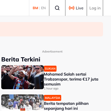
Select language
Live
Log in
BM
|
EN
Advertisement
Berita Terkini
SUKAN
Mohamed Salah sertai
Trabzonspor, terima €17 juta
semusim
1 hour ago
MALAYSIA
Berita tempatan pilihan
sepanjang hari ini