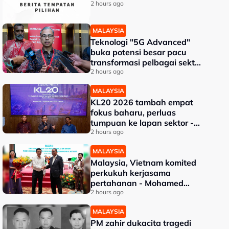
2 hours ago
MALAYSIA
Teknologi "5G Advanced"
buka potensi besar pacu
transformasi pelbagai sektor
- Fahmi
2 hours ago
MALAYSIA
KL20 2026 tambah empat
fokus baharu, perluas
tumpuan ke lapan sektor -
Akmal Nasrullah
2 hours ago
MALAYSIA
Malaysia, Vietnam komited
perkukuh kerjasama
pertahanan - Mohamed
Khaled
2 hours ago
MALAYSIA
PM zahir dukacita tragedi