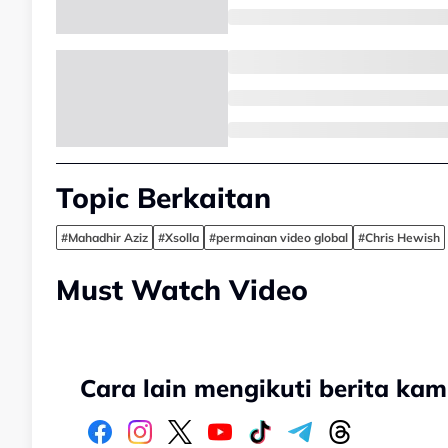
Topic Berkaitan
#Mahadhir Aziz
#Xsolla
#permainan video global
#Chris Hewish
Must Watch Video
Cara lain mengikuti berita kam