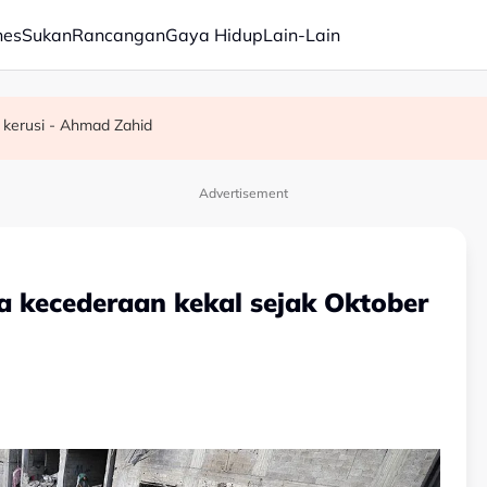
nes
Sukan
Rancangan
Gaya Hidup
Lain-Lain
 kerusi - Ahmad Zahid
a sendiri dalam tempoh lima tahun - KKM
elesai pertengahan bulan ini - Mohamad
Advertisement
a kecederaan kekal sejak Oktober