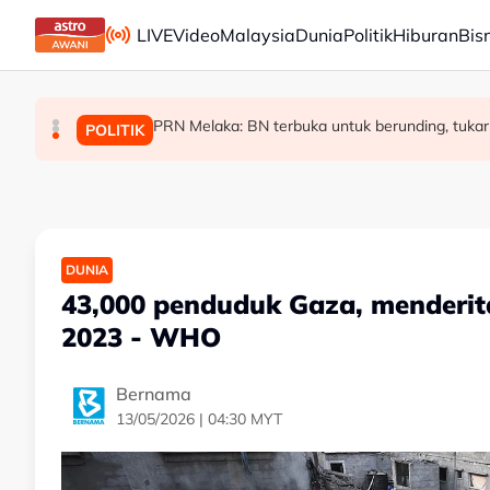
Skip to main content
LIVE
Video
Malaysia
Dunia
Politik
Hiburan
Bis
PRN Melaka: BN terbuka untuk berunding, tukar
Malaysia bakal bina kilang fraksinasi plasm
Rundingan import udang Thailand dijangka s
MALAYSIA
MALAYSIA
POLITIK
DUNIA
43,000 penduduk Gaza, menderit
2023 - WHO
Bernama
13/05/2026 | 04:30 MYT