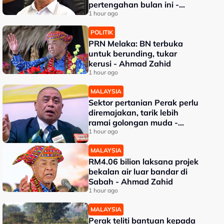
pertengahan bulan ini -
Mohamad
1 hour ago
POLITIK
PRN Melaka: BN terbuka
untuk berunding, tukar
kerusi - Ahmad Zahid
1 hour ago
MALAYSIA
Sektor pertanian Perak perlu
diremajakan, tarik lebih
ramai golongan muda -
Saarani
1 hour ago
MALAYSIA
RM4.06 bilion laksana projek
bekalan air luar bandar di
Sabah - Ahmad Zahid
1 hour ago
MALAYSIA
Perak teliti bantuan kepada