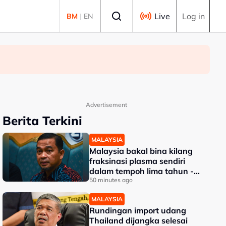
Select language
Live
Log in
BM
|
EN
Advertisement
Berita Terkini
MALAYSIA
Malaysia bakal bina kilang
fraksinasi plasma sendiri
dalam tempoh lima tahun -
KKM
50 minutes ago
MALAYSIA
Rundingan import udang
Thailand dijangka selesai