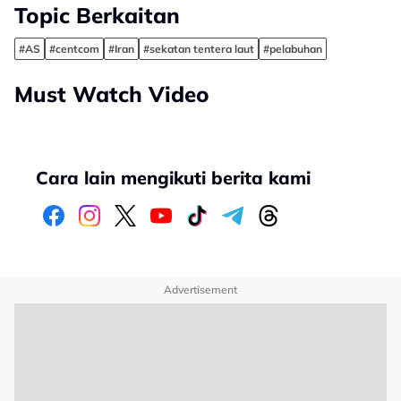
Topic Berkaitan
#AS
#centcom
#Iran
#sekatan tentera laut
#pelabuhan
Must Watch Video
Cara lain mengikuti berita kami
Advertisement