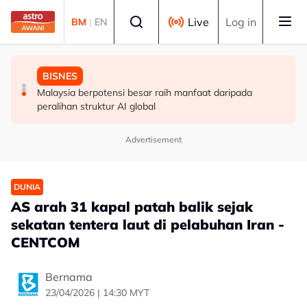
Skip to main content
Select language
Live
Log in
BM
|
EN
MALAYSIA
MALAYSIA
BISNES
Jenazah Tun Mohamed Eusoff Chin selamat
Perlindungan pemberi maklumat perlu diperkukuh capai
Malaysia berpotensi besar raih manfaat daripada
dikebumikan
sasaran CPI 2030 - SPRM
peralihan struktur AI global
Advertisement
DUNIA
AS arah 31 kapal patah balik sejak
sekatan tentera laut di pelabuhan Iran -
CENTCOM
Bernama
23/04/2026 | 14:30 MYT